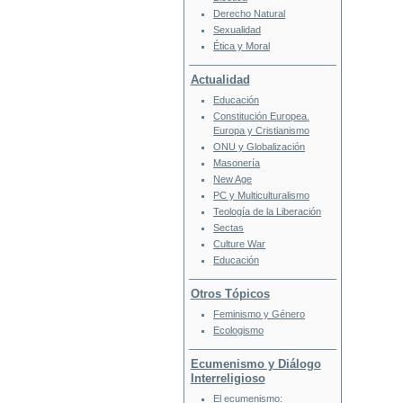
Derecho Natural
Sexualidad
Ética y Moral
Actualidad
Educación
Constitución Europea.
Europa y Cristianismo
ONU y Globalización
Masonería
New Age
PC y Multiculturalismo
Teología de la Liberación
Sectas
Culture War
Educación
Otros Tópicos
Feminismo y Género
Ecologismo
Ecumenismo y Diálogo
Interreligioso
El ecumenismo: