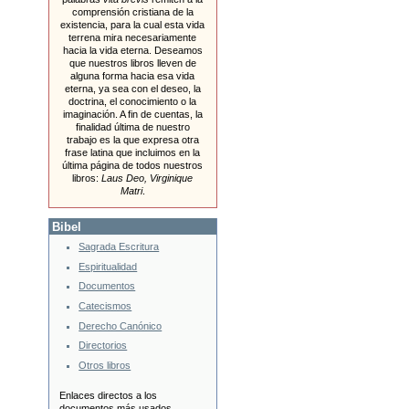
comprensión cristiana de la
existencia, para la cual esta vida
terrena mira necesariamente
hacia la vida eterna. Deseamos
que nuestros libros lleven de
alguna forma hacia esa vida
eterna, ya sea con el deseo, la
doctrina, el conocimiento o la
imaginación. A fin de cuentas, la
finalidad última de nuestro
trabajo es la que expresa otra
frase latina que incluimos en la
última página de todos nuestros
libros:
Laus Deo, Virginique
Matri
.
Bibel
Sagrada Escritura
Espiritualidad
Documentos
Catecismos
Derecho Canónico
Directorios
Otros libros
Enlaces directos a los
documentos más usados.