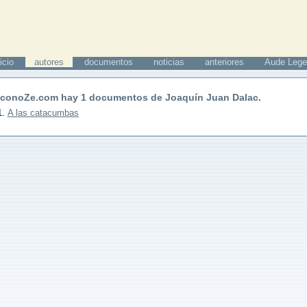
icio
autores
documentos
noticias
anteriores
Aude Lege
 conoZe.com hay
1
documentos de
Joaquín Juan Dalac
.
A las catacumbas