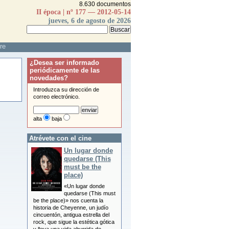
8.630 documentos
II época | nº 177 — 2012-05-14
jueves, 6 de agosto de 2026
re
¿Desea ser informado
periódicamente de las
novedades?
Introduzca su dirección de
correo electrónico.
alta
baja
Atrévete con el cine
Un lugar donde
quedarse (This
must be the
place)
«Un lugar donde
quedarse (This must
be the place)» nos cuenta la
historia de Cheyenne, un judío
cincuentón, antigua estrella del
rock, que sigue la estética gótica