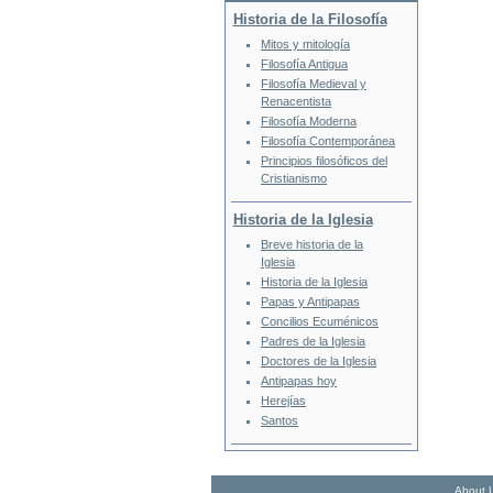
Historia de la Filosofía
Mitos y mitología
Filosofía Antigua
Filosofía Medieval y
Renacentista
Filosofía Moderna
Filosofía Contemporánea
Principios filosóficos del
Cristianismo
Historia de la Iglesia
Breve historia de la
Iglesia
Historia de la Iglesia
Papas y Antipapas
Concilios Ecuménicos
Padres de la Iglesia
Doctores de la Iglesia
Antipapas hoy
Herejías
Santos
About 