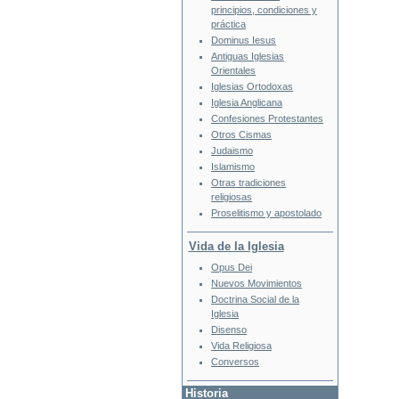
principios, condiciones y
práctica
Dominus Iesus
Antiguas Iglesias
Orientales
Iglesias Ortodoxas
Iglesia Anglicana
Confesiones Protestantes
Otros Cismas
Judaismo
Islamismo
Otras tradiciones
religiosas
Proselitismo y apostolado
Vida de la Iglesia
Opus Dei
Nuevos Movimientos
Doctrina Social de la
Iglesia
Disenso
Vida Religiosa
Conversos
Historia