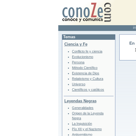
in
Temas
En
Ciencia y Fe
Conflicto fe y ciencia
Evolucionismo
Persona
Método Científico
Existencia de Dios
Relativismo y Cultura
Universo
Científicos y católicos
Leyendas Negras
Generalidades
Origen de la Leyenda
Negra
La Inquisición
Pío XII y el Nazismo
Antisemitismo