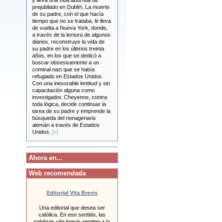
y lleva una vida aburrida de
prejubilado en Dublín. La muerte
de su padre, con el que hacía
tiempo que no se trataba, le lleva
de vuelta a Nueva York, donde,
a través de la lectura de algunos
diarios, reconstruye la vida de
su padre en los últimos treinta
años, en los que se dedicó a
buscar obsesivamente a un
criminal nazi que se había
refugiado en Estados Unidos.
Con una inexorable lentitud y sin
capacitación alguna como
investigador, Cheyenne, contra
toda lógica, decide continuar la
tarea de su padre y emprende la
búsqueda del nonagenario
alemán a través de Estados
Unidos.
[+]
Ahora en...
Web recomendada
Editorial Vita Brevis
Una editorial que desea ser
católica. En ese sentido, las
palabras
vita brevis
remiten a la