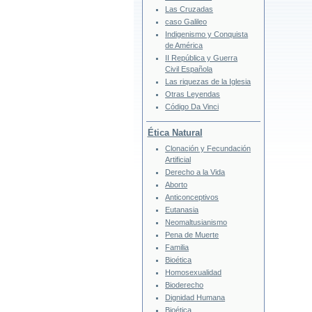
Las Cruzadas
caso Galileo
Indigenismo y Conquista
de América
II República y Guerra
Civil Española
Las riquezas de la Iglesia
Otras Leyendas
Código Da Vinci
Ética Natural
Clonación y Fecundación
Artificial
Derecho a la Vida
Aborto
Anticonceptivos
Eutanasia
Neomaltusianismo
Pena de Muerte
Familia
Bioética
Homosexualidad
Bioderecho
Dignidad Humana
Bioética