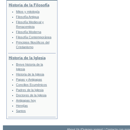
Historia de la Filosofía
Mitos y mitología
Filosofía Antigua
Filosofía Medieval y
Renacentista
Filosofía Moderna
Filosofía Contemporánea
Principios filosóficos del
Cristianismo
Historia de la Iglesia
Breve historia de la
Iglesia
Historia de la Iglesia
Papas y Antipapas
Concilios Ecuménicos
Padres de la Iglesia
Doctores de la Iglesia
Antipapas hoy
Herejías
Santos
About Us (Quienes somos)
|
Contacta con nos