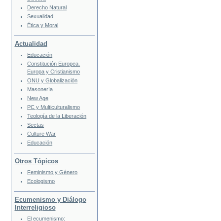
Derecho Natural
Sexualidad
Ética y Moral
Actualidad
Educación
Constitución Europea.
Europa y Cristianismo
ONU y Globalización
Masonería
New Age
PC y Multiculturalismo
Teología de la Liberación
Sectas
Culture War
Educación
Otros Tópicos
Feminismo y Género
Ecologismo
Ecumenismo y Diálogo
Interreligioso
El ecumenismo: