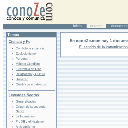
inicio
autores
document
Temas
En conoZe.com hay
1
docume
Ciencia y Fe
El sentido de la canonización
Conflicto fe y ciencia
Evolucionismo
Persona
Método Científico
Existencia de Dios
Relativismo y Cultura
Universo
Científicos y católicos
Leyendas Negras
Generalidades
Origen de la Leyenda
Negra
La Inquisición
Pío XII y el Nazismo
Antisemitismo