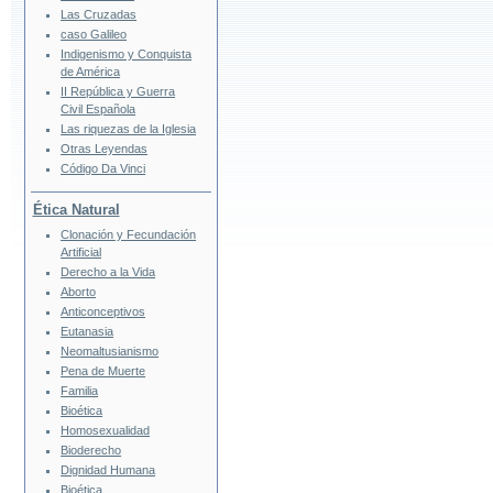
Las Cruzadas
caso Galileo
Indigenismo y Conquista
de América
II República y Guerra
Civil Española
Las riquezas de la Iglesia
Otras Leyendas
Código Da Vinci
Ética Natural
Clonación y Fecundación
Artificial
Derecho a la Vida
Aborto
Anticonceptivos
Eutanasia
Neomaltusianismo
Pena de Muerte
Familia
Bioética
Homosexualidad
Bioderecho
Dignidad Humana
Bioética