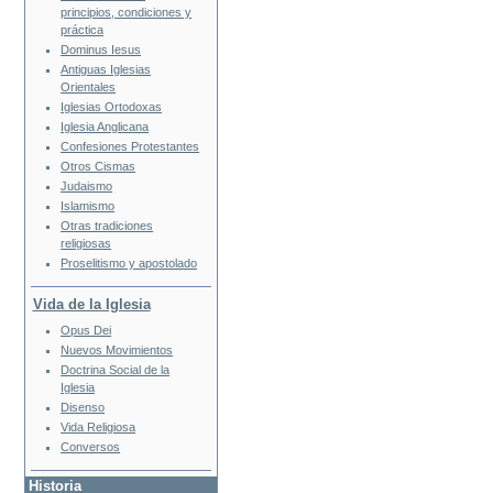
principios, condiciones y
práctica
Dominus Iesus
Antiguas Iglesias
Orientales
Iglesias Ortodoxas
Iglesia Anglicana
Confesiones Protestantes
Otros Cismas
Judaismo
Islamismo
Otras tradiciones
religiosas
Proselitismo y apostolado
Vida de la Iglesia
Opus Dei
Nuevos Movimientos
Doctrina Social de la
Iglesia
Disenso
Vida Religiosa
Conversos
Historia