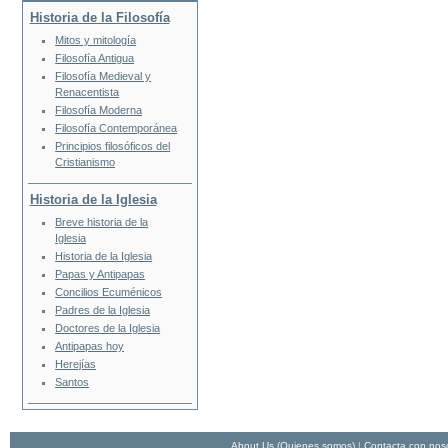
Historia de la Filosofía
Mitos y mitología
Filosofía Antigua
Filosofía Medieval y
Renacentista
Filosofía Moderna
Filosofía Contemporánea
Principios filosóficos del
Cristianismo
Historia de la Iglesia
Breve historia de la
Iglesia
Historia de la Iglesia
Papas y Antipapas
Concilios Ecuménicos
Padres de la Iglesia
Doctores de la Iglesia
Antipapas hoy
Herejías
Santos
About Us (Quienes somos)
|
Contacta con nos