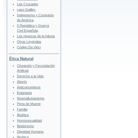
Las Cruzadas
caso Galileo
Indigenismo y Conquista
de América
II República y Guerra
Civil Española
Las riquezas de la Iglesia
Otras Leyendas
Código Da Vinci
Ética Natural
Clonación y Fecundación
Artificial
Derecho a la Vida
Aborto
Anticonceptivos
Eutanasia
Neomaltusianismo
Pena de Muerte
Familia
Bioética
Homosexualidad
Bioderecho
Dignidad Humana
Bioética