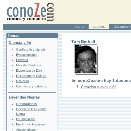
inicio
autores
document
Temas
Tom Bethell
Ciencia y Fe
Conflicto fe y ciencia
Evolucionismo
Persona
Método Científico
Existencia de Dios
Relativismo y Cultura
En conoZe.com hay
1
docume
Universo
Científicos y católicos
Creación y evolución
Leyendas Negras
Generalidades
Origen de la Leyenda
Negra
La Inquisición
Pío XII y el Nazismo
Antisemitismo