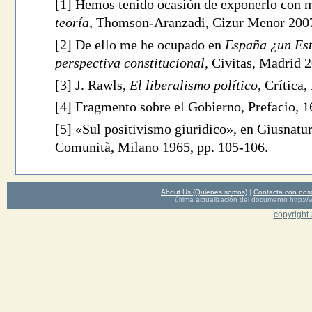
[1] Hemos tenido ocasión de exponerlo con 
teoría
, Thomson-Aranzadi, Cizur Menor 200
[2] De ello me he ocupado en
España ¿un Est
perspectiva constitucional
, Civitas, Madrid 
[3] J. Rawls,
El liberalismo político
, Crítica
[4] Fragmento sobre el Gobierno, Prefacio, 16
[5] «Sul positivismo giuridico», en Giusnatu
Comunità, Milano 1965, pp. 105-106.
About Us (Quienes somos)
|
Contacta con nos
última actualización del documento http
copyright