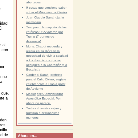
abortados
9 cosas que conviene saber
r
sobre el Miércoles de Ceniza
Juan Claudio Sanahuja, in
memoriam
idad.
Trumpazo: la mayoría de los
El
católicos USA votaron por
Trump (7 puntos de
diferencia)
e al
Mons. Chaput recuerda y
s con
reitera en su diócesis la
necesidad de vivir la castidad
a los divorciados que se
acerquen a la Confesión y la
por
Eucaristía
Cardenal Sarah, prefecto
i no
para el Culto Divino, sugiere
ha
celebrar cara a Dios a partir
de Adviento
 que,
Medjugorje: Administrador
nte a
Apostólico Especial. Por
s
ahora no parece.
Turbas chavistas vejan y
humillan a seminaristas
menores
nden
mos
illa
ud de
Ahora en...