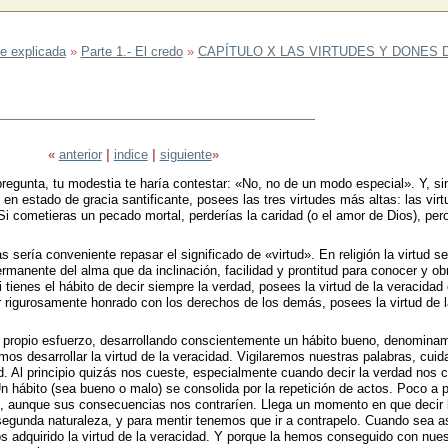
fe explicada
»
Parte 1.- El credo
»
CAPÍTULO X LAS VIRTUDES Y DONES 
«
anterior
|
indice
|
siguiente
»
pregunta, tu modestia te haría contestar: «No, no de un modo especial». Y, si
en estado de gracia santificante, posees las tres virtudes más altas: las vir
Si cometieras un pecado mortal, perderías la caridad (o el amor de Dios), per
 sería conveniente repasar el significado de «virtud». En religión la virtud se
rmanente del alma que da inclinación, facilidad y prontitud para conocer y obr
i tienes el hábito de decir siempre la verdad, posees la virtud de la veracidad 
er rigurosamente honrado con los derechos de los demás, posees la virtud de l
ro propio esfuerzo, desarrollando conscientemente un hábito bueno, denomina
mos desarrollar la virtud de la veracidad. Vigilaremos nuestras palabras, cui
ad. Al principio quizás nos cueste, especialmente cuando decir la verdad nos 
 hábito (sea bueno o malo) se consolida por la repetición de actos. Poco a 
ad, aunque sus consecuencias nos contraríen. Llega un momento en que decir 
egunda naturaleza, y para mentir tenemos que ir a contrapelo. Cuando sea a
 adquirido la virtud de la veracidad. Y porque la hemos conseguido con nues