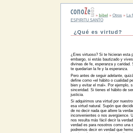
»
bibel
»
Otros
»
La 
ESPIRITU SANTO
¿Qué es virtud?
¿Eres virtuoso? Si te hicieran esta 
embargo, si estás bautizado y vives 
divinas de fe, esperanza y caridad. 
te quedarían la fe y la esperanza.
Pero antes de seguir adelante, quizás
define como «el hábito o cualidad pe
bien y evitar el mal». Por ejemplo, s
sinceridad. Si tienes el hábito de s
justicia.
Si adquirimos una virtud por nuest
esa virtud natural. Supón que decidi
de no decir nada que altere la verd
inconvenientes o nos avergüence. Un
nos resulta más fácil decir la verd
verdad es para nosotros como una s
podremos decir en verdad que hemos