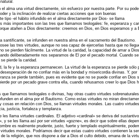
natural.
 el alma una virtud directamente, sin esfuerzo por nuestra parte. Por su pode
poder y la inclinación de realizar ciertas acciones que son buenas
e tipo -el hábito infundido en el alma directamente por Dios- se llama
las más importantes son las tres que llamamos teologales: fe, esperanza y car
porque atañen a Dios directamente: creemos en Dios, en Dios esperamos y a 
cia santificante, se infunden en nuestra alma en el sacramento del Bautismo.
posee las tres virtudes, aunque no sea capaz de ejercerlas hasta que no llegu
no se pierden fácilmente. La virtud de la caridad, la capacidad de amar a Dio
cuando deliberadamente nos separamos de El por el pecado mortal. Cuando se
 se pierde la caridad.
, la fe y la esperanza permanecen. La virtud de la esperanza se pierde sólo 
a desesperación de no confiar más en la bondad y misericordia divinas. Y, por
eranza se pierde también, pues es evidente que no se puede confiar en Dios s
pierde por un pecado grave contra ella, cuando rehusamos creer lo que Dios 
 que llamamos teologales o divinas, hay otras cuatro virtudes sobrenaturales
 infunden en el alma por el Bautismo. Como estas virtudes no miran directame
y cosas en relación con Dios, se llaman virtudes morales. Las cuatro virtude
a, justicia, fortaleza y templanza.
es llama virtudes cardinales. El adjetivo «cardinal» se deriva del sustantivo
», y se les llama así por ser virtudes «gozne», es decir que sobre ellas depe
ombre es realmente prudente, justo, fuerte y templado espiritualmente, pode
 virtudes morales. Podríamos decir que estas cuatro virtudes contienen la sem
 de la religión, que nos dispone a dar a Dios el culto debido, emana de la virt