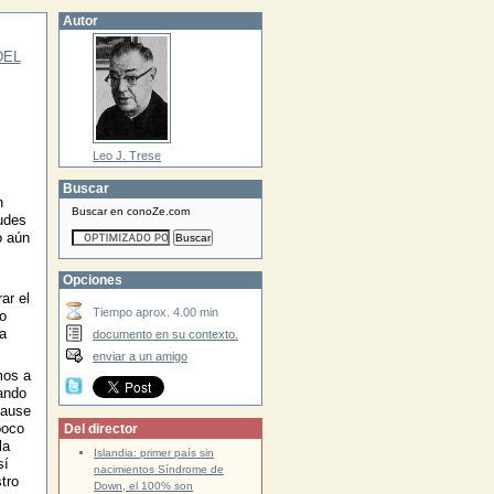
Autor
DEL
Leo J. Trese
Buscar
n
Buscar en conoZe.com
tudes
o aún
Opciones
ar el
Tiempo aprox. 4.00 min
o
a
documento en su contexto.
enviar a un amigo
mos a
dando
cause
poco
Del director
la
Islandia: primer país sin
sí
nacimientos Síndrome de
tro
Down, el 100% son