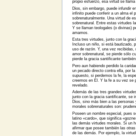
propio esfuerzo, esa virtud se llama 
Dios, sin embargo, puede infundir en
infinito puede conferir a un alma el 
sobrenaturalmente. Una virtud de est
sobrenatural. Entre estas virtudes 
Y se llaman teologales (o divinas) 
amamos.
Esta tres virtudes, junto con la gra
Incluso un niño, si está bautizado, 
uso de razón. Y, una vez recibidas, 
amor sobrenatural, se pierde sólo 
pierde la gracia santificante también
Pero aun habiendo perdido la caridad
un pecado directo contra ella, por l
supuesto, si perdemos la fe, la esp
creemos en El. Y la fe a su vez se 
revelado.
Además de las tres grandes virtudes
junto con la gracia santificante, se
Dios, sino más bien a las personas 
morales sobrenaturales son: prudenci
Poseen un nombre especial, pues se l
latino «cardo», que significa «gozne
las demás virtudes morales. Si un h
afirmar que posee también las otras
de las demás. Por ejemplo, la virtud