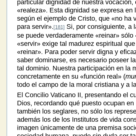
particular dignidad de nuestra vocación
«realeza». Esta dignidad se expresa en la
según el ejemplo de Cristo, que «no ha v
para servir».
Si, por consiguiente, a l
[181]
se puede verdaderamente «reinar» sólo «
«servir» exige tal madurez espiritual que
«reinar». Para poder servir digna y efic
saber dominarse, es necesario poseer la
tal dominio. Nuestra participación en la 
concretamente en su «función real» (
mu
todo el campo de la moral cristiana y a 
El Concilio Vaticano II, presentando el 
Dios, recordando qué puesto ocupan en é
también los seglares, no sólo los represe
además los de los Institutos de vida co
imagen únicamente de una premisa socio
sociedad humana, puede sin duda ser t