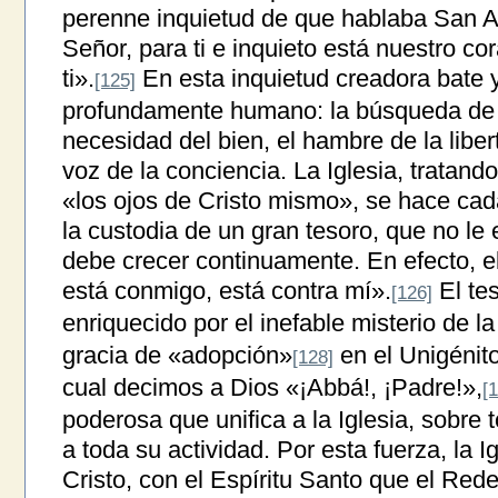
perenne inquietud de que hablaba San A
Señor, para ti e inquieto está nuestro c
ti».
En esta inquietud creadora bate 
[125]
profundamente humano: la búsqueda de l
necesidad del bien, el hambre de la liberta
voz de la conciencia. La Iglesia, tratan
«los ojos de Cristo mismo», se hace ca
la custodia de un gran tesoro, que no le e
debe crecer continuamente. En efecto, e
está conmigo, está contra mí».
El te
[126]
enriquecido por el inefable misterio de la 
gracia de «adopción»
en el Unigénito
[128]
cual decimos a Dios «¡Abbá!, ¡Padre!»,
[
poderosa que unifica a la Iglesia, sobre 
a toda su actividad. Por esta fuerza, la I
Cristo, con el Espíritu Santo que el Red