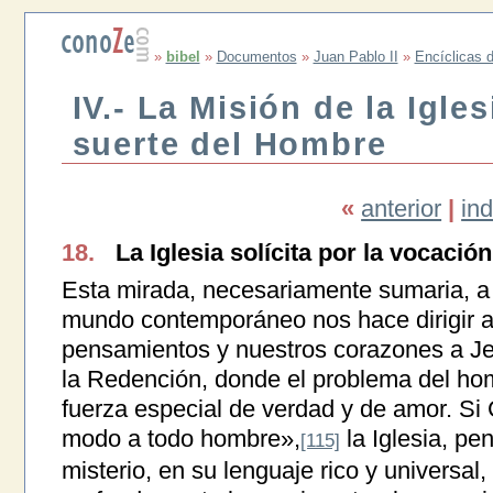
»
bibel
»
Documentos
»
Juan Pablo II
»
Encíclicas d
IV.- La Misión de la Igles
suerte del Hombre
«
anterior
|
ind
18.
La Iglesia solícita por la vocació
Esta mirada, necesariamente sumaria, a 
mundo contemporáneo nos hace dirigir 
pensamientos y nuestros corazones a Jes
la Redención, donde el problema del hom
fuerza especial de verdad y de amor. Si 
modo a todo hombre»,
la Iglesia, pe
[115]
misterio, en su lenguaje rico y universal