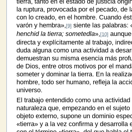
tierra, tanto en el estado de justicia or
la ruptura, provocada por el pecado, de l
con lo creado, en el hombre. Cuando ést
varón y hembra»,
siente las palabras:
[9]
henchid la tierra; sometedla
»,
aunque 
[10]
directa y explícitamente al trabajo, indir
duda alguna como una actividad a desarr
demuestran su misma esencia más profu
de Dios, entre otros motivos por el mand
someter y dominar la tierra. En la realiz
hombre, todo ser humano, refleja la acc
universo.
El trabajo entendido como una actividad «
naturaleza que, empezando en el sujeto 
objeto externo, supone un dominio espec
«tierra» y a la vez confirma y desarrolla
con el término «tierra», del que habla el 