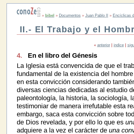
»
bibel
»
Documentos
»
Juan Pablo II
»
Encíclicas d
II.- El Trabajo y el Homb
«
anterior
|
indice
|
sig
4.
En el libro del Génesis
La Iglesia está convencida de que el tra
fundamental de la existencia del hombre e
en esta convicción considerando también
diversas ciencias dedicadas al estudio de
paleontología, la historia, la sociología, 
testimoniar de manera irrefutable esta rea
embargo, saca esta convicción sobre tod
de Dios revelada, y por ello lo que es
una
adquiere a la vez el carácter de
una conv