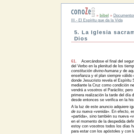
»
bibel
»
Documento
III.- El Espíritu que da la Vida
5. La Iglesia sacra
Dios
61.
Acercándose el final del segun
del Verbo en la plenitud de los tiem
constitución divino-humana y
de aqu
enseñanza y el plan siempre válido 
donde Jesucristo revela el Espíritu 
mediante la Cruz como condición ne
vendrá a vosotros el Paráclito; pero
primera realización la tarde del dí
desde entonces se verifica en la his
A la luz de este anuncio adquiere ig
de su nueva
«
venida
». En efecto, e
«partida», sino también su nueva «
en el momento de la despedida defini
estoy con vosotros todos los días h
para estar con los apóstoles y con l