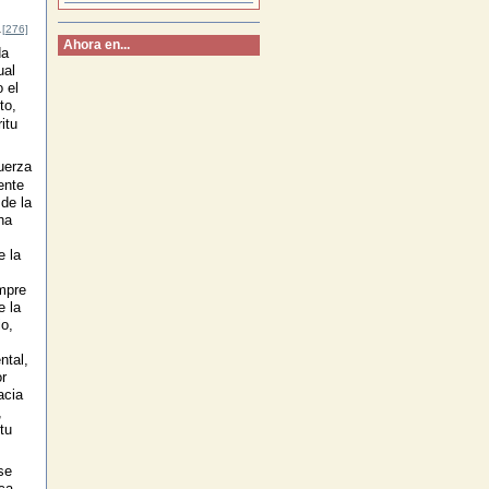
.
[276]
Ahora en...
a
ual
 el
to,
itu
uerza
ente
de la
ha
e la
mpre
e la
o,
ntal,
r
acia
,
tu
se
ca,