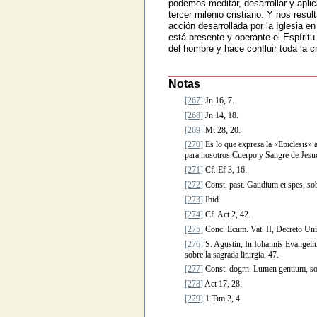
podemos meditar, desarrollar y aplic
tercer milenio cristiano. Y nos resu
acción desarrollada por la Iglesia e
está presente y operante el Espíritu
del hombre y hace confluir toda la c
Notas
[267]
Jn 16, 7.
[268]
Jn 14, 18.
[269]
Mt 28, 20.
[270]
Es lo que expresa la «Epiclesis» a
para nosotros Cuerpo y Sangre de Jesucr
[271]
Cf. Ef 3, 16.
[272]
Const. past. Gaudium et spes, sobr
[273]
Ibid.
[274]
Cf. Act 2, 42.
[275]
Conc. Ecum. Vat. II, Decreto Unit
[276]
S. Agustín, In Iohannis Evangeli
sobre la sagrada liturgia, 47.
[277]
Const. dogrn. Lumen gentium, sobr
[278]
Act 17, 28.
[279]
1 Tim 2, 4.