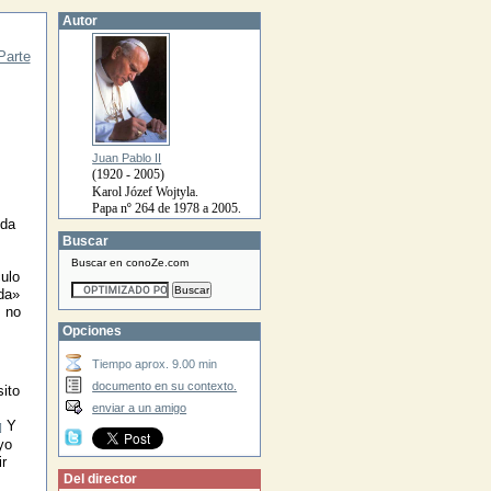
Autor
Parte
Juan Pablo II
(1920 - 2005)
Karol Józef Wojtyla.
Papa nº 264 de 1978 a 2005.
ida
Buscar
Buscar en conoZe.com
ulo
ida»
, no
Opciones
Tiempo aprox. 9.00 min
documento en su contexto.
ito
enviar a un amigo
Y
]
yo
r
Del director