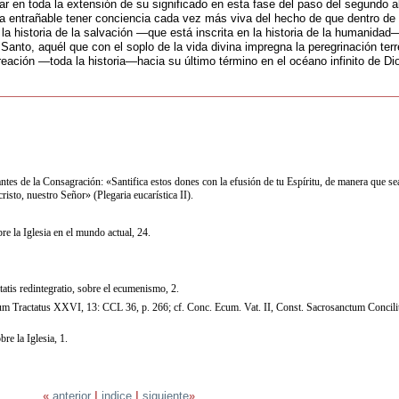
ar en toda la extensión de su significado en esta fase del paso del segundo a
lta entrañable tener conciencia cada vez más viva del hecho de que dentro de 
n la historia de la salvación —que está inscrita en la historia de la humanidad
 Santo, aquél que con el soplo de la vida divina impregna la peregrinación ter
reación —toda la historia—hacia su último término en el océano infinito de Di
ntes de la Consagración: «Santifica estos dones con la efusión de tu Espíritu, de manera que se
isto, nuestro Señor» (Plegaria eucarística II).
e la Iglesia en el mundo actual, 24.
atis redintegratio, sobre el ecumenismo, 2.
um Tractatus XXVI, 13: CCL 36, p. 266; cf. Conc. Ecum. Vat. II, Const. Sacrosanctum Concil
e la Iglesia, 1.
«
anterior
|
indice
|
siguiente
»