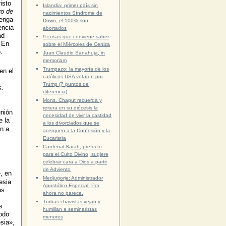
isto
Islandia: primer país sin
ro de
nacimientos Síndrome de
venga
Down, el 100% son
encia
abortados
ad
9 cosas que conviene saber
 En
sobre el Miércoles de Ceniza
.
Juan Claudio Sanahuja, in
memoriam
Trumpazo: la mayoría de los
en el
católicos USA votaron por
Trump (7 puntos de
s.
diferencia)
Mons. Chaput recuerda y
reitera en su diócesis la
unión
necesidad de vivir la castidad
e la
a los divorciados que se
én a
acerquen a la Confesión y la
Eucaristía
Cardenal Sarah, prefecto
para el Culto Divino, sugiere
celebrar cara a Dios a partir
de Adviento
, en
Medjugorje: Administrador
esia
Apostólico Especial. Por
as
ahora no parece.
.
Turbas chavistas vejan y
s
humillan a seminaristas
todo
menores
sia»,