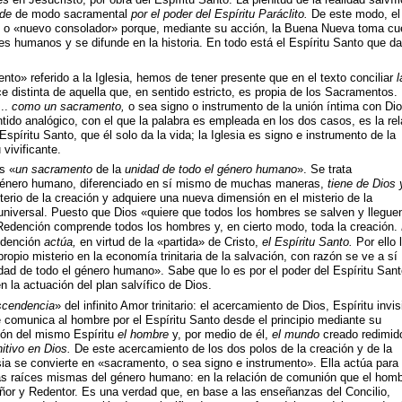
nde
de modo sacramental
por el poder del Espíritu Paráclito.
De este modo, el
to» o «nuevo consolador» porque, mediante su acción, la Buena Nueva toma cu
s humanos y se difunde en la historia. En todo está el Espíritu Santo que da
o» referido a la Iglesia, hemos de tener presente que en el texto conciliar
l
 distinta de aquella que, en sentido estricto, es propia de los Sacramentos.
...
como un sacramento,
o sea signo o instrumento de la unión íntima con Dio
tido analógico, con el que la palabra es empleada en los dos casos, es la rel
 Espíritu Santo, que él solo da la vida; la Iglesia es signo e instrumento de la
 vivificante.
s «
un sacramento
de la
unidad de todo el género humano
». Se trata
 género humano, diferenciado en sí mismo de muchas maneras,
tiene de Dios 
terio de la creación y adquiere una nueva dimensión en el misterio de la
universal. Puesto que Dios «quiere que todos los hombres se salven y lleguen
Redención comprende todos los hombres y, en cierto modo, toda la creación.
edención
actúa,
en virtud de la «partida» de Cristo,
el Espíritu Santo.
Por ello 
opio misterio en la economía trinitaria de la salvación, con razón se ve a sí
d de todo el género humano». Sabe que lo es por el poder del Espíritu Sant
 la actuación del plan salvífico de Dios.
cendencia
» del infinito Amor trinitario: el acercamiento de Dios, Espíritu invis
e comunica al hombre por el Espíritu Santo desde el principio mediante su
ión del mismo Espíritu
el hombre
y, por medio de él,
el mundo
creado redimid
itivo en Dios.
De este acercamiento de los dos polos de la creación y de la
sia se convierte en «sacramento, o sea signo e instrumento». Ella actúa para
 las raíces mismas del género humano: en la relación de comunión que el hom
ñor y Redentor. Es una verdad que, en base a las enseñanzas del Concilio,