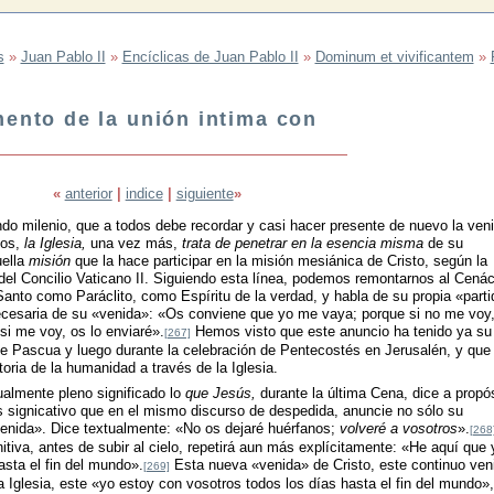
s
»
Juan Pablo II
»
Encíclicas de Juan Pablo II
»
Dominum et vivificantem
»
mento de la unión intima con
«
anterior
|
indice
|
siguiente
»
do milenio, que a todos debe recordar y casi hacer presente de nuevo la ven
pos,
la Iglesia,
una vez más,
trata de penetrar en la esencia misma
de su
ella
misión
que la hace participar en la misión mesiánica de Cristo, según la
del Concilio Vaticano II. Siguiendo esta línea, podemos remontarnos al Cenác
Santo como Paráclito, como Espíritu de la verdad, y habla de su propia «part
cesaria de su «venida»: «Os conviene que yo me vaya; porque si no me voy
 si me voy, os lo enviaré».
Hemos visto que este anuncio ha tenido ya su
[267]
a de Pascua y luego durante la celebración de Pentecostés en Jerusalén, y que
toria de la humanidad a través de la Iglesia.
ualmente pleno significado lo
que Jesús,
durante la última Cena, dice a propós
s signicativo que en el mismo discurso de despedida, anuncie no sólo su
venida». Dice textualmente: «No os dejaré huérfanos;
volveré a vosotros
».
[268
tiva, antes de subir al cielo, repetirá aun más explícitamente: «He aquí que 
asta el fin del mundo».
Esta nueva «venida» de Cristo, este continuo veni
[269]
a Iglesia, este «yo estoy con vosotros todos los días hasta el fin del mundo»,