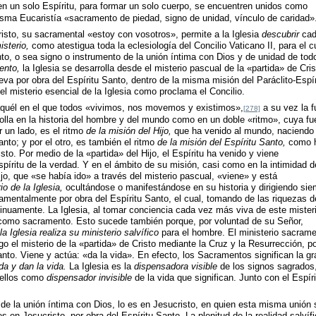
n un solo Espíritu, para formar un solo cuerpo, se encuentren unidos como
sma Eucaristía «sacramento de piedad, signo de unidad, vínculo de caridad»
isto, su sacramental «estoy con vosotros», permite a la Iglesia
descubrir
cad
isterio,
como atestigua toda la eclesiología del Concilio Vaticano II, para el c
to, o sea signo o instrumento de la unión íntima con Dios y de unidad de todo
nto,
la Iglesia se desarrolla desde el misterio pascual de la «partida» de Cris
va por obra del Espíritu Santo, dentro de la misma misión del Paráclito-Espír
l misterio esencial de la Iglesia como proclama el Concilio.
 aquél en el que todos «vivimos, nos movemos y existimos»,
a su vez la f
[278]
olla en la historia del hombre y del mundo como en un doble «ritmo», cuya fu
 un lado, es el ritmo
de la misión del Hijo,
que ha venido al mundo, naciendo 
anto; y por el otro, es también el ritmo
de la misión del Espíritu Santo,
como 
sto. Por medio de la «partida» del Hijo, el Espíritu ha venido y viene
íritu de la verdad. Y en el ámbito de su misión, casi como en la intimidad d
Hijo, que «se había ido» a través del misterio pascual, «viene» y está
io de la Iglesia,
ocultándose o manifestándose en su historia y dirigiendo sie
amentalmente por obra del Espíritu Santo, el cual, tomando de las riquezas d
tinuamente. La Iglesia, al tomar conciencia cada vez más viva de este misteri
como sacramento. Esto sucede también porque, por voluntad de su Señor,
 Iglesia realiza su ministerio salvífico
para el hombre. El ministerio sacrame
go el misterio de la «partida» de Cristo mediante la Cruz y la Resurrección, po
anto. Viene y actúa: «da la vida». En efecto, los Sacramentos significan la gr
ida y dan la vida.
La Iglesia es la
dispensadora visible
de los signos sagrados
 ellos como
dispensador invisible
de la vida que significan. Junto con el Espíri
 de la unión íntima con Dios, lo es en Jesucristo, en quien esta misma unión 
s en Jesucristo, por obra del Espíritu Santo. La plenitud de la realidad salvífi