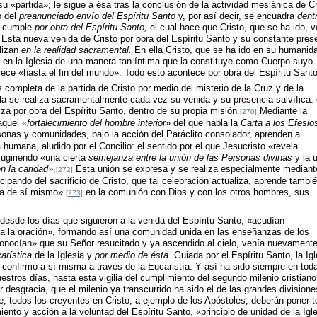
 «partida»; le sigue a ésa tras la conclusión de la actividad mesiánica de Cr
 del
preanunciado envío del Espíritu Santo
y, por así decir, se encuadra
dent
e cumple
por obra del Espíritu Santo,
el cual hace que Cristo, que se ha ido, 
sta nueva venida de Cristo por obra del Espíritu Santo y su constante pres
alizan
en la realidad sacramental.
En ella Cristo, que se ha ido en su humanid
úa en la Iglesia de una manera tan íntima que la constituye como Cuerpo suyo.
 crece «hasta el fin del mundo». Todo esto acontece por obra del Espíritu Santo
ompleta de la partida de Cristo por medio del misterio de la Cruz y de la
la se realiza sacramentalmente cada vez su venida y su presencia salvífica: 
iza por obra del Espíritu Santo, dentro de su propia misión.
Mediante la
[270]
quel «
fortalecimiento del hombre interior
» del que habla la
Carta a los Efesio
sonas y comunidades, bajo la acción del Paráclito consolador, aprenden a
a humana, aludido por el Concilio: el sentido por el que Jesucristo «revela
ugiriendo «una cierta
semejanza entre la unión de las Personas divinas
y la 
n la caridad
».
Esta unión se expresa y se realiza especialmente mediant
[272]
cipando del sacrificio de Cristo, que tal celebración actualiza, aprende tambi
era de sí mismo»
en la comunión con Dios y con los otros hombres, sus
[273]
 desde los días que siguieron a la venida del Espíritu Santo, «acudían
 a la oración», formando así una comunidad unida en las enseñanzas de los
nocían» que su Señor resucitado y ya ascendido al cielo, venía nuevamente
arística
de la Iglesia y
por medio de ésta.
Guiada por el Espíritu Santo, la Igl
e confirmó a sí misma a través de la Eucaristía. Y así ha sido siempre en tod
estros días, hasta esta vigilia del cumplimiento del segundo milenio cristiano
desgracia, que el milenio ya transcurrido ha sido el de las grandes divisione
te, todos los creyentes en Cristo, a ejemplo de los Apóstoles, deberán poner 
to y acción a la voluntad del Espíritu Santo, «principio de unidad de la Igle