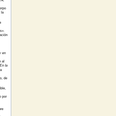
erpo
 la
a
s».
ación
y en
 al
En la
la
o, de
ible,
o por
bre