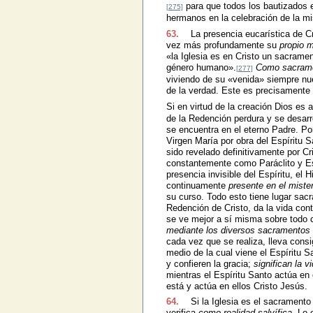
para que todos los bautizados e
[275]
hermanos en la celebración de la mi
63.
La presencia eucarística de Cr
vez más profundamente su
propio m
«la Iglesia es en Cristo un sacramen
género humano».
Como sacrame
[277]
viviendo de su «venida» siempre nue
de la verdad. Este es precisamente e
Si en virtud de la creación Dios es
de la Redención perdura y se desarr
se encuentra en el eterno Padre. Por
Virgen María por obra del Espíritu S
sido revelado definitivamente por Cri
constantemente como Paráclito y Esp
presencia invisible del Espíritu, el 
continuamente
presente en el mister
su curso. Todo esto tiene lugar sacr
Redención de Cristo, da la vida con
se ve mejor a sí misma sobre todo 
mediante los diversos sacramentos la
cada vez que se realiza, lleva consi
medio de la cual viene el Espíritu S
y confieren la gracia;
significan la v
mientras el Espíritu Santo actúa en
está y actúa en ellos Cristo Jesús.
64.
Si la Iglesia es el sacramento
verifica
como realidad salvífica.
Lo e