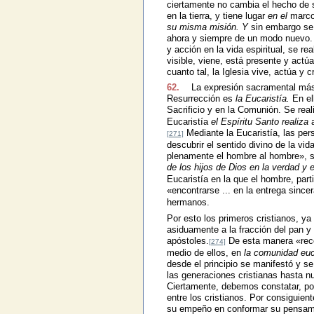
ciertamente no cambia el hecho de su
en la tierra, y tiene lugar
en el
marco
su misma misión. Y
sin embargo s
ahora y siempre de un modo nuevo. E
y acción en la vida espiritual, se re
visible, viene, está presente y act
cuanto tal, la Iglesia vive, actúa y
62.
La expresión sacramental más c
Resurrección es
la Eucaristía.
En el
Sacrificio y en la Comunión. Se real
Eucaristía
el Espíritu Santo realiza
a
Mediante la Eucaristía, las per
[271]
descubrir el sentido divino de la vid
plenamente el hombre al hombre», s
de los hijos de Dios en la verdad y e
Eucaristía en la que el hombre, parti
«encontrarse ... en la entrega sinc
hermanos.
Por esto los primeros cristianos, ya
asiduamente a la fracción del pan y
apóstoles.
De esta manera «reco
[274]
medio de ellos, en
la comunidad euc
desde el principio se manifestó y s
las generaciones cristianas hasta nu
Ciertamente, debemos constatar, por 
entre los cristianos. Por consiguien
su empeño en conformar su pensamien