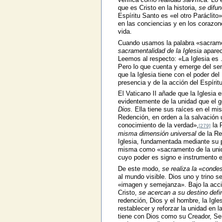
que es Cristo en la historia,
se difu
Espíritu Santo es «el otro Parácli
en las conciencias y en los corazone
vida.
Cuando usamos la palabra «sacrament
sacramentalidad de la Iglesia
aparece
Leemos al respecto: «La Iglesia es 
Pero lo que cuenta y emerge del sen
que la Iglesia tiene con el poder del
presencia y de la acción del Espíritu
El Vaticano II añade que la Iglesia e
evidentemente de la unidad que el
Dios.
Ella tiene sus raíces en el mis
Redención, en orden a la salvación 
conocimiento de la verdad»,
la 
[279]
misma dimensión universal
de la R
Iglesia, fundamentada mediante su pr
misma como «sacramento de la unida
cuyo poder es signo e instrumento en
De este modo,
se realiza la
«
condes
al mundo visible. Dios uno y trino s
«imagen y semejanza». Bajo la acc
Cristo,
se acercan a su destino defin
redención, Dios y el hombre, la Igle
restablecer y reforzar la unidad en
tiene con Dios como su Creador, Se