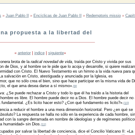
s
»
Juan Pablo II
»
Encíclicas de Juan Pablo II
»
Redemptoris missio
»
Capít
una propuesta a la libertad del
«
anterior
|
indice
|
siguiente
»
ionera brota de la
radical novedad de vida,
traída por Cristo y vivida por sus
n de Dios, y al hombre se le pide que lo acoja y desarrolle, si quiere realizar
ormidad con Cristo. El Nuevo Testamento es un himno a la vida nueva para q
La salvación en Cristo, atestiguada y anunciada por la Iglesia, es
or, que no sólo crea el bien, sino que hace participar en la misma vida de D
ecto, el que ama desea darse a sí mismo».
[9]
a: ¿Se puede rechazar a Cristo y todo lo que él ha traído a la historia del
hombre es libre. El hombre puede decir no a Dios. El hombre puede decir no 
ta fundamental. ¿Es licito hacer esto? ¿Con qué fundamento es licito?».
[10]
cia a reducir el hombre a una mera dimensión horizontal. Pero ¿en qué se
Absoluto? La respuesta se halla no sólo en la experiencia de cada hombre, si
dad con la sangre derramada en nombre de ideologías y de regímenes político
va humanidad» sin Dios.
[11]
pados por salvar la libertad de conciencia, dice el Concilio Vaticano II: «La