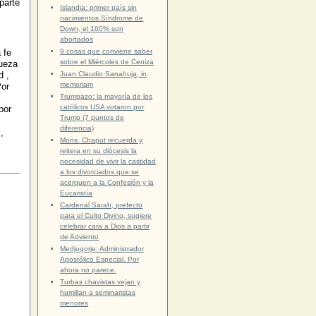
parte
Islandia: primer país sin
nacimientos Síndrome de
Down, el 100% son
abortados
9 cosas que conviene saber
 fe
sobre el Miércoles de Ceniza
queza
Juan Claudio Sanahuja, in
d ,
memoriam
Por
Trumpazo: la mayoría de los
l
católicos USA votaron por
por
Trump (7 puntos de
diferencia)
,
Mons. Chaput recuerda y
reitera en su diócesis la
necesidad de vivir la castidad
a los divorciados que se
acerquen a la Confesión y la
Eucaristía
Cardenal Sarah, prefecto
para el Culto Divino, sugiere
celebrar cara a Dios a partir
de Adviento
Medjugorje: Administrador
Apostólico Especial. Por
ahora no parece.
Turbas chavistas vejan y
humillan a seminaristas
menores