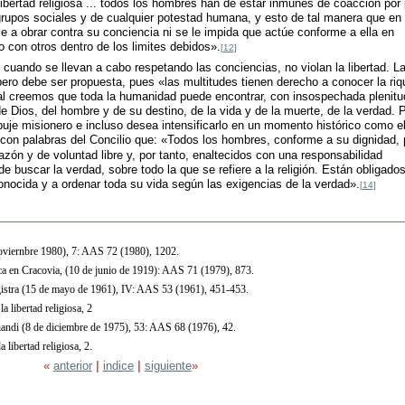
ibertad religiosa ... todos los hombres han de estar inmunes de coacción por 
rupos sociales y de cualquier potestad humana, y esto de tal manera que en
die a obrar contra su conciencia ni se le impida que actúe conforme a ella en
o con otros dentro de los limites debidos».
[12]
, cuando se llevan a cabo respetando las conciencias, no violan la libertad. La
pero debe ser propuesta, pues «las multitudes tienen derecho a conocer la ri
cual creemos que toda la humanidad puede encontrar, con insospechada plenitu
e Dios, del hombre y de su destino, de la vida y de la muerte, de la verdad. 
puje misionero e incluso desea intensificarlo en un momento histórico como e
on palabras del Concilio que: «Todos los hombres, conforme a su dignidad, 
azón y de voluntad libre y, por tanto, enaltecidos con una responsabilidad
de buscar la verdad, sobre todo la que se refiere a la religión. Están obligados
onocida y a ordenar toda su vida según las exigencias de la verdad».
[14]
noviernbre 1980), 7: AAS 72 (1980), 1202.
ica en Cracovia, (10 de junio de 1919): AAS 71 (1979), 873.
istra (15 de mayo de 1961), IV: AAS 53 (1961), 451-453.
 libertad religiosa, 2
iandi (8 de diciembre de 1975), 53: AAS 68 (1976), 42.
 libertad religiosa, 2.
«
anterior
|
indice
|
siguiente
»