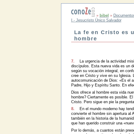
»
bibel
»
Documento
I.- Jesucristo Único Salvador
La fe en Cristo es 
hombre
7.
La urgencia de la actividad mis
discípulos. Esta nueva vida es un do
según su vocación integral, en conf
cree en Cristo y vive en su Iglesia. 
autocomunicación de Dios: «Es el am
Padre, Hijo y Espíritu Santo. En ef
Dios ofrece al hombre esta vida nuev
hombre? Ciertamente es posible. El 
Cristo. Pero sigue en pie la pregun
8.
En el mundo moderno hay tenden
convierte el hombre sin apertura al 
también en la historia de la humani
que han querido construir una «nue
Por lo demás, a cuantos están preocu