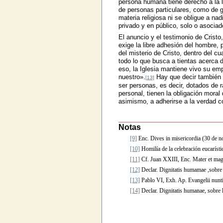
persona humana tiene derecho a la l
de personas particulares, como de g
materia religiosa ni se obligue a na
privado y en público, solo o asociad
El anuncio y el testimonio de Cristo
exige la libre adhesión del hombre, 
del misterio de Cristo, dentro del 
todo lo que busca a tientas acerca d
eso, la Iglesia mantiene vivo su em
nuestro».
Hay que decir también c
[13]
ser personas, es decir, dotados de r
personal, tienen la obligación moral 
asimismo, a adherirse a la verdad c
Notas
[9]
Enc. Dives in misericordia (30 de 
[10]
Homilía de la celebración eucaríst
[11]
Cf. Juan XXIII, Enc. Mater et mag
[12]
Declar. Dignitatis humamae ,sobre la
[13]
Pablo VI, Exh. Ap. Evangelii nunt
[14]
Declar. Dignitatis humanae, sobre la