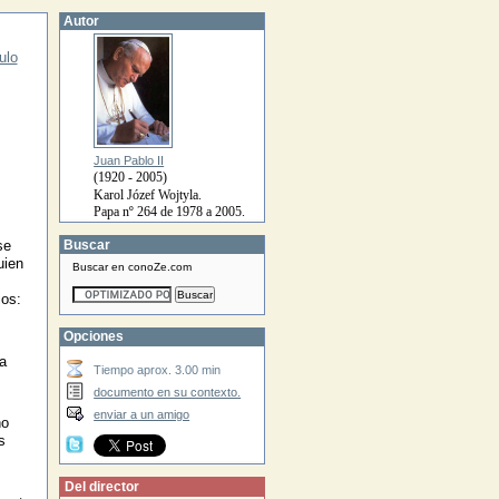
Autor
ulo
Juan Pablo II
(1920 - 2005)
Karol Józef Wojtyla.
Papa nº 264 de 1978 a 2005.
Buscar
se
uien
Buscar en conoZe.com
ios:
Opciones
a
Tiempo aprox. 3.00 min
documento en su contexto.
enviar a un amigo
no
s
Del director