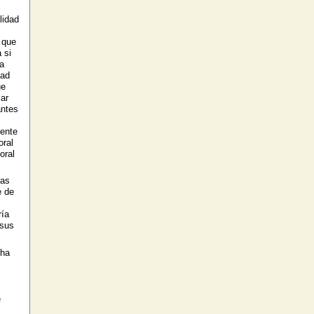
lidad
 que
 si
a
tad
ue
car
antes
ente
oral
oral
das
e de
ría
 sus
 ha
e