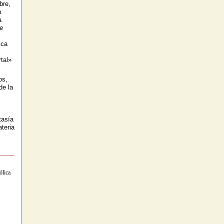
bre,
n
a
e
ica
tal»
os,
de la
tasía
teria
ólica