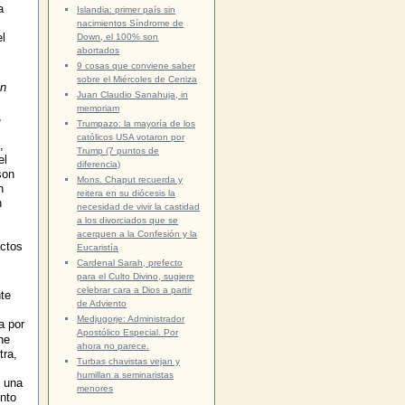
a
Islandia: primer país sin
nacimientos Síndrome de
l
Down, el 100% son
abortados
9 cosas que conviene saber
sobre el Miércoles de Ceniza
un
Juan Claudio Sanahuja, in
memoriam
,
Trumpazo: la mayoría de los
católicos USA votaron por
,
Trump (7 puntos de
el
diferencia)
son
Mons. Chaput recuerda y
n
reitera en su diócesis la
n
necesidad de vivir la castidad
a los divorciados que se
acerquen a la Confesión y la
actos
Eucaristía
Cardenal Sarah, prefecto
para el Culto Divino, sugiere
celebrar cara a Dios a partir
te
de Adviento
Medjugorje: Administrador
a por
Apostólico Especial. Por
ne
ahora no parece.
tra,
Turbas chavistas vejan y
humillan a seminaristas
a una
menores
ento