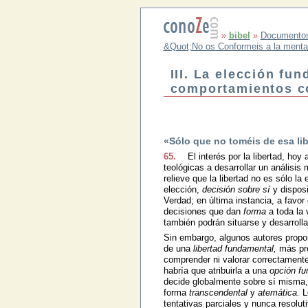
»
bibel
»
Documento
&Quot;No os Conformeis a la menta
III. La elección fu
comportamientos c
«Sólo que no toméis de esa libe
65.
El interés por la libertad, ho
teológicas a desarrollar un análisi
relieve que la libertad no es sólo la
elección,
decisión sobre sí
y disposi
Verdad; en última instancia, a favo
decisiones que dan
forma
a toda la 
también podrán situarse y desarrolla
Sin embargo, algunos autores propo
de una
libertad fundamental,
más pro
comprender ni valorar correctament
habría que atribuirla a una
opción fu
decide globalmente sobre sí misma, 
forma
transcendental
y
atemática.
L
tentativas parciales y nunca resolu