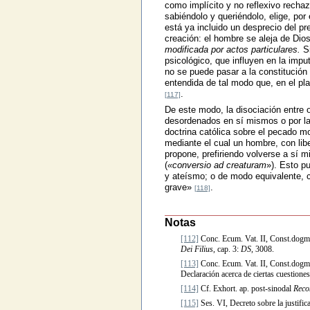
como implícito y no reflexivo recha
sabiéndolo y queriéndolo, elige, po
está ya incluido un desprecio del p
creación: el hombre se aleja de Dios
modificada por actos particulares.
Si
psicológico, que influyen en la impu
no se puede pasar a la constitución
entendida de tal modo que, en el pl
.
[117]
De este modo, la disociación entre
desordenados en sí mismos o por las
doctrina católica sobre el pecado mo
mediante el cual un hombre, con libe
propone, prefiriendo volverse a sí mi
(
«conversio ad creaturam
»). Esto p
y ateísmo; o de modo equivalente, 
grave»
.
[118]
Notas
[112]
Conc. Ecum. Vat. II, Const.dogm.
Dei Filius
, cap. 3:
DS
, 3008.
[113]
Conc. Ecum. Vat. II, Const.dogm.
Declaración acerca de ciertas cuestiones
[114]
Cf. Exhort. ap. post-sinodal
Recon
[115]
Ses. VI, Decreto sobre la justifi