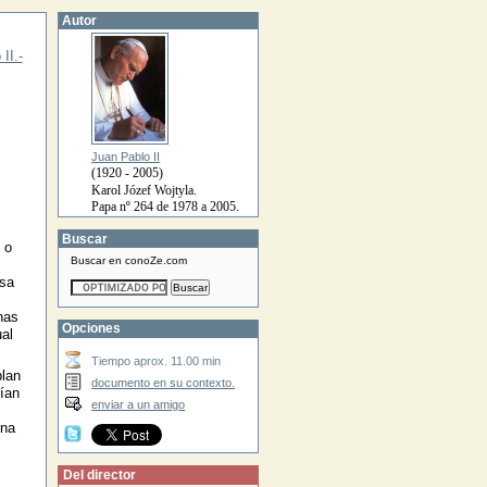
Autor
II.-
Juan Pablo II
(1920 - 2005)
Karol Józef Wojtyla.
Papa nº 264 de 1978 a 2005.
Buscar
 o
Buscar en conoZe.com
esa
nas
Opciones
al
Tiempo aprox. 11.00 min
lan
documento en su contexto.
ían
enviar a un amigo
ona
Del director