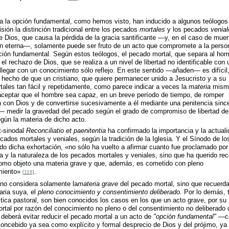
a la opción fundamental, como hemos visto, han inducido a algunos teólogos
ión la distinción tradicional entre los pecados
mortales
y los pecados
venial
e Dios, que causa la pérdida de la gracia santificante —y, en el caso de muer
ón eterna—, solamente puede ser fruto de un acto que compromete a la perso
opción fundamental. Según estos teólogos, el pecado mortal, que separa al ho
el rechazo de Dios, que se realiza a un nivel de libertad no identificable con 
llegar con un conocimiento sólo reflejo. En este sentido —añaden— es difícil,
hecho de que un cristiano, que quiere permanecer unido a Jesucristo y a su
ales tan fácil y repetidamente, como parece indicar a veces la
materia
mism
l aceptar que el hombre sea capaz, en un breve período de tiempo, de romper
 con Dios y de convertirse sucesivamente a él mediante una penitencia since
— medir la gravedad del pecado según el grado de compromiso de libertad de
gún la materia de dicho acto.
t-sinodal
Reconciliatio et paenitentia
ha confirmado la importancia y la actuali
cados mortales y veniales, según la tradición de la Iglesia. Y el Sínodo de lo
o dicha exhortación, «no sólo ha vuelto a afirmar cuanto fue proclamado por 
ia y la naturaleza de los pecados mortales y veniales, sino que ha querido rec
como objeto una materia grave y que, además, es cometido con pleno
imiento»
.
[116]
 no considera solamente la
materia grave
del pecado mortal, sino que recuerd
ria suya, el
pleno conocimiento y consentimiento deliberado.
Por lo demás, 
tica pastoral, son bien conocidos los casos en los que un acto grave, por su
rtal por razón del conocimiento no pleno o del consentimiento no deliberado 
 deberá evitar reducir el pecado mortal a un acto de
"opción fundamental"
—c
oncebido ya sea como explícito y formal desprecio de Dios y del prójimo, ya