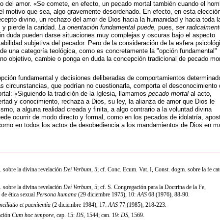
zo del amor. «Se comete, en efecto, un pecado mortal también cuando el hom
r el motivo que sea, algo gravemente desordenado. En efecto, en esta elecció
recepto divino, un rechazo del amor de Dios hacia la humanidad y hacia toda l
 y pierde la caridad.
La orientación fundamental puede,
pues,
ser radicalment
n duda pueden darse situaciones muy complejas y oscuras bajo el aspecto
tabilidad subjetiva del pecador. Pero de la consideración de la esfera psicológ
 de una categoría teológica, como es concretamente la "opción fundamental"
ano objetivo, cambie o ponga en duda la concepción tradicional de pecado mor
 opción fundamental y decisiones deliberadas de comportamientos determinad
 circunstancias, que podrían no cuestionarla, comporta el desconocimiento 
rtal: «Siguiendo la tradición de la Iglesia, llamamos
pecado mortal
al acto,
rtad y conocimiento, rechaza a Dios, su ley, la alianza de amor que Dios le
smo, a alguna realidad creada y finita, a algo contrario a la voluntad divina
uede ocurrir de modo directo y formal, como en los pecados de idolatría, apos
como en todos los actos de desobediencia a los mandamientos de Dios en ma
 sobre la divina revelación
Dei Verbum
, 5; cf. Conc. Ecum. Vat. I, Const. dogm. sobre la fe cat
 sobre la divina revelación
Dei Verbum
, 5; cf. S. Congregación para la Doctrina de la Fe,
 de ética sexual
Persona humana
(29 diciembre 1975), 10:
AAS
68 (1976), 88-90.
ciliatio et paenitentia
(2 diciembre 1984), 17:
AAS
77 (1985), 218-223.
cación
Cum hoc tempore
, cap. 15:
DS
, 1544; can. 19:
DS
, 1569.