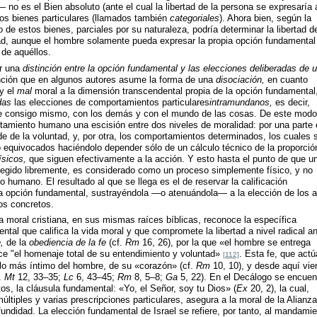
no es el Bien absoluto (ante el cual la libertad de la persona se expresaría 
los bienes particulares (llamados también
categoriales
). Ahora bien, según la
 de estos bienes, parciales por su naturaleza, podría determinar la libertad de
d, aunque el hombre solamente pueda expresar la propia opción fundamental
 de aquéllos.
ir una
distinción entre la opción fundamental y las elecciones deliberadas de 
nción que en algunos autores asume la forma de una
disociación,
en cuanto
y el
mal
moral a la dimensión transcendental propia de la opción fundamental
das
las elecciones de comportamientos particulares
intramundanos,
es decir,
bre consigo mismo, con los demás y con el mundo de las cosas. De este modo
tamiento humano una escisión entre dos niveles de moralidad: por una parte 
de de la voluntad, y, por otra, los comportamientos determinados, los cuales 
equivocados haciéndolo depender sólo de un cálculo técnico de la proporció
ísicos,
que siguen efectivamente a la acción. Y esto hasta el punto de que u
legido libremente, es considerado como un proceso simplemente físico, y no
o humano. El resultado al que se llega es el de reservar la calificación
la opción fundamental, sustrayéndola —o atenuándola— a la elección de los 
os concretos.
 moral cristiana, en sus mismas raíces bíblicas, reconoce la específica
tal que califica la vida moral y que compromete la libertad a nivel radical an
,
de la
obediencia de la fe
(cf.
Rm
16, 26), por la que «el hombre se entrega
ece "el homenaje total de su entendimiento y voluntad»
. Esta fe, que actú
[112]
 lo más íntimo del hombre, de su «corazón» (cf.
Rm
10, 10), y desde aquí vie
.
Mt
12, 33–35;
Lc
6, 43–45;
Rm
8, 5–8;
Ga
5, 22). En el Decálogo se encuen
os, la cláusula fundamental: «Yo, el Señor, soy tu Dios» (
Ex
20, 2), la cual,
 múltiples y varias prescripciones particulares, asegura a la moral de la Alianz
fundidad. La elección fundamental de Israel se refiere, por tanto, al mandami