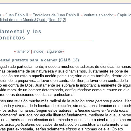
s
»
Juan Pablo II
»
Encíclicas de Juan Pablo II
»
Veritatis splendor
»
Capítulo 
lidad de este Mundo&Quot; (Rom 12,2)
ndamental y los
oncretos
«
anterior
|
indice
|
siguiente
»
rtad pretexto para la carne» (Gál 5, 13)
y agudizado particularmente, induce a muchos estudiosos de ciencias humanas
s más penetrante de su naturaleza y sus dinamismos. Justamente se pone de
 elección por esta o aquella acción particular; sino que es también, dentro de 
ción de la propia vida a favor o en contra del Bien, a favor o en contra de la
r o en contra de Dios. Justamente se subraya la importancia eminente de algu
vida moral de un hombre determinado, configurándose como el cauce en el cu
rse otras decisiones cotidianas particulares.
nen una revisión mucho más radical de la
relación entre persona y actos.
Hab
funda y diversa de la libertad de elección, sin cuya consideración no se podr
e los actos humanos. Según estos autores, la
función clave en la vida moral
ndamental,
actuada por aquella libertad fundamental mediante la cual la pers
no a través de una elección determinada y consciente a nivel reflejo, sino en
os
actos particulares
derivados de esta opción constituirían solamente unas
tivas para expresarla, serían solamente
signos
o síntomas de ella. Objeto