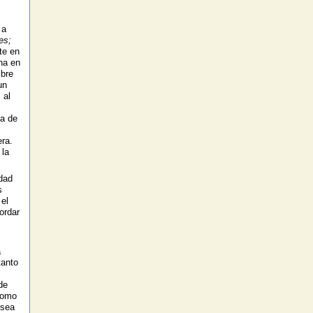
 a
es;
te en
na en
mbre
un
 al
a de
ra.
 la
dad
s
el
ordar
a
tanto
de
omo
 sea