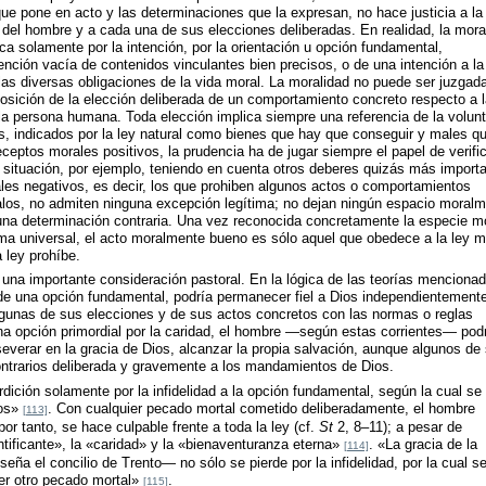
que pone en acto y las determinaciones que la expresan, no hace justicia a la
r del hombre y a cada una de sus elecciones deliberadas. En realidad, la mora
a solamente por la intención, por la orientación u opción fundamental,
tención vacía de contenidos vinculantes bien precisos, o de una intención a la
las diversas obligaciones de la vida moral. La moralidad no puede ser juzgada
osición de la elección deliberada de un comportamiento concreto respecto a l
 la persona humana. Toda elección implica siempre una referencia de la volun
es, indicados por la ley natural como bienes que hay que conseguir y males q
eceptos morales positivos, la prudencia ha de jugar siempre el papel de verifi
situación, por ejemplo, teniendo en cuenta otros deberes quizás más import
les negativos, es decir, los que prohiben algunos actos o comportamientos
os, no admiten ninguna excepción legítima; no dejan ningún espacio moralm
na determinación contraria. Una vez reconocida concretamente la especie m
ma universal, el acto moralmente bueno es sólo aquel que obedece a la ley m
 ley prohíbe.
una importante consideración pastoral. En la lógica de las teorías menciona
 de una opción fundamental, podría permanecer fiel a Dios independientement
gunas de sus elecciones y de sus actos concretos con las normas o reglas
na opción primordial por la caridad, el hombre —según estas corrientes— pod
erar en la gracia de Dios, alcanzar la propia salvación, aunque algunos de
trarios deliberada y gravemente a los mandamientos de Dios.
rdición solamente por la infidelidad a la opción fundamental, según la cual se
ios»
. Con cualquier pecado mortal cometido deliberadamente, el hombre
[113]
or tanto, se hace culpable frente a toda la ley (cf.
St
2, 8–11); a pesar de
antificante», la «caridad» y la «bienaventuranza eterna»
. «La gracia de la
[114]
eña el concilio de Trento— no sólo se pierde por la infidelidad, por la cual s
uier otro pecado mortal»
.
[115]