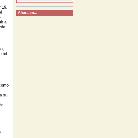
t
19,
l
Ahora en...
l
ir a
rda
os,
 tal
:
 como
a su
de
a