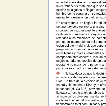
inmediato de estos actos —se dice— 
nivel transcendental), sino que son 
opinión de algunos teólogos, ninguno
hombre como persona en su totalida
mediante la realización o el rechazo
De esta manera, se llega a introduc
comportamiento concreto;
una disti
circunscriben expresamente el
bien
calificando como
rectas
o
equivoca
referidos a las relaciones del hom
parece delinearse dentro del compor
orden del bien y del mal, que depen
juzgados como moralmente rectos o 
entre bienes y males
premorales
o
f
comportamiento concreto, incluso e
según los criterios propios de un act
propiamente moral de la persona a 
particulares y de los comportamient
66.
No hay duda de que la doctrina
importancia de una elección fundamen
Dios. Se trata de la
elección de la fe
entera y libremente a Dios, y le ofr
la caridad (cf.
Ga
5, 6), proviene de
llamada a fructificar en las obras (cf
al inicio de los diversos mandamient
confiriendo el sentido original a las
fisonomía de totalidad, unidad y pro