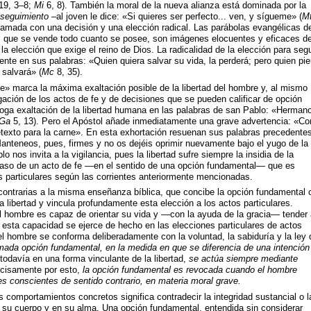
19, 3–8;
Mi
6, 8). También la moral de la nueva alianza está dominada por la
seguimiento
–al joven le dice: «Si quieres ser perfecto... ven, y sígueme» (
M
llamada con una decisión y una elección radical. Las parábolas evangélicas de
los que se vende todo cuanto se posee, son imágenes elocuentes y eficaces de
la elección que exige el reino de Dios. La radicalidad de la elección para segu
te en sus palabras: «Quien quiera salvar su vida, la perderá; pero quien pie
 salvará» (
Mc
8, 35).
» marca la máxima exaltación posible de la libertad del hombre y, al mismo
igación de los actos de fe y de decisiones que se pueden calificar de opción
ga exaltación de la libertad humana en las palabras de san Pablo: «Herman
Ga
5, 13). Pero el Apóstol añade inmediatamente una grave advertencia: «Con
etexto para la carne». En esta exhortación resuenan sus palabras precedentes
 Manteneos, pues, firmes y no os dejéis oprimir nuevamente bajo el yugo de la
lo nos invita a la vigilancia, pues la libertad sufre siempre la insidia de la
 caso de un acto de fe —en el sentido de una opción fundamental— que es
os particulares según las corrientes anteriormente mencionadas.
 contrarias a la misma enseñanza bíblica, que concibe la opción fundamental
a libertad y vincula profundamente esta elección a los actos particulares.
l hombre es capaz de orientar su vida y —con la ayuda de la gracia— tender 
o esta capacidad se ejerce de hecho en las elecciones particulares de actos
l hombre se conforma deliberadamente con la voluntad, la sabiduría y la ley 
amada opción fundamental, en la medida en que se diferencia de una intención
 todavía en una forma vinculante de la libertad,
se actúa siempre mediante
cisamente por esto,
la opción fundamental es revocada cuando el hombre
s conscientes de sentido contrario, en materia moral grave.
 comportamientos concretos significa contradecir la integridad sustancial o l
 su cuerpo y en su alma. Una opción fundamental, entendida sin considerar