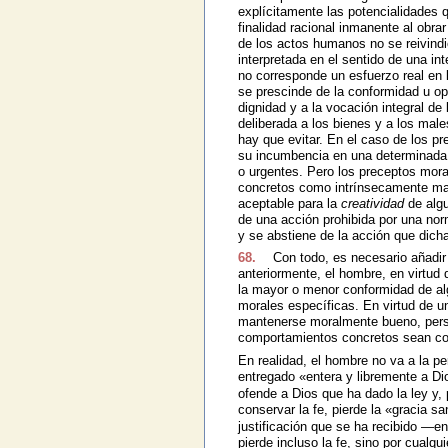
explícitamente las potencialidades 
finalidad racional inmanente al obra
de los actos humanos no se reivindic
interpretada en el sentido de una in
no corresponde un esfuerzo real en 
se prescinde de la conformidad u op
dignidad y a la vocación integral de
deliberada a los bienes y a los mal
hay que evitar. En el caso de los pr
su incumbencia en una determinada 
o urgentes. Pero los preceptos mora
concretos como intrínsecamente mal
aceptable para la
creatividad
de algu
de una acción prohibida por una nor
y se abstiene de la acción que dicha
68.
Con todo, es necesario añadir 
anteriormente, el hombre, en virtud
la mayor o menor conformidad de al
morales específicas. En virtud de u
mantenerse moralmente bueno, persev
comportamientos concretos sean con
En realidad, el hombre no va a la pe
entregado «entera y libremente a D
ofende a Dios que ha dado la ley y, p
conservar la fe, pierde la «gracia s
justificación que se ha recibido —ens
pierde incluso la fe, sino por cualq