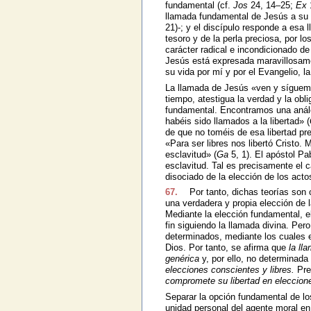
fundamental (cf.
Jos
24, 14–25;
Ex
llamada fundamental de Jesús a su
21)-; y el discípulo responde a esa 
tesoro y de la perla preciosa, por 
carácter radical e incondicionado de 
Jesús está expresada maravillosamen
su vida por mí y por el Evangelio, la
La llamada de Jesús «ven y sígueme
tiempo, atestigua la verdad y la obl
fundamental. Encontramos una análo
habéis sido llamados a la libertad» (
de que no toméis de esa libertad pr
«Para ser libres nos libertó Cristo.
esclavitud» (
Ga
5, 1). El apóstol Pab
esclavitud. Tal es precisamente el
disociado de la elección de los act
67.
Por tanto, dichas teorías son
una verdadera y propia elección de l
Mediante la elección fundamental, e
fin siguiendo la llamada divina. Per
determinados, mediante los cuales e
Dios. Por tanto, se afirma que
la ll
genérica
y, por ello, no determinada
elecciones conscientes y libres.
Pre
compromete su libertad en eleccione
Separar la opción fundamental de los
unidad personal del agente moral en