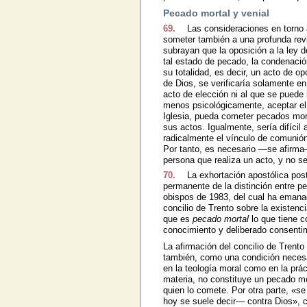
Pecado mortal y venial
69.
Las consideraciones en torno 
someter también a una profunda revis
subrayan que la oposición a la ley d
tal estado de pecado, la condenaci
su totalidad, es decir, un acto de 
de Dios, se verificaría solamente en 
acto de elección ni al que se puede 
menos psicológicamente, aceptar el 
Iglesia, pueda cometer pecados mort
sus actos. Igualmente, sería difíci
radicalmente el vínculo de comunión
Por tanto, es necesario —se afirma
persona que realiza un acto, y no se
70.
La exhortación apostólica pos
permanente de la distinción entre pe
obispos de 1983, del cual ha emanad
concilio de Trento sobre la existenc
que es
pecado mortal
lo que tiene 
conocimiento y deliberado consent
La afirmación del concilio de Trento
también, como una condición necesa
en la teología moral como en la prác
materia, no constituye un pecado mo
quien lo comete. Por otra parte, «se
hoy se suele decir— contra Dios», c