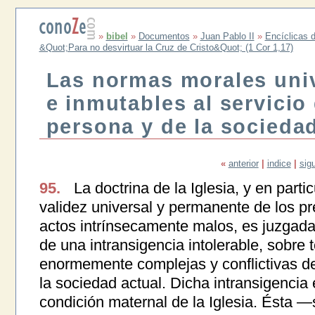
»
bibel
»
Documentos
»
Juan Pablo II
»
Encíclicas d
&Quot;Para no desvirtuar la Cruz de Cristo&Quot; (1 Cor 1,17)
Las normas morales uni
e inmutables al servicio 
persona y de la socieda
«
anterior
|
indice
|
sig
95.
La doctrina de la Iglesia, y en parti
validez universal y permanente de los p
actos intrínsecamente malos, es juzgad
de una intransigencia intolerable, sobre 
enormemente complejas y conflictivas de
la sociedad actual. Dicha intransigencia 
condición maternal de la Iglesia. Ésta 