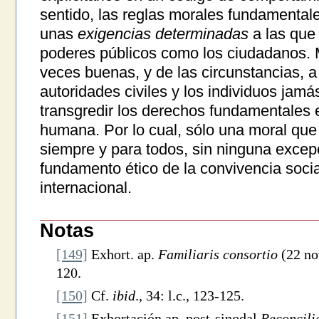
sentido, las reglas morales fundamentale
unas
exigencias determinadas
a las que 
poderes públicos como los ciudadanos. M
veces buenas, y de las circunstancias, a 
autoridades civiles y los individuos jamá
transgredir los derechos fundamentales e
humana. Por lo cual, sólo una moral qu
siempre y para todos, sin ninguna excepc
fundamento ético de la convivencia socia
internacional.
Notas
[149]
Exhort. ap.
Familiaris consortio
(22 no
120.
[150]
Cf.
ibid
., 34: l.c., 123-125.
[151]
Exhortación ap. post-sinodal
Reconcilia