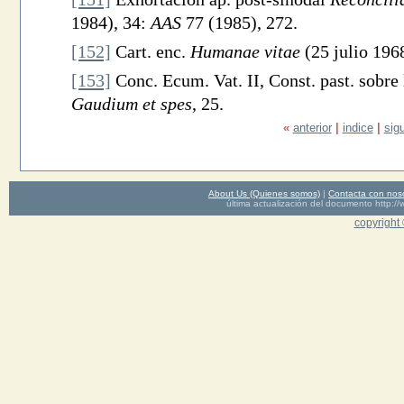
1984), 34:
AAS
77 (1985), 272.
[152]
Cart. enc.
Humanae vitae
(25 julio 196
[153]
Conc. Ecum. Vat. II, Const. past. sobre 
Gaudium et spes
, 25.
«
anterior
|
indice
|
sig
About Us (Quienes somos)
|
Contacta con nos
última actualización del documento http
copyright