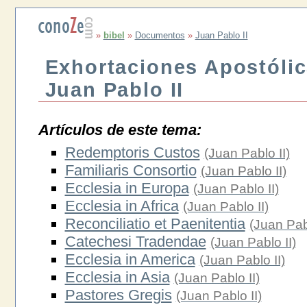
»
bibel
»
Documentos
»
Juan Pablo II
Exhortaciones Apostólic
Juan Pablo II
Artículos de este tema:
Redemptoris Custos
(Juan Pablo II)
Familiaris Consortio
(Juan Pablo II)
Ecclesia in Europa
(Juan Pablo II)
Ecclesia in Africa
(Juan Pablo II)
Reconciliatio et Paenitentia
(Juan Pabl
Catechesi Tradendae
(Juan Pablo II)
Ecclesia in America
(Juan Pablo II)
Ecclesia in Asia
(Juan Pablo II)
Pastores Gregis
(Juan Pablo II)