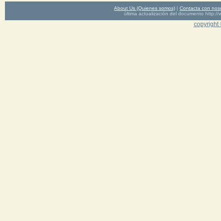
About Us (Quienes somos)
|
Contacta con nos
última actualización del documento http
copyright