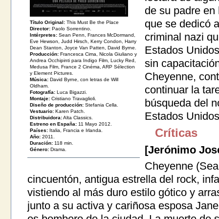
de su padre en l
que se dedicó 
Título Original:
This Must Be the Place
Director:
Paolo Sorrentino.
criminal nazi q
Intérpretes:
Sean Penn, Frances McDormand,
Eve Hewson, Judd Hirsch, Kerry Condon, Harry
Estados Unidos.
Dean Stanton, Joyce Van Patten, David Byrne.
Producción:
Francesca Cima, Nicola Giuliano y
sin capacitació
Andrea Occhipinti para Indigo Film, Lucky Red,
Medusa Film, France 2 Cinéma, ARP Sélection
Cheyenne, contr
y Element Pictures.
Música:
David Byrne, con letras de Will
Oldham.
continuar la ta
Fotografía:
Luca Bigazzi.
Montaje:
Cristiano Travaglioli.
búsqueda del n
Diseño de producción:
Stefania Cella.
Vestuario:
Karen Patch.
Estados Unidos
Distribuidora:
Alta Classics.
Estreno en España:
11 Mayo 2012.
Críticas
Países:
Italia, Francia e Irlanda.
Año:
2011.
Duración:
118 min.
[Jerónimo Jos
Género:
Drama.
Cheyenne (Sean
cincuentón, antigua estrella del rock, inf
vistiendo al más duro estilo gótico y arr
junto a su activa y cariñosa esposa Ja
es bombero de la ciudad. La muerte de s