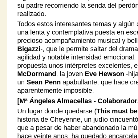
su padre recorriendo la senda del perdó
realizado.
Todos estos interesantes temas y algún o
una lenta y contemplativa puesta en esce
precioso acompañamiento musical y bella
Bigazzi
-, que le permite saltar del dram
agilidad y notable intensidad emocional
propuesta unos intérpretes excelentes, 
McDormand
, la joven
Eve Hewson
-hij
un
Sean Penn
apabullante, que hace cre
aparentemente imposible.
[Mª Ángeles Almacellas - Colaborado
Un lugar donde quedarse (
This must be
historia de Cheyenne, un judío cincuentón
que a pesar de haber abandonado la mús
hace veinte años, ha quedado encarcelad