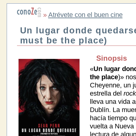
»
Atrévete con el buen cine
Un lugar donde quedarse
must be the place)
Sinopsis
«
Un lugar don
the place
)» nos
Cheyenne, un ju
estrella del
rock
lleva una vida a
Dublín. La muer
hacía tiempo que
vuelta a Nueva 
lectura de algun