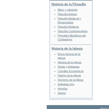
Historia de la Filosofía
Mitos y mitología
Filosofía Antigua
Filosofía Medieval y
Renacentista
Filosofía Moderna
Filosofía Contemporánea
Principios filosóficos del
Cristianismo
Historia de la Iglesia
Breve historia de la
Iglesia
Historia de la Iglesia
Papas y Antipapas
Concilios Ecuménicos
Padres de la Iglesia
Doctores de la Iglesia
Antipapas hoy
Herejías
Santos
About 