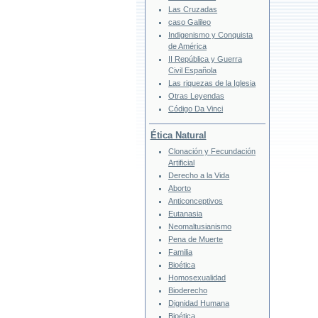
Las Cruzadas
caso Galileo
Indigenismo y Conquista
de América
II República y Guerra
Civil Española
Las riquezas de la Iglesia
Otras Leyendas
Código Da Vinci
Ética Natural
Clonación y Fecundación
Artificial
Derecho a la Vida
Aborto
Anticonceptivos
Eutanasia
Neomaltusianismo
Pena de Muerte
Familia
Bioética
Homosexualidad
Bioderecho
Dignidad Humana
Bioética