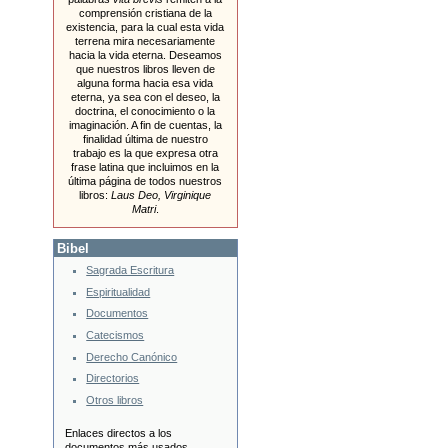
comprensión cristiana de la
existencia, para la cual esta vida
terrena mira necesariamente
hacia la vida eterna. Deseamos
que nuestros libros lleven de
alguna forma hacia esa vida
eterna, ya sea con el deseo, la
doctrina, el conocimiento o la
imaginación. A fin de cuentas, la
finalidad última de nuestro
trabajo es la que expresa otra
frase latina que incluimos en la
última página de todos nuestros
libros:
Laus Deo, Virginique
Matri
.
Bibel
Sagrada Escritura
Espiritualidad
Documentos
Catecismos
Derecho Canónico
Directorios
Otros libros
Enlaces directos a los
documentos más usados.