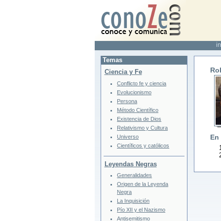
in
Temas
Rob
Ciencia y Fe
Conflicto fe y ciencia
Evolucionismo
Persona
Método Científico
Existencia de Dios
Relativismo y Cultura
En
Universo
Científicos y católicos
Leyendas Negras
Generalidades
Origen de la Leyenda
Negra
La Inquisición
Pío XII y el Nazismo
Antisemitismo