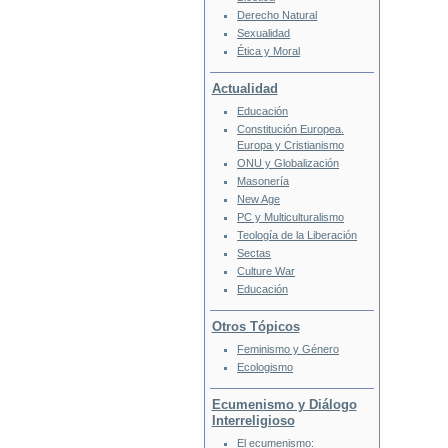
Derecho Natural
Sexualidad
Ética y Moral
Actualidad
Educación
Constitución Europea.
Europa y Cristianismo
ONU y Globalización
Masonería
New Age
PC y Multiculturalismo
Teología de la Liberación
Sectas
Culture War
Educación
Otros Tópicos
Feminismo y Género
Ecologismo
Ecumenismo y Diálogo
Interreligioso
El ecumenismo: