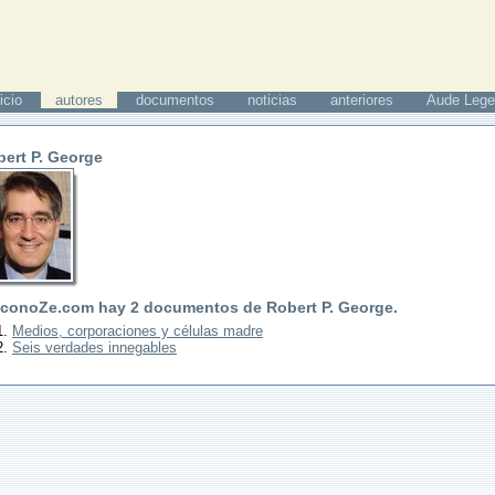
icio
autores
documentos
noticias
anteriores
Aude Lege
ert P. George
 conoZe.com hay
2
documentos de
Robert P. George
.
Medios, corporaciones y células madre
Seis verdades innegables