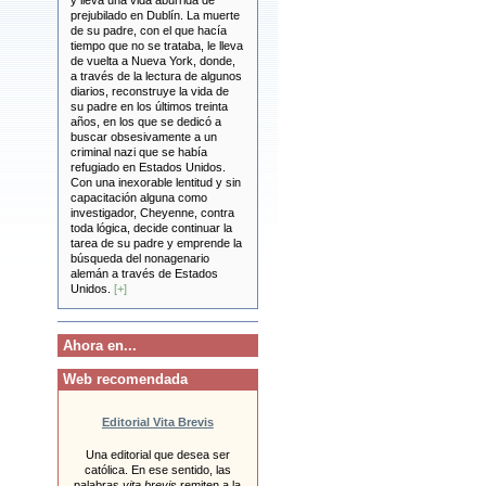
y lleva una vida aburrida de
prejubilado en Dublín. La muerte
de su padre, con el que hacía
tiempo que no se trataba, le lleva
de vuelta a Nueva York, donde,
a través de la lectura de algunos
diarios, reconstruye la vida de
su padre en los últimos treinta
años, en los que se dedicó a
buscar obsesivamente a un
criminal nazi que se había
refugiado en Estados Unidos.
Con una inexorable lentitud y sin
capacitación alguna como
investigador, Cheyenne, contra
toda lógica, decide continuar la
tarea de su padre y emprende la
búsqueda del nonagenario
alemán a través de Estados
Unidos.
[+]
Ahora en...
Web recomendada
Editorial Vita Brevis
Una editorial que desea ser
católica. En ese sentido, las
palabras
vita brevis
remiten a la