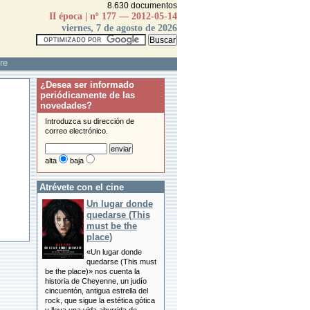
8.630 documentos
II época | nº 177 — 2012-05-14
viernes, 7 de agosto de 2026
re
¿Desea ser informado
periódicamente de las
novedades?
Introduzca su dirección de
correo electrónico.
alta
baja
Atrévete con el cine
Un lugar donde
quedarse (This
must be the
place)
«Un lugar donde
quedarse (This must
be the place)» nos cuenta la
historia de Cheyenne, un judío
cincuentón, antigua estrella del
rock, que sigue la estética gótica