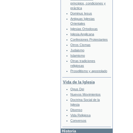
principios, condiciones y
práctica
Dominus Iesus
Antiguas Iglesias
Orientales
Iglesias Ortodoxas
Iglesia Anglicana
Confesiones Protestantes
Otros Cismas
Judaismo
Islamismo
Otras tradiciones
religiosas
Proselitismo y apostolado
Vida de la Iglesia
Opus Dei
Nuevos Movimientos
Doctrina Social de la
Iglesia
Disenso
Vida Religiosa
Conversos
Historia