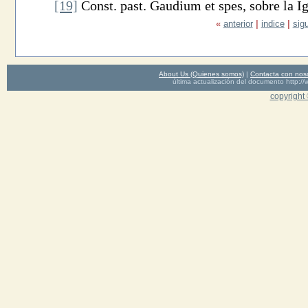
[19]
Const. past. Gaudium et spes, sobre la Ig
«
anterior
|
indice
|
sig
About Us (Quienes somos)
|
Contacta con nos
última actualización del documento http
copyright