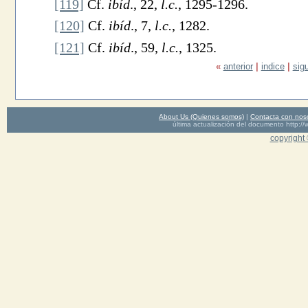
[119]
Cf.
ibíd
., 22,
l.c.
, 1295-1296.
[120]
Cf.
ibíd
., 7,
l.c.
, 1282.
[121]
Cf.
ibíd
., 59,
l.c.
, 1325.
«
anterior
|
indice
|
sig
About Us (Quienes somos)
|
Contacta con nos
última actualización del documento http
copyright