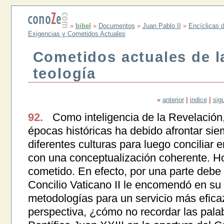
»
bibel
»
Documentos
»
Juan Pablo II
»
Encíclicas d
Exigencias y Cometidos Actuales
Cometidos actuales de l
teología
«
anterior
|
indice
|
sig
92.
Como inteligencia de la Revelación, 
épocas históricas ha debido afrontar sie
diferentes culturas para luego conciliar e
con una conceptualización coherente. Ho
cometido. En efecto, por una parte debe d
Concilio Vaticano II le encomendó en su
metodologías para un servicio más eficaz
perspectiva, ¿cómo no recordar las pal