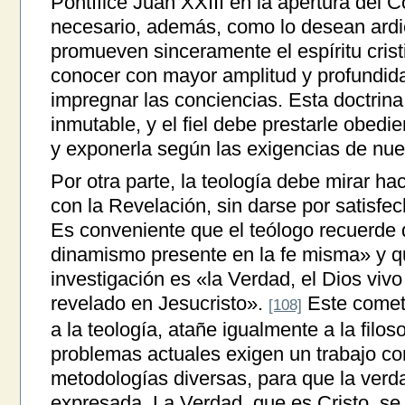
Pontífice Juan XXIII en la apertura del 
necesario, además, como lo desean ardi
promueven sinceramente el espíritu cristi
conocer con mayor amplitud y profundid
impregnar las conciencias. Esta doctrina
inmutable, y el fiel debe prestarle obedi
y exponerla según las exigencias de nue
Por otra parte, la teología debe mirar ha
con la Revelación, sin darse por satisfec
Es conveniente que el teólogo recuerde 
dinamismo presente en la fe misma» y qu
investigación es «la Verdad, el Dios vivo
revelado en Jesucristo».
Este cometi
[108]
a la teología, atañe igualmente a la filo
problemas actuales exigen un trabajo c
metodologías diversas, para que la ver
expresada. La Verdad, que es Cristo, s