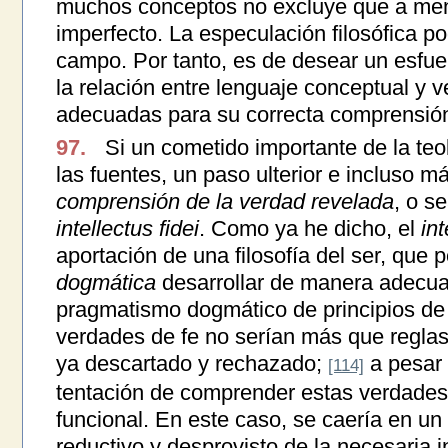
muchos conceptos no excluye que a men
imperfecto. La especulación filosófica 
campo. Por tanto, es de desear un esfuer
la relación entre lenguaje conceptual y 
adecuadas para su correcta comprensió
97.
Si un cometido importante de la teol
las fuentes, un paso ulterior e incluso m
comprensión de la verdad revelada
, o s
intellectus fidei
. Como ya he dicho, el
int
aportación de una filosofía del ser, que 
dogmática
desarrollar de manera adecua
pragmatismo dogmático de principios de e
verdades de fe no serían más que regla
ya descartado y rechazado;
a pesar 
[114]
tentación de comprender estas verdade
funcional. En este caso, se caería en 
reductivo y desprovisto de la necesaria i