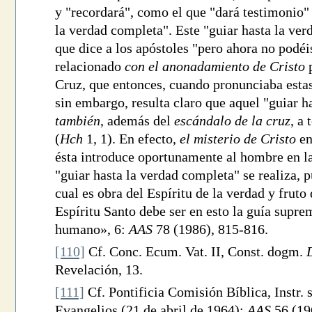
y "recordará", como el que "dará testimonio" 
la verdad completa". Este "guiar hasta la ver
que dice a los apóstoles "pero ahora no podéi
relacionado
con el anonadamiento de Cristo
p
Cruz, que entonces, cuando pronunciaba estas
sin embargo, resulta claro que aquel "guiar h
también
, además del
escándalo de la cruz
, a
(
Hch
1, 1). En efecto,
el misterio de Cristo
en
ésta introduce oportunamente al hombre en la
"guiar hasta la verdad completa" se realiza, pu
cual es obra del Espíritu de la verdad y fruto
Espíritu Santo debe ser en esto la guía supre
humano», 6:
AAS
78 (1986), 815-816.
[110]
Cf. Conc. Ecum. Vat. II, Const. dogm.
Revelación, 13.
[111]
Cf. Pontificia Comisión Bíblica, Instr. s
Evangelios (21 de abril de 1964):
AAS
56 (19