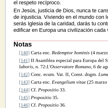
el respeto recíproco.
En Jesús, justicia de Dios, nunca te ca
de injusticia. Viviendo en el mundo con l
serás Iglesia de la caridad, darás tu con
edificar en Europa una civilización cad
Notas
[140]
Carta enc.
Redemptor hominis
(4 marzo
[141]
II Asamblea especial para Europa del S
laboris
, n. 72:
L'Osservatore Romano
, 6 de ag
[142]
Conc. ecum. Vat. II, Const. dogm.
Lume
[143]
Carta enc.
Evangelium vitae
(25 marzo 
[144]
Cf.
Propositio
33.
[145]
Propositio
35.
[146]
Cf.
Propositio
36.