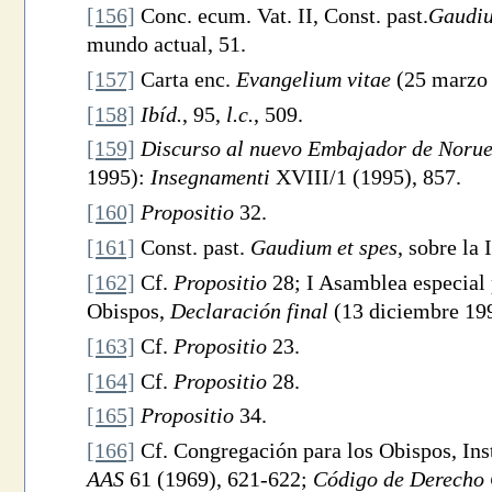
[156]
Conc. ecum. Vat. II, Const. past.
Gaudiu
mundo actual, 51.
[157]
Carta enc.
Evangelium vitae
(25 marzo 
[158]
Ibíd.
, 95,
l
.c.
, 509.
[159]
Discurso al nuevo Embajador de Norue
1995):
Insegnamenti
XVIII/1 (1995), 857.
[160]
Propositio
32.
[161]
Const. past.
Gaudium et spes
, sobre la 
[162]
Cf.
Propositio
28; I Asamblea especial 
Obispos,
Declaración final
(13 diciembre 19
[163]
Cf.
Propositio
23.
[164]
Cf.
Propositio
28.
[165]
Propositio
34.
[166]
Cf. Congregación para los Obispos, Ins
AAS
61 (1969), 621-622;
Código de Derecho