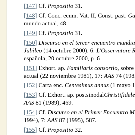
[147]
Cf.
Propositio
31.
[148]
Cf. Conc. ecum. Vat. II, Const. past.
Ga
mundo actual, 48.
[149]
Cf.
Propositio
31.
[150]
Discurso en el tercer encuentro mundia
Jubileo
(14 octubre 2000), 6:
L'Osservatore 
española, 20 octubre 2000, p. 6.
[151]
Exhort. ap.
Familiaris consortio
, sobre
actual (22 noviembre 1981), 17:
AAS
74 (198
[152]
Carta enc.
Centesimus annus
(1 mayo 1
[153]
Cf. Exhort. ap. postsinodal
Christifidele
AAS
81 (1989), 469.
[154]
Cf.
Discurso en el Primer Encuentro M
1994), 7:
AAS
87 (1995), 587.
[155]
Cf.
Propositio
32.