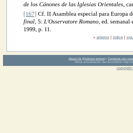
de los Cánones de las Iglesias Orientales
, ca
[167]
Cf. II Asamblea especial para Europa d
final,
5:
L'Osservatore Romano,
ed. semanal e
1999, p. 11.
«
anterior
|
indice
|
sig
About Us (Quienes somos)
|
Contacta con nos
última actualización del documento http
copyright