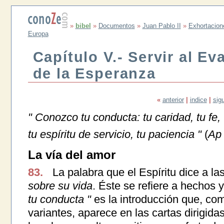
»
bibel
»
Documentos
»
Juan Pablo II
»
Exhortacion
Europa
Capítulo V.- Servir al Ev
de la Esperanza
«
anterior
|
indice
|
sig
" Conozco tu conducta: tu caridad, tu fe,
tu espíritu de servicio, tu paciencia "
(
Ap
La vía del amor
83.
La palabra que el Espíritu dice a la
sobre su vida
. Éste se refiere a hechos
tu conducta "
es la introducción que, com
variantes, aparece en las cartas dirigida