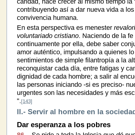
caridad, hace crecer al mismo tiempo la " 
contribuyendo así a dar nueva vida a los
convivencia humana.
En esta perspectiva es menester
revalor
voluntariado cristiano
. Naciendo de la fe
continuamente por ella, debe saber conj
amor auténtico, impulsando a quienes lo 
sentimientos de simple filantropía a la al
reconquistar cada día, entre fatigas y ca
dignidad de cada hombre; a salir al enc
las personas iniciando -si es preciso- n
urgentes son las necesidades y más esc
".
[143]
II.- Servir al hombre en la socieda
Dar esperanza a los pobres
86.
Se pide a toda la Iglesia que
dé nue