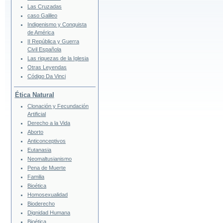
Las Cruzadas
caso Galileo
Indigenismo y Conquista
de América
II República y Guerra
Civil Española
Las riquezas de la Iglesia
Otras Leyendas
Código Da Vinci
Ética Natural
Clonación y Fecundación
Artificial
Derecho a la Vida
Aborto
Anticonceptivos
Eutanasia
Neomaltusianismo
Pena de Muerte
Familia
Bioética
Homosexualidad
Bioderecho
Dignidad Humana
Bioética