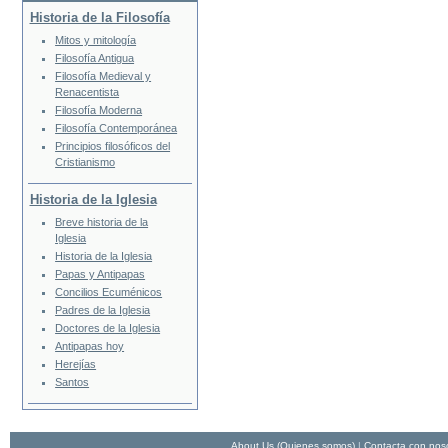
Historia de la Filosofía
Mitos y mitología
Filosofía Antigua
Filosofía Medieval y
Renacentista
Filosofía Moderna
Filosofía Contemporánea
Principios filosóficos del
Cristianismo
Historia de la Iglesia
Breve historia de la
Iglesia
Historia de la Iglesia
Papas y Antipapas
Concilios Ecuménicos
Padres de la Iglesia
Doctores de la Iglesia
Antipapas hoy
Herejías
Santos
About Us (Quienes somos)
|
Contacta con nos