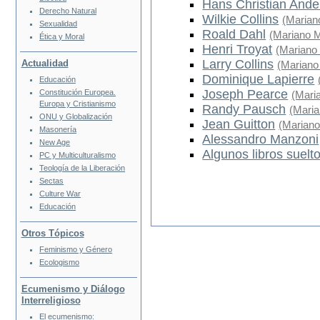
Hans Christian Ande
Derecho Natural
Wilkie Collins
(Marian
Sexualidad
Roald Dahl
(Mariano M
Ética y Moral
Henri Troyat
(Mariano
Larry Collins
Actualidad
(Mariano
Dominique Lapierre
Educación
Joseph Pearce
Constitución Europea.
(Mari
Europa y Cristianismo
Randy Pausch
(Maria
ONU y Globalización
Jean Guitton
(Mariano
Masonería
Alessandro Manzoni
New Age
Algunos libros suelt
PC y Multiculturalismo
Teología de la Liberación
Sectas
Culture War
Educación
Otros Tópicos
Feminismo y Género
Ecologismo
Ecumenismo y Diálogo
Interreligioso
El ecumenismo: