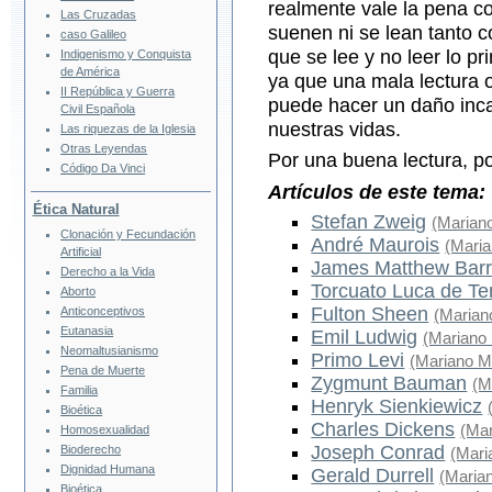
realmente vale la pena 
Las Cruzadas
suenen ni se lean tanto 
caso Galileo
que se lee y no leer lo p
Indigenismo y Conquista
de América
ya que una mala lectura o
II República y Guerra
puede hacer un daño inca
Civil Española
nuestras vidas.
Las riquezas de la Iglesia
Otras Leyendas
Por una buena lectura, p
Código Da Vinci
Artículos de este tema:
Ética Natural
Stefan Zweig
(Marian
Clonación y Fecundación
André Maurois
(Maria
Artificial
James Matthew Barr
Derecho a la Vida
Torcuato Luca de T
Aborto
Fulton Sheen
Anticonceptivos
(Marian
Eutanasia
Emil Ludwig
(Mariano
Neomaltusianismo
Primo Levi
(Mariano M
Pena de Muerte
Zygmunt Bauman
(M
Familia
Henryk Sienkiewicz
Bioética
Charles Dickens
(Mar
Homosexualidad
Joseph Conrad
Bioderecho
(Mari
Dignidad Humana
Gerald Durrell
(Maria
Bioética