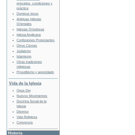
principios, condiciones y
práctica
Dominus Iesus
Antiguas Iglesias
Orientales
Iglesias Ortodoxas
Iglesia Anglicana
Confesiones Protestantes
Otros Cismas
Judaismo
Islamismo
Otras tradiciones
religiosas
Proselitismo y apostolado
Vida de la Iglesia
Opus Dei
Nuevos Movimientos
Doctrina Social de la
Iglesia
Disenso
Vida Religiosa
Conversos
Historia