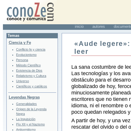
inicio
autores
document
Temas
«Aude legere»:
Ciencia y Fe
Conflicto fe y ciencia
leer
Evolucionismo
Persona
Método Científico
La sana costumbre de leer
Existencia de Dios
Las tecnologías y los av
Relativismo y Cultura
obstáculo para el desarro
Universo
globalizado de hoy, feroc
Científicos y católicos
minuciosamente planeadas
Leyendas Negras
escritores que no tienen ni
Generalidades
idioma, ni el renombre o e
Origen de la Leyenda
poco quedan relegados y 
Negra
La Inquisición
A partir de hoy, y una ve
Pío XII y el Nazismo
rescatar del olvido o del
Antisemitismo