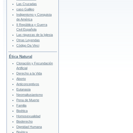
Las Cruzadas
caso Galileo
Indigenismo y Conquista
de América
II República y Guerra
Civil Española
Las riquezas de la Iglesia
Otras Leyendas
Código Da Vinci
Ética Natural
Clonación y Fecundación
Artificial
Derecho a la Vida
Aborto
Anticonceptivos
Eutanasia
Neomaltusianismo
Pena de Muerte
Familia
Bioética
Homosexualidad
Bioderecho
Dignidad Humana
Bioética