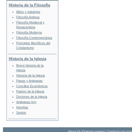
Historia de la Filosofía
Mitos y mitología
Filosofía Antigua
Filosofía Medieval y
Renacentista
Filosofía Moderna
Filosofía Contemporánea
Principios filosóficos del
Cristianismo
Historia de la Iglesia
Breve historia de la
Iglesia
Historia de la Iglesia
Papas y Antipapas
Concilios Ecuménicos
Padres de la Iglesia
Doctores de la Iglesia
Antipapas hoy
Herejías
Santos
About Us (Quienes somos)
|
Contacta con nos