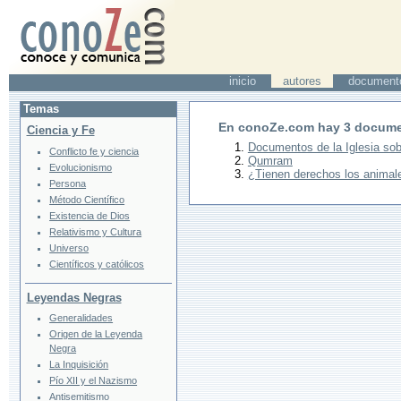
inicio
autores
document
Temas
En conoZe.com hay
3
docume
Ciencia y Fe
Documentos de la Iglesia sob
Conflicto fe y ciencia
Qumram
Evolucionismo
¿Tienen derechos los animal
Persona
Método Científico
Existencia de Dios
Relativismo y Cultura
Universo
Científicos y católicos
Leyendas Negras
Generalidades
Origen de la Leyenda
Negra
La Inquisición
Pío XII y el Nazismo
Antisemitismo