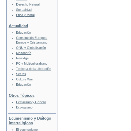
Derecho Natural
Sexualidad
Ética y Moral
Actualidad
Educación
Constitución Europea.
Europa y Cristianismo
ONU y Globalización
Masonería
New Age
PC y Multiculturalismo
Teología de la Liberación
Sectas
Culture War
Educación
Otros Tópicos
Feminismo y Género
Ecologismo
Ecumenismo y Diálogo
Interreligioso
El ecumenismo: