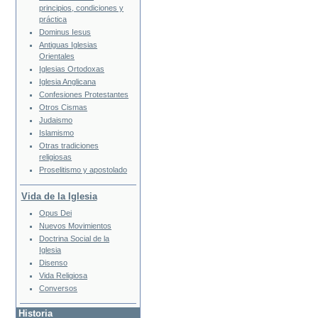
principios, condiciones y
práctica
Dominus Iesus
Antiguas Iglesias
Orientales
Iglesias Ortodoxas
Iglesia Anglicana
Confesiones Protestantes
Otros Cismas
Judaismo
Islamismo
Otras tradiciones
religiosas
Proselitismo y apostolado
Vida de la Iglesia
Opus Dei
Nuevos Movimientos
Doctrina Social de la
Iglesia
Disenso
Vida Religiosa
Conversos
Historia