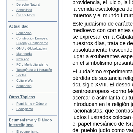
providencia, el juicio, la 
Derecho Natural
la venida escatológica de
Sexualidad
muertos y el mundo futur
Ética y Moral
Este judaísmo de carácter
Actualidad
medioevo con corrientes 
Educación
se expresan en la Cábala
Constitución Europea.
nuestros días, trata de de
Europa y Cristianismo
ONU y Globalización
absolutamente trascenden
Masonería
lugar a exuberantes esp
New Age
en el simbolismo presunt
PC y Multiculturalismo
Teología de la Liberación
El Judaísmo experimenta 
Sectas
pérdida de sustancia relig
Culture War
dc1 siglo XVIII. El deseo 
Educación
centroeuropeos -corno M
acercar o asimilar la cult
Otros Tópicos
introducen en la religión 
Feminismo y Género
Ecologismo
racionalistas, que contra
judíos ilustrados colocan
Ecumenismo y Diálogo
el papel mesiánico de Isr
Interreligioso
del pueblo judío como van
El ecumenismo: