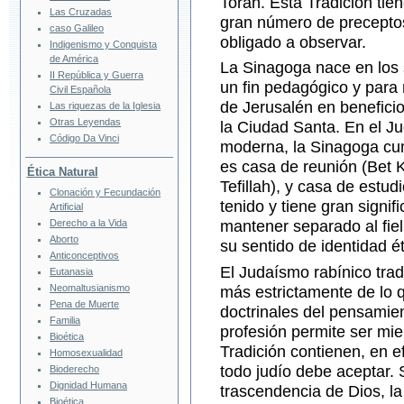
Torah. Esta Tradición tie
Las Cruzadas
gran número de preceptos
caso Galileo
obligado a observar.
Indigenismo y Conquista
de América
La Sinagoga nace en los s
II República y Guerra
un fin pedagógico y para r
Civil Española
de Jerusalén en benefici
Las riquezas de la Iglesia
Otras Leyendas
la Ciudad Santa. En el J
Código Da Vinci
moderna, la Sinagoga cum
es casa de reunión (Bet 
Ética Natural
Tefillah), y casa de estu
Clonación y Fecundación
tenido y tiene gran signi
Artificial
Derecho a la Vida
mantener separado al fiel
Aborto
su sentido de identidad ét
Anticonceptivos
El Judaísmo rabínico tradi
Eutanasia
Neomaltusianismo
más estrictamente de lo 
Pena de Muerte
doctrinales del pensami
Familia
profesión permite ser mi
Bioética
Tradición contienen, en 
Homosexualidad
todo judío debe aceptar. 
Bioderecho
Dignidad Humana
trascendencia de Dios, la 
Bioética