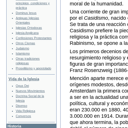
moral de la humanidad.
principios, condiciones y
práctica
Una corriente de gran imp
Dominus Iesus
por el
Casidismo
, nacido 
Antiguas Iglesias
Orientales
Se trata de una reacción c
Iglesias Ortodoxas
Casidismo prefiere la pie
Iglesia Anglicana
religiosa y la práctica co
Confesiones Protestantes
Rabinismo, se opone a las
Otros Cismas
Judaismo
Los primeros decenios del
Islamismo
resurgimiento religioso y
Otras tradiciones
figuras de gran importan
religiosas
Proselitismo y apostolado
Franz Rosenzweig (1886
Mención aparte merece e
Vida de la Iglesia
orígenes modestos, desd
Opus Dei
Amsterdam la primera co
Nuevos Movimientos
Doctrina Social de la
a ser en la actualidad una
Iglesia
política, cultural y econ
Disenso
eran 230.000 en 1880, 4
Vida Religiosa
3.000.000 en 1914. Durant
Conversos
que ahora termina, la pob
Historia