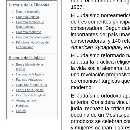
dobló el número de sina
Historia de la Filosofía
1937.
Mitos y mitología
El Judaísmo norteamerica
Filosofía Antigua
de tres corrientes princi
Filosofía Medieval y
Renacentista
conservadora. Según dat
Filosofía Moderna
importantes del país una
Filosofía Contemporánea
conservadoras, y 140 ref
Principios filosóficos del
American Synagogue
, We
Cristianismo
El Judaísmo reformado na
Historia de la Iglesia
adaptar la práctica relig
Breve historia de la
la vida social alemana. L
Iglesia
una revelación progresiv
Historia de la Iglesia
Papas y Antipapas
ceremonias litúrgicas que 
Concilios Ecuménicos
moderno.
Padres de la Iglesia
El Judaísmo ortodoxo apa
Doctores de la Iglesia
Antipapas hoy
anterior. Considera vincul
Herejías
judía, rechaza la crítica 
Santos
doctrina de un Mesías per
ortodoxos se celebran c
y mujeres ocupan lugares 