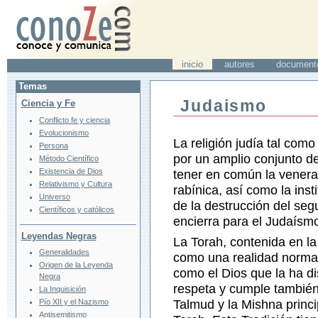
inicio
autores
document
Temas
Judaismo
Ciencia y Fe
Conflicto fe y ciencia
Evolucionismo
La religión judía tal com
Persona
por un amplio conjunto d
Método Científico
Existencia de Dios
tener en común la venerac
Relativismo y Cultura
rabínica, así como la ins
Universo
de la destrucción del se
Científicos y católicos
encierra para el Judaísm
Leyendas Negras
La Torah, contenida en la
Generalidades
como una realidad normat
Origen de la Leyenda
como el Dios que la ha di
Negra
respeta y cumple también
La Inquisición
Pío XII y el Nazismo
Talmud y la Mishna princi
Antisemitismo