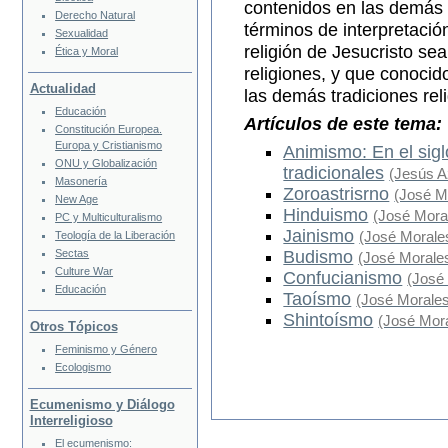
contenidos en las demás r
Derecho Natural
términos de interpretación 
Sexualidad
religión de Jesucristo se
Ética y Moral
religiones, y que conocid
Actualidad
las demás tradiciones rel
Educación
Artículos de este tema:
Constitución Europea.
Europa y Cristianismo
Animismo: En el sigl
ONU y Globalización
tradicionales
(Jesús A
Masonería
Zoroastrisrno
(José M
New Age
Hinduismo
(José Mora
PC y Multiculturalismo
Jainismo
(José Morale
Teología de la Liberación
Budismo
Sectas
(José Morale
Culture War
Confucianismo
(José
Educación
Taoísmo
(José Morale
Shintoísmo
(José Mor
Otros Tópicos
Feminismo y Género
Ecologismo
Ecumenismo y Diálogo
Interreligioso
El ecumenismo: