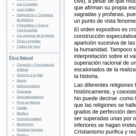
civil), a pesar de que m
Las Cruzadas
que afirman su propia es
caso Galileo
sagradas y profanas, pue
Indigenismo y Conquista
de América
un punto de vista fenome
II República y Guerra
El orden expositivo es cro
Civil Española
construcción especulativa
Las riquezas de la Iglesia
Otras Leyendas
aparición sucesiva de las 
Código Da Vinci
la humanidad. Tampoco s
interpretación sobre el va
Ética Natural
superación racional de 
Clonación y Fecundación
escalonados de la realiza
Artificial
Derecho a la Vida
la historia.
Aborto
Las diferentes religiones
Anticonceptivos
históricamente, y coexist
Eutanasia
Neomaltusianismo
No puede decirse -como ha
Pena de Muerte
que las religiones se ha
Familia
grados de perfección dent
Bioética
ser superadas unas por o
Homosexualidad
inferiores se hagan irrele
Bioderecho
Dignidad Humana
Cristianismo purifica y re
Bioética