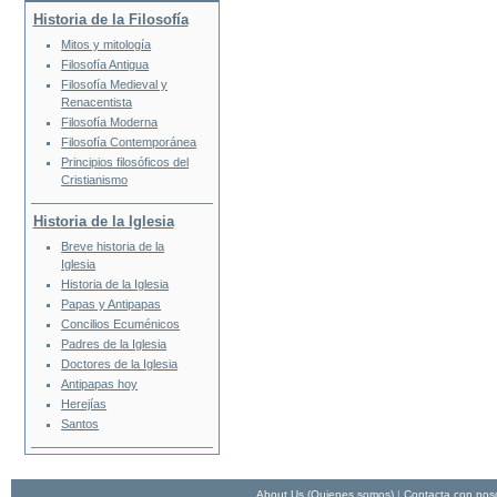
Historia de la Filosofía
Mitos y mitología
Filosofía Antigua
Filosofía Medieval y
Renacentista
Filosofía Moderna
Filosofía Contemporánea
Principios filosóficos del
Cristianismo
Historia de la Iglesia
Breve historia de la
Iglesia
Historia de la Iglesia
Papas y Antipapas
Concilios Ecuménicos
Padres de la Iglesia
Doctores de la Iglesia
Antipapas hoy
Herejías
Santos
About Us (Quienes somos)
|
Contacta con nos