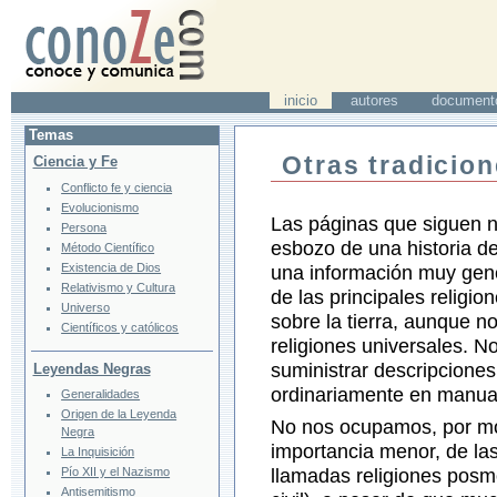
inicio
autores
document
Temas
Otras tradicion
Ciencia y Fe
Conflicto fe y ciencia
Evolucionismo
Las páginas que siguen no
Persona
esbozo de una historia de
Método Científico
Existencia de Dios
una información muy gen
Relativismo y Cultura
de las principales religio
Universo
sobre la tierra, aunque n
Científicos y católicos
religiones universales. N
suministrar descripciones
Leyendas Negras
ordinariamente en manual
Generalidades
Origen de la Leyenda
No nos ocupamos, por mo
Negra
importancia menor, de las
La Inquisición
Pío XII y el Nazismo
llamadas religiones posm
Antisemitismo