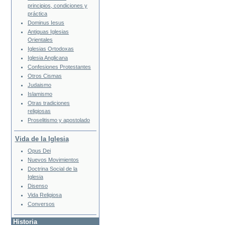
principios, condiciones y
práctica
Dominus Iesus
Antiguas Iglesias
Orientales
Iglesias Ortodoxas
Iglesia Anglicana
Confesiones Protestantes
Otros Cismas
Judaismo
Islamismo
Otras tradiciones
religiosas
Proselitismo y apostolado
Vida de la Iglesia
Opus Dei
Nuevos Movimientos
Doctrina Social de la
Iglesia
Disenso
Vida Religiosa
Conversos
Historia