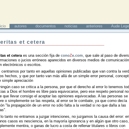
icio
autores
documentos
noticias
anteriores
Aude Lege
eritas et cetera
itas et cetera
es una sección fija de
cono
Z
e.com
, que sale al paso de diver
ormaciones o jucios erróneos aparecidos en diversos medios de comunicación
n electrónicos o escritos.
 centramos por tanto en aquellas opiniones publicadas que van contra la ver
los hechos, y que por tanto van más allá de un simple error personal, concept
e simple apreciación
ningún caso se critica a la persona, por que el derecho al error lo tenemos to
cias a Dios el hombre es libre para equivocarse, pero ese respeto personal no
ne que llevar consigo el aceptar las opiniones equivocadas. A las personas se 
ere o simplemente se las respeta, al error se le combate, ya que como decía
tón "la propagación de un error no sólo falta a la verdad si no que daña a las
as".
 lo tanto no entramos a juzgar intenciones, no juzgamos la causa del error: e
unos casos es nesciencia, en la mayoría ignorancia y en algún que otro caso,
plemente mentira, o ganas de lucro a costa de rellenar titulares o libros con