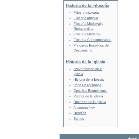
Historia de la Filosofía
Mitos y mitología
Filosofía Antigua
Filosofía Medieval y
Renacentista
Filosofía Moderna
Filosofía Contemporánea
Principios filosóficos del
Cristianismo
Historia de la Iglesia
Breve historia de la
Iglesia
Historia de la Iglesia
Papas y Antipapas
Concilios Ecuménicos
Padres de la Iglesia
Doctores de la Iglesia
Antipapas hoy
Herejías
Santos
About 