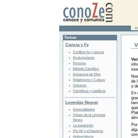
in
Temas
V
Ciencia y Fe
Conflicto fe y ciencia
Evolucionismo
Ver
Persona
inf
Método Científico
sea
Existencia de Dios
Nos
Relativismo y Cultura
de 
Universo
o d
Científicos y católicos
En 
gra
Leyendas Negras
tie
qui
Generalidades
Pla
Origen de la Leyenda
alm
Negra
Por
La Inquisición
alg
Pío XII y el Nazismo
sim
Antisemitismo