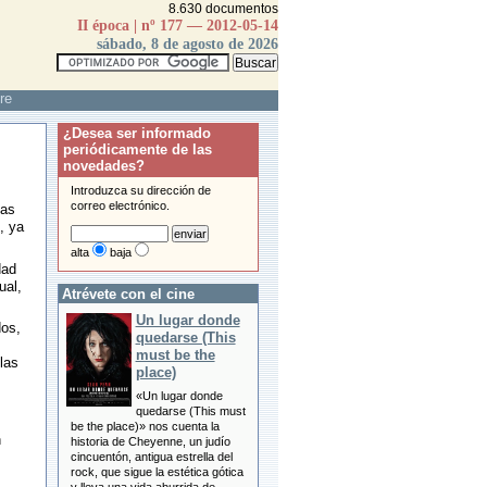
8.630 documentos
II época | nº 177 — 2012-05-14
sábado, 8 de agosto de 2026
re
¿Desea ser informado
periódicamente de las
novedades?
Introduzca su dirección de
correo electrónico.
sas
, ya
alta
baja
dad
ual,
Atrévete con el cine
Un lugar donde
dos,
quedarse (This
must be the
las
place)
«Un lugar donde
quedarse (This must
be the place)» nos cuenta la
n
historia de Cheyenne, un judío
cincuentón, antigua estrella del
rock, que sigue la estética gótica