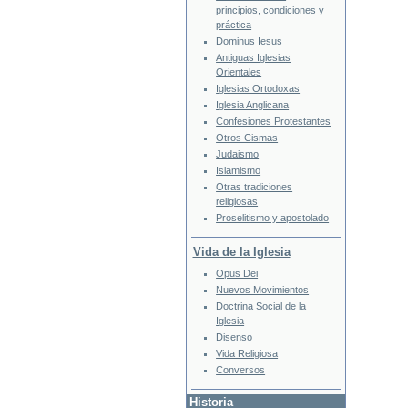
principios, condiciones y
práctica
Dominus Iesus
Antiguas Iglesias
Orientales
Iglesias Ortodoxas
Iglesia Anglicana
Confesiones Protestantes
Otros Cismas
Judaismo
Islamismo
Otras tradiciones
religiosas
Proselitismo y apostolado
Vida de la Iglesia
Opus Dei
Nuevos Movimientos
Doctrina Social de la
Iglesia
Disenso
Vida Religiosa
Conversos
Historia