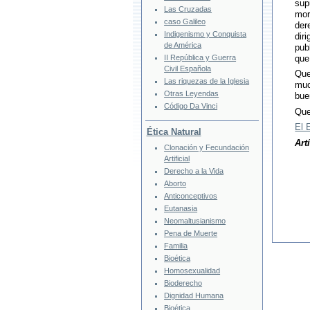
sup
Las Cruzadas
mor
caso Galileo
der
Indigenismo y Conquista
dir
de América
pub
II República y Guerra
que
Civil Española
Que
Las riquezas de la Iglesia
muc
Otras Leyendas
bue
Código Da Vinci
Que
El 
Ética Natural
Art
Clonación y Fecundación
Artificial
Derecho a la Vida
Aborto
Anticonceptivos
Eutanasia
Neomaltusianismo
Pena de Muerte
Familia
Bioética
Homosexualidad
Bioderecho
Dignidad Humana
Bioética