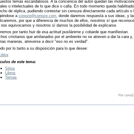
uestos temas escandalosos. A la conciencia del autor quedan las motivacion
ales o intelectuales de lo que dice o calla. En todo momento queda habilitado
echo de réplica, pudiendo contestar sin censura directamente cada artículo o 
igiéndose a
conoze@conoze.com
, donde daremos respuesta a sus ideas, y la
licaremos, por que a diferencia de muchos de ellos, nosotros sí que recono
 nos equivocamos y nosotros sí damos la posibilidad de explicarse.
remos por tanto huir de esa actitud pusilánime y cobarde que manifiestan
hos cristianos que amilanados por el ambiente no se atreven a dar la cara y,
nas maneras, atreverse a decir "eso no es verdad".
do por lo tanto a su disposición para lo que desee:
Editor
ículos de este tema:
Sitios
Libros
Temas
Por conoZ