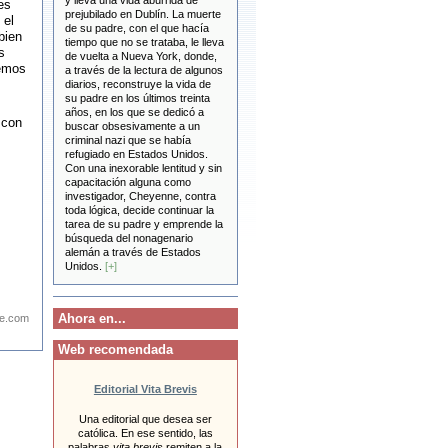
y lleva una vida aburrida de
es
prejubilado en Dublín. La muerte
 el
de su padre, con el que hacía
bien
tiempo que no se trataba, le lleva
s
de vuelta a Nueva York, donde,
cemos
a través de la lectura de algunos
diarios, reconstruye la vida de
su padre en los últimos treinta
años, en los que se dedicó a
 con
buscar obsesivamente a un
criminal nazi que se había
refugiado en Estados Unidos.
Con una inexorable lentitud y sin
capacitación alguna como
investigador, Cheyenne, contra
toda lógica, decide continuar la
tarea de su padre y emprende la
búsqueda del nonagenario
alemán a través de Estados
Unidos.
[+]
Ahora en...
e.com
Web recomendada
Editorial Vita Brevis
Una editorial que desea ser
católica. En ese sentido, las
palabras
vita brevis
remiten a la