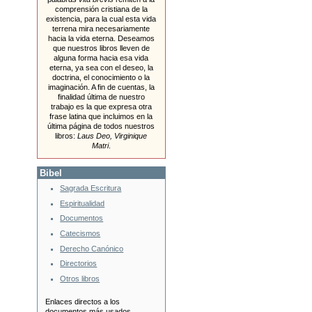
comprensión cristiana de la
existencia, para la cual esta vida
terrena mira necesariamente
hacia la vida eterna. Deseamos
que nuestros libros lleven de
alguna forma hacia esa vida
eterna, ya sea con el deseo, la
doctrina, el conocimiento o la
imaginación. A fin de cuentas, la
finalidad última de nuestro
trabajo es la que expresa otra
frase latina que incluimos en la
última página de todos nuestros
libros:
Laus Deo, Virginique
Matri
.
Bibel
Sagrada Escritura
Espiritualidad
Documentos
Catecismos
Derecho Canónico
Directorios
Otros libros
Enlaces directos a los
documentos más usados.