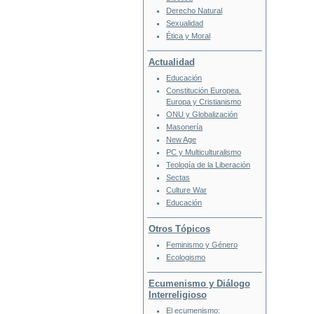
Derecho Natural
Sexualidad
Ética y Moral
Actualidad
Educación
Constitución Europea.
Europa y Cristianismo
ONU y Globalización
Masonería
New Age
PC y Multiculturalismo
Teología de la Liberación
Sectas
Culture War
Educación
Otros Tópicos
Feminismo y Género
Ecologismo
Ecumenismo y Diálogo
Interreligioso
El ecumenismo: