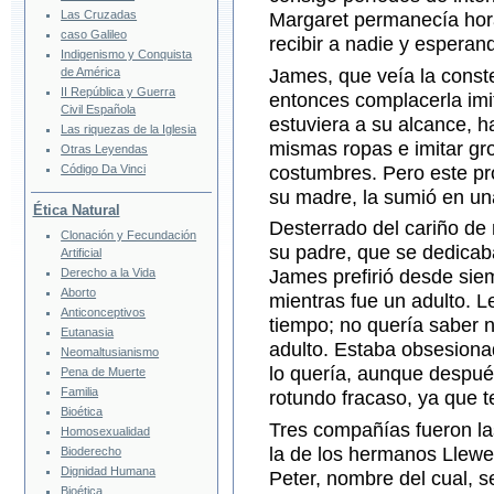
Las Cruzadas
Margaret permanecía hora
caso Galileo
recibir a nadie y esperand
Indigenismo y Conquista
de América
James, que veía la const
II República y Guerra
entonces complacerla imi
Civil Española
estuviera a su alcance, h
Las riquezas de la Iglesia
mismas ropas e imitar gr
Otras Leyendas
Código Da Vinci
costumbres. Pero este pro
su madre, la sumió en un
Ética Natural
Desterrado del cariño de
Clonación y Fecundación
su padre, que se dedicab
Artificial
Derecho a la Vida
James prefirió desde sie
Aborto
mientras fue un adulto. Le
Anticonceptivos
tiempo; no quería saber 
Eutanasia
adulto. Estaba obsesiona
Neomaltusianismo
lo quería, aunque despué
Pena de Muerte
Familia
rotundo fracaso, ya que t
Bioética
Tres compañías fueron la
Homosexualidad
la de los hermanos Llewe
Bioderecho
Dignidad Humana
Peter, nombre del cual, s
Bioética