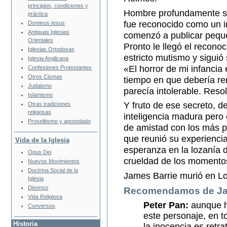
principios, condiciones y
Hombre profundamente sil
práctica
fue reconocido como un i
Dominus Iesus
Antiguas Iglesias
comenzó a publicar pequeñ
Orientales
Pronto le llegó el recono
Iglesias Ortodoxas
estricto mutismo y siguió
Iglesia Anglicana
«El horror de mi infancia
Confesiones Protestantes
Otros Cismas
tiempo en que debería re
Judaismo
parecía intolerable. Reso
Islamismo
Y fruto de ese secreto, 
Otras tradiciones
religiosas
inteligencia madura pero
Proselitismo y apostolado
de amistad con los más p
que reunió su experiencia
Vida de la Iglesia
esperanza en la lozanía d
Opus Dei
crueldad de los momentos 
Nuevos Movimientos
Doctrina Social de la
James Barrie murió en L
Iglesia
Disenso
Recomendamos de Ja
Vida Religiosa
Peter Pan:
aunque ha
Conversos
este personaje, en t
Historia
la inocencia es retr