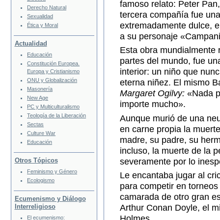
famoso relato: Peter Pan,
Derecho Natural
tercera compañía fue una
Sexualidad
extremadamente dulce, en
Ética y Moral
a su personaje «Campanit
Actualidad
Esta obra mundialmente 
Educación
partes del mundo, fue un
Constitución Europea.
interior: un niño que nunc
Europa y Cristianismo
ONU y Globalización
eterna niñez. El mismo Ba
Masonería
Margaret Ogilvy:
«Nada pa
New Age
importe mucho».
PC y Multiculturalismo
Teología de la Liberación
Aunque murió de una neum
Sectas
en carne propia la muert
Culture War
madre, su padre, su her
Educación
incluso, la muerte de la 
severamente por lo inesp
Otros Tópicos
Feminismo y Género
Le encantaba jugar al cri
Ecologismo
para competir en torneos o
camarada de otro gran esc
Ecumenismo y Diálogo
Interreligioso
Arthur Conan Doyle, el m
Holmes.
El ecumenismo: