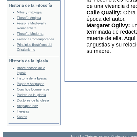
de una vivencia dire
Historia de la Filosofía
Calle Quality:
Obra t
Mitos y mitología
época del autor.
Filosofía Antigua
Filosofía Medieval y
Margaret Ogilvy:
un
Renacentista
terminada de redact
Filosofía Moderna
muerte de ella. Aquí
Filosofía Contemporánea
angustias y su rela
Principios filosóficos del
Cristianismo
su madre.
Historia de la Iglesia
Breve historia de la
Iglesia
Historia de la Iglesia
Papas y Antipapas
Concilios Ecuménicos
Padres de la Iglesia
Doctores de la Iglesia
Antipapas hoy
Herejías
Santos
About Us (Quienes somos)
|
Contacta con nos