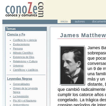
inicio
autores
document
Temas
James Matthew
Ciencia y Fe
Conflicto fe y ciencia
Evolucionismo
James Ba
Persona
sobrepasó
Método Científico
Existencia de Dios
que pocas
Relativismo y Cultura
conversac
Universo
un 9 de m
Científicos y católicos
una famil
más y un
Leyendas Negras
distante,
Generalidades
Origen de la Leyenda
que cambió radicalmente 
Negra
cumplir los catorce años
La Inquisición
congelado. La trágica desa
Pío XII y el Nazismo
consigo períodos de inte
Antisemitismo