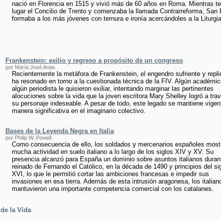
nació en Florencia en 1515 y vivió más de 60 años en Roma. Mientras te
lugar el Concilio de Trento y comenzaba la llamada Contrarreforma, San F
formaba a los más jóvenes con ternura e ironía acercándoles a la Liturgi
Frankenstein: exilio y regreso a propósito de un congreso
por María José Arias
Recientemente la metáfora de Frankenstein, el engendro sufriente y repli
ha resonado en torno a la cuestionada técnica de la FIV. Algún académic
algún periodista le quisieron exiliar, intentando marginar las pertinentes
alocuciones sobre la vida que la joven escritora Mary Shelley logró a tra
su personaje indeseable. A pesar de todo, este legado se mantiene vigen
manera significativa en el imaginario colectivo.
Bases de la Leyenda Negra en Italia
por Philip W. Powell
Como consecuencia de ello, los soldados y mercenarios españoles most
mucha actividad en suelo italiano a lo largo de los siglos XIV y XV. Su
presencia alcanzó para España un dominio sobre asuntos italianos durant
reinado de Fernando el Católico, en la década de 1490 y principios del si
XVI, lo que le permitió cortar las ambiciones francesas e impedir sus
invasiones en esa tierra. Además de esta intrusión aragonesa, los italian
mantuvieron una importante competencia comercial con los catalanes.
 de la Vida