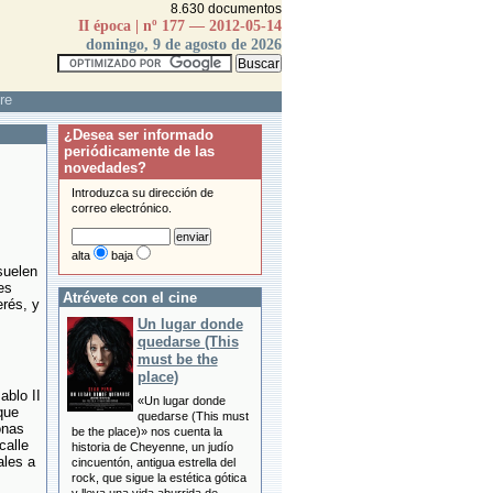
8.630 documentos
II época | nº 177 — 2012-05-14
domingo, 9 de agosto de 2026
re
¿Desea ser informado
periódicamente de las
novedades?
Introduzca su dirección de
correo electrónico.
alta
baja
suelen
es
Atrévete con el cine
erés, y
Un lugar donde
quedarse (This
must be the
place)
ablo II
«Un lugar donde
que
quedarse (This must
onas
be the place)» nos cuenta la
calle
historia de Cheyenne, un judío
ales a
cincuentón, antigua estrella del
rock, que sigue la estética gótica