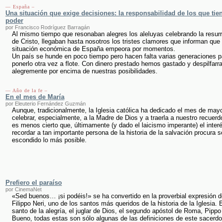
— España –
Una situación que exige decisiones: la responsabilidad de los que tie
poder
por Francisco Rodríguez Barragán
Al mismo tiempo que resonaban alegres los aleluyas celebrando la resur
de Cristo, llegaban hasta nosotros los tristes clamores que informan que 
situación económica de España empeora por momentos.
Un país se hunde en poco tiempo pero hacen falta varias generaciones p
ponerlo otra vez a flote. Con dinero prestado hemos gastado y despilfarr
alegremente por encima de nuestras posibilidades.
— Año de la fe –
En el mes de María
por Eleuterio Fernández Guzmán
Aunque, tradicionalmente, la Iglesia católica ha dedicado el mes de may
celebrar, especialmente, a la Madre de Dios y a traerla a nuestro recuerd
es menos cierto que, últimamente (y dado el laicismo imperante) el inter
recordar a tan importante persona de la historia de la salvación procura s
escondido lo más posible.
Prefiero el paraíso
por CinemaNet
«Sed buenos… ¡si podéis!» se ha convertido en la proverbial expresión 
Filippo Neri, uno de los santos más queridos de la historia de la Iglesia. 
santo de la alegría, el juglar de Dios, el segundo apóstol de Roma, Pippo
Bueno, todas estas son sólo algunas de las definiciones de este sacerdo