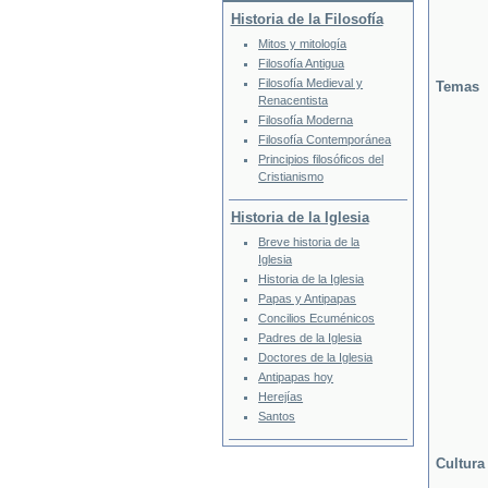
Historia de la Filosofía
Mitos y mitología
Filosofía Antigua
Filosofía Medieval y
Temas
Renacentista
Filosofía Moderna
Filosofía Contemporánea
Principios filosóficos del
Cristianismo
Historia de la Iglesia
Breve historia de la
Iglesia
Historia de la Iglesia
Papas y Antipapas
Concilios Ecuménicos
Padres de la Iglesia
Doctores de la Iglesia
Antipapas hoy
Herejías
Santos
Cultura