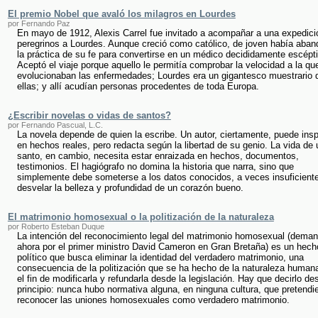
El premio Nobel que avaló los milagros en Lourdes
por Fernando Paz
En mayo de 1912, Alexis Carrel fue invitado a acompañar a una expedici
peregrinos a Lourdes. Aunque creció como católico, de joven había aba
la práctica de su fe para convertirse en un médico decididamente escépt
Aceptó el viaje porque aquello le permitía comprobar la velocidad a la qu
evolucionaban las enfermedades; Lourdes era un gigantesco muestrario 
ellas; y allí acudían personas procedentes de toda Europa.
¿Escribir novelas o vidas de santos?
por Fernando Pascual, L.C.
La novela depende de quien la escribe. Un autor, ciertamente, puede insp
en hechos reales, pero redacta según la libertad de su genio. La vida de 
santo, en cambio, necesita estar enraizada en hechos, documentos,
testimonios. El hagiógrafo no domina la historia que narra, sino que
simplemente debe someterse a los datos conocidos, a veces insuficient
desvelar la belleza y profundidad de un corazón bueno.
El matrimonio homosexual o la politización de la naturaleza
por Roberto Esteban Duque
La intención del reconocimiento legal del matrimonio homosexual (dema
ahora por el primer ministro David Cameron en Gran Bretaña) es un hech
político que busca eliminar la identidad del verdadero matrimonio, una
consecuencia de la politización que se ha hecho de la naturaleza human
el fin de modificarla y refundarla desde la legislación. Hay que decirlo de
principio: nunca hubo normativa alguna, en ninguna cultura, que pretendi
reconocer las uniones homosexuales como verdadero matrimonio.