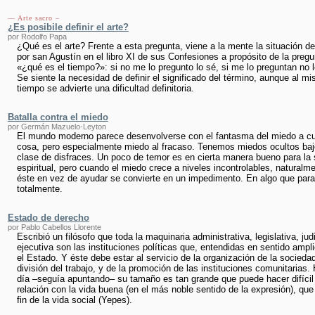
— Arte sacro –
¿Es posibile definir el arte?
por Rodolfo Papa
¿Qué es el arte? Frente a esta pregunta, viene a la mente la situación de
por san Agustín en el libro XI de sus Confesiones a propósito de la pregu
«¿qué es el tiempo?»: si no me lo pregunto lo sé, si me lo preguntan no l
Se siente la necesidad de definir el significado del término, aunque al m
tiempo se advierte una dificultad definitoria.
Batalla contra el miedo
por Germán Mazuelo-Leyton
El mundo moderno parece desenvolverse con el fantasma del miedo a cu
cosa, pero especialmente miedo al fracaso. Tenemos miedos ocultos baj
clase de disfraces. Un poco de temor es en cierta manera bueno para la 
espiritual, pero cuando el miedo crece a niveles incontrolables, naturalm
éste en vez de ayudar se convierte en un impedimento. En algo que para
totalmente.
Estado de derecho
por Pablo Cabellos Llorente
Escribió un filósofo que toda la maquinaria administrativa, legislativa, judi
ejecutiva son las instituciones políticas que, entendidas en sentido ampl
el Estado. Y éste debe estar al servicio de la organización de la sociedad
división del trabajo, y de la promoción de las instituciones comunitarias.
día –seguía apuntando– su tamaño es tan grande que puede hacer difícil 
relación con la vida buena (en el más noble sentido de la expresión), que
fin de la vida social (Yepes).