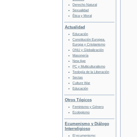
Derecho Natural
Sexualidad
Ética y Moral
Actualidad
Educación
Constitución Europea.
Europa y Cristianismo
ONU y Globalización
Masonería
New Age
PC y Multiculturalismo
Teología de la Liberación
Sectas
Culture War
Educación
Otros Tópicos
Feminismo y Género
Ecologismo
Ecumenismo y Diálogo
Interreligioso
El ecumenismo: