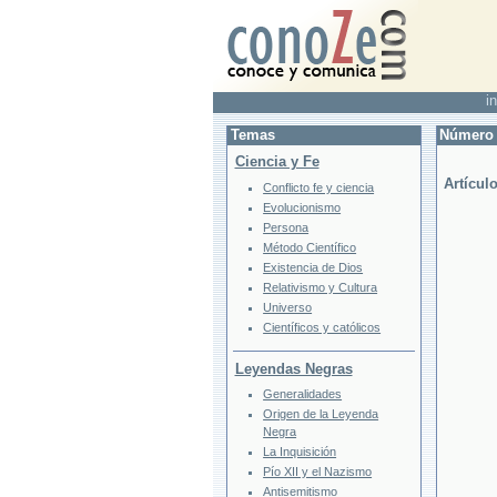
in
Temas
Número 
Ciencia y Fe
Artícul
Conflicto fe y ciencia
Evolucionismo
Persona
Método Científico
Existencia de Dios
Relativismo y Cultura
Universo
Científicos y católicos
Leyendas Negras
Generalidades
Origen de la Leyenda
Negra
La Inquisición
Pío XII y el Nazismo
Antisemitismo