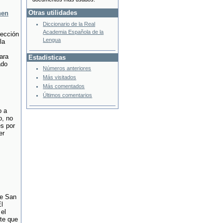
Otras utilidades
nen
Diccionario de la Real
Academia Española de la
rección
Lengua
la
ara
Estadisticas
ado
Números anteriores
Más visitados
Más comentados
Últimos comentarios
o a
o, no
és por
er
de San
El
 el
te que