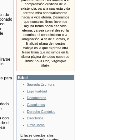
comprensión cristiana de la
existencia, para la cual esta vida
terrena mira necesariamente
ón de
hacia la vida eterna. Deseamos
ndonado
que nuestros libros lleven de
ico.
alguna forma hacia esa vida
e
eterna, ya sea con el deseo, la
de
doctrina, el conocimiento o la
imaginación. A fin de cuentas, la
finalidad última de nuestro
trabajo es la que expresa otra
frase latina que incluimos en la
última página de todos nuestros
irarse
libros:
Laus Deo, Virginique
un
Matri
.
Bibel
es para
Sagrada Escritura
Espiritualidad
Documentos
ndado
Catecismos
o
Derecho Canónico
a con
Directorios
sde el
Otros libros
ese
Enlaces directos a los
documentos más usados.