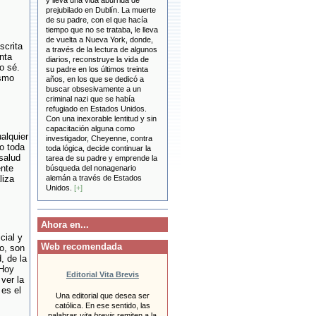
y lleva una vida aburrida de
prejubilado en Dublín. La muerte
de su padre, con el que hacía
tiempo que no se trataba, le lleva
de vuelta a Nueva York, donde,
scrita
a través de la lectura de algunos
nta
diarios, reconstruye la vida de
o sé.
su padre en los últimos treinta
ismo
años, en los que se dedicó a
buscar obsesivamente a un
criminal nazi que se había
refugiado en Estados Unidos.
Con una inexorable lentitud y sin
capacitación alguna como
alquier
investigador, Cheyenne, contra
o toda
toda lógica, decide continuar la
salud
tarea de su padre y emprende la
ente
búsqueda del nonagenario
liza
alemán a través de Estados
Unidos.
[+]
Ahora en...
cial y
Web recomendada
io, son
, de la
 Hoy
Editorial Vita Brevis
ver la
 es el
Una editorial que desea ser
católica. En ese sentido, las
palabras
vita brevis
remiten a la