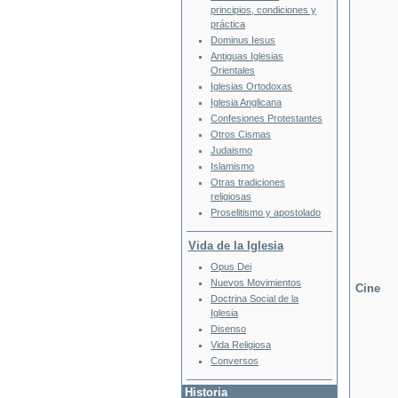
principios, condiciones y
práctica
Dominus Iesus
Antiguas Iglesias
Orientales
Iglesias Ortodoxas
Iglesia Anglicana
Confesiones Protestantes
Otros Cismas
Judaismo
Islamismo
Otras tradiciones
religiosas
Proselitismo y apostolado
Vida de la Iglesia
Opus Dei
Nuevos Movimientos
Cine
Doctrina Social de la
Iglesia
Disenso
Vida Religiosa
Conversos
Historia