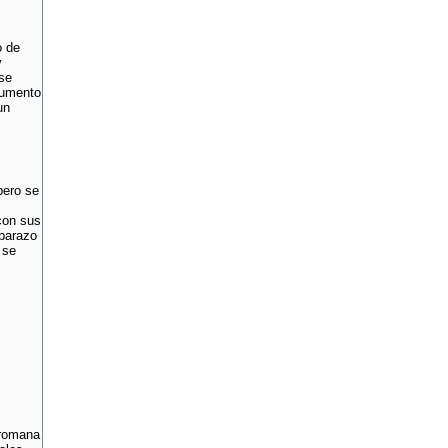
o de
y
se
 aumento
un
pero se
con sus
mbarazo
 se
 romana