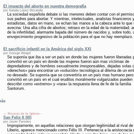
El impacto del aborto en nuestra demografía
por Natalia López Moratalla
La sociedad española debate si las menores deben contar con el permis
sus padres para abortar. Y mientras, intelectuales, analistas financieros 
estadistas, datos en mano, se echan las manos a la cabeza ante lo que 
avecina: Una alta cifra de abortos; retraso en la edad de la maternidad;
de la infertilidad, alarmante bajada del número de nacidos y, sobre todo, 
envejecimiento progresivo de la población para el que no hay reemplazo.
El sacrificio infantil en la América del siglo XXI
por George Weigel
Se suponía que iba a ser un país en donde las mujeres fueron liberadas 
convirtió en un país en donde las mujeres fueron aún mas víctimas de
depredadores y de hombres sexualmente irresponsables, dejadas solas 
«derechos» para encontrar un «solución» tecnológica al dilema de un e
no deseado. Se suponía que se convertiría en un país mas humano pero
convirtió en un país en el cual eruditos moralmente vulgarizados pueden
describir como «extremo» y «rara» la respuesta llena de fe de la familia
Santorum.
más
— Historia de la Iglesia –
San Felix II (III)
por Javier Paredes
Impropiamente, en aquellas relaciones que otorgan legitimidad al rival de
Liberio, aparece mencionado como Félix III. Pertenecía a la aristocracia