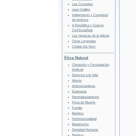
Las Cruzadas
caso Galileo
Indigenismo y Conquista
de América
II República y Guerra
Civil Española
Las riquezas de la Iglesia
Otras Leyendas
Código Da Vinci
Ética Natural
Clonación y Fecundación
Artificial
Derecho a la Vida
Aborto
Anticonceptivos
Eutanasia
Neomaltusianismo
Pena de Muerte
Familia
Bioética
Homosexualidad
Bioderecho
Dignidad Humana
Bioética