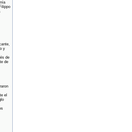
nía
ilippo
a
cante,
o y
vés de
te de
raron
e el
glo
os