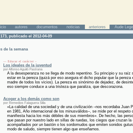
icio
autores
documentos
noticias
anteriores
Aude Lege
173, publicado el 2012-04-09
os de la semana
— Educar el carácter –
Los ideales de la juventud
por Alfonso Aguiló Pastrana
A la desesperanza no se llega de modo repentino. Su principio y su raíz 
estar en la pereza (quizá por eso asegura el dicho popular que la pereza 
madre de todos los vicios). La pereza es sinónimo de dejadez, de desint
eso siempre conduce a una tristeza que paraliza, que descorazona.
Acoger a los demás como son
por Remedios Falaguera Silla
«La calidad de una sociedad y de una civilización –nos recordaba Juan P
en 1981, Año internacional de los minusválidos–, se mide por el respeto 
manifiesta hacia los más débiles de sus miembros». De hecho, las pers
que pasan por nuestro lado en sillas de ruedas, los ciegos que cruzan la 
acompañados por un bastón o los sordomudos que emiten sonidos gutur
modo de saludo, siempre tienen algo que enseñarnos.