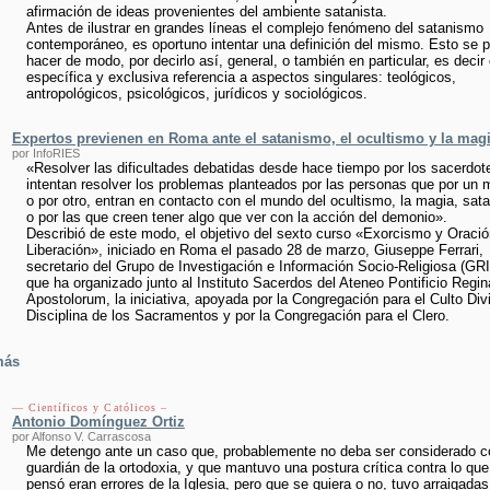
afirmación de ideas provenientes del ambiente satanista.
Antes de ilustrar en grandes líneas el complejo fenómeno del satanismo
contemporáneo, es oportuno intentar una definición del mismo. Esto se 
hacer de modo, por decirlo así, general, o también en particular, es decir
específica y exclusiva referencia a aspectos singulares: teológicos,
antropológicos, psicológicos, jurídicos y sociológicos.
Expertos previenen en Roma ante el satanismo, el ocultismo y la mag
por InfoRIES
«Resolver las dificultades debatidas desde hace tiempo por los sacerdot
intentan resolver los problemas planteados por las personas que por un 
o por otro, entran en contacto con el mundo del ocultismo, la magia, sat
o por las que creen tener algo que ver con la acción del demonio».
Describió de este modo, el objetivo del sexto curso «Exorcismo y Oració
Liberación», iniciado en Roma el pasado 28 de marzo, Giuseppe Ferrari,
secretario del Grupo de Investigación e Información Socio-Religiosa (GRI
que ha organizado junto al Instituto Sacerdos del Ateneo Pontificio Regin
Apostolorum, la iniciativa, apoyada por la Congregación para el Culto Divi
Disciplina de los Sacramentos y por la Congregación para el Clero.
más
— Científicos y Católicos –
Antonio Domínguez Ortiz
por Alfonso V. Carrascosa
Me detengo ante un caso que, probablemente no deba ser considerado c
guardián de la ortodoxia, y que mantuvo una postura crítica contra lo que
pensó eran errores de la Iglesia, pero que se quiera o no, tuvo arraigadas