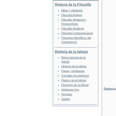
Historia de la Filosofía
Mitos y mitología
Filosofía Antigua
Filosofía Medieval y
Renacentista
Filosofía Moderna
Filosofía Contemporánea
Principios filosóficos del
Cristianismo
Historia de la Iglesia
Breve historia de la
Iglesia
Historia de la Iglesia
Papas y Antipapas
Concilios Ecuménicos
Padres de la Iglesia
Doctores de la Iglesia
Satani
Antipapas hoy
Herejías
Santos