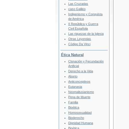
Las Cruzadas
caso Galileo
Indigenismo y Conquista
de América
II República y Guerra
Civil Española
Las riquezas de la Iglesia
Otras Leyendas
Código Da Vinci
Ética Natural
Clonación y Fecundación
Artificial
Derecho a la Vida
Aborto
Anticonceptivos
Eutanasia
Neomaltusianismo
Pena de Muerte
Familia
Bioética
Homosexualidad
Bioderecho
Dignidad Humana
Bioética