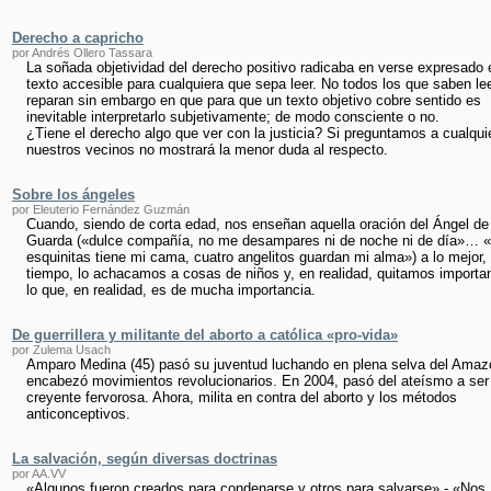
Derecho a capricho
por Andrés Ollero Tassara
La soñada objetividad del derecho positivo radicaba en verse expresado 
texto accesible para cualquiera que sepa leer. No todos los que saben le
reparan sin embargo en que para que un texto objetivo cobre sentido es
inevitable interpretarlo subjetivamente; de modo consciente o no.
¿Tiene el derecho algo que ver con la justicia? Si preguntamos a cualqui
nuestros vecinos no mostrará la menor duda al respecto.
Sobre los ángeles
por Eleuterio Fernández Guzmán
Cuando, siendo de corta edad, nos enseñan aquella oración del Ángel de 
Guarda («dulce compañía, no me desampares ni de noche ni de día»… «
esquinitas tiene mi cama, cuatro angelitos guardan mi alma») a lo mejor, 
tiempo, lo achacamos a cosas de niños y, en realidad, quitamos importa
lo que, en realidad, es de mucha importancia.
De guerrillera y militante del aborto a católica «pro-vida»
por Zulema Usach
Amparo Medina (45) pasó su juventud luchando en plena selva del Amaz
encabezó movimientos revolucionarios. En 2004, pasó del ateísmo a ser
creyente fervorosa. Ahora, milita en contra del aborto y los métodos
anticonceptivos.
La salvación, según diversas doctrinas
por AA.VV
«Algunos fueron creados para condenarse y otros para salvarse» - «Nos