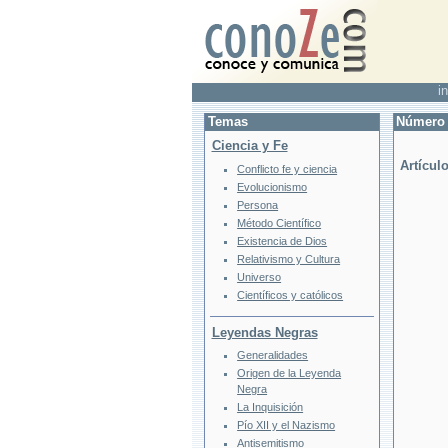
in
Temas
Número 
Ciencia y Fe
Artícul
Conflicto fe y ciencia
Evolucionismo
Persona
Método Científico
Existencia de Dios
Relativismo y Cultura
Universo
Científicos y católicos
Leyendas Negras
Generalidades
Origen de la Leyenda
Negra
La Inquisición
Pío XII y el Nazismo
Antisemitismo