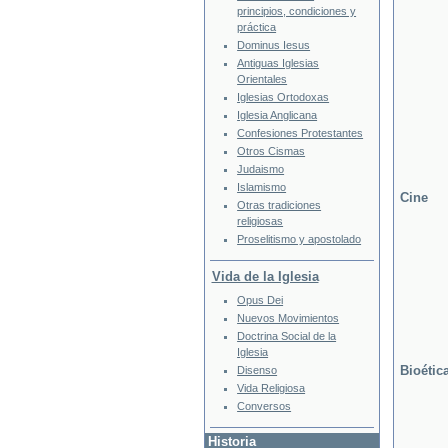
principios, condiciones y
práctica
Dominus Iesus
Antiguas Iglesias
Orientales
Iglesias Ortodoxas
Iglesia Anglicana
Confesiones Protestantes
Otros Cismas
Judaismo
Islamismo
Cine
Otras tradiciones
religiosas
Proselitismo y apostolado
Vida de la Iglesia
Opus Dei
Nuevos Movimientos
Doctrina Social de la
Iglesia
Bioétic
Disenso
Vida Religiosa
Conversos
Historia