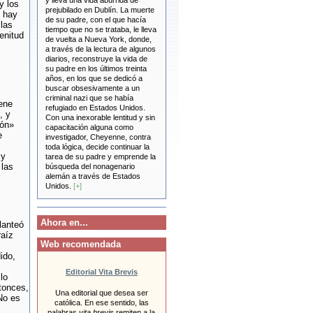
y lleva una vida aburrida de
y los
prejubilado en Dublín. La muerte
; hay
de su padre, con el que hacía
 las
tiempo que no se trataba, le lleva
enitud
de vuelta a Nueva York, donde,
a través de la lectura de algunos
diarios, reconstruye la vida de
su padre en los últimos treinta
años, en los que se dedicó a
buscar obsesivamente a un
criminal nazi que se había
ene
refugiado en Estados Unidos.
, y
Con una inexorable lentitud y sin
ión»
capacitación alguna como
e
investigador, Cheyenne, contra
toda lógica, decide continuar la
 y
tarea de su padre y emprende la
 las
búsqueda del nonagenario
alemán a través de Estados
Unidos.
[+]
Ahora en...
lanteó
raíz
Web recomendada
ido,
Editorial Vita Brevis
lo
tonces,
Una editorial que desea ser
No es
católica. En ese sentido, las
palabras
vita brevis
remiten a la