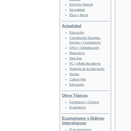
Derecho Natural
Sexualidad
Ética y Moral
Actualidad
Educación
Constitución Europea.
Europa y Cristianismo
ONU y Globalización
Masonería
New Age
PC y Multiculturalismo
Teología de la Liberación
Sectas
Culture War
Educación
Otros Tópicos
Feminismo y Género
Ecologismo
Ecumenismo y Diálogo
Interreligioso
El ecumenismo: