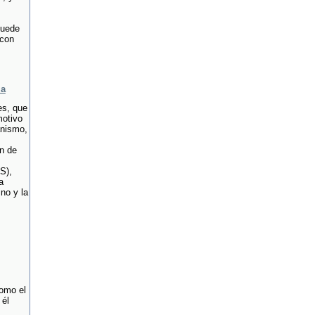
puede
 con
ia
es, que
motivo
anismo,
n de
S),
a
no y la
omo el
 él