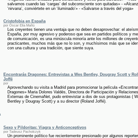
salvamos cuando las ‘cargas’ del subconsciente son quitadas» - «Alcanz
‘nirvana’, conviértete en un ‘iluminado’» - «Salvarse a través del yoga»
Cristofobia en España
por Óscar Elía Mañú
Los creyentes tienen una ventaja que no deben desaprovechar: el ateís
España, por muy agresivo y poderoso que sea en partidos políticos y me
de comunicación, es una minúscula minoría ante los millones de creyent
practicantes, muchos más que no lo son, y muchísimos más que se ident
con una cultura y una tradición, que siente suya.
Encontrarás Dragones: Entrevistas a Wes Bentley, Dougray Scott y Ro
Joffé
por
Aprovechando su visita a Madrid para promocionar la película «Encontra
Dragones» Maria Dolores Valdés, Directora de Participación y Relacione
Externas de CinemaNet, pudo entrevistar a dos de sus protagonistas ( 
Bentley y Dougray Scott) y a su director (Roland Joffé).
a
Sexo y Pildoritas: Viagra y Anticonceptivos
por Tadeusz Pacholczyk
Un prominente político fue recientemente presionado por algunos reporte