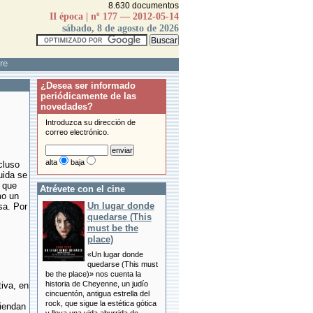
8.630 documentos
II época | nº 177 — 2012-05-14
sábado, 8 de agosto de 2026
re
¿Desea ser informado
periódicamente de las
novedades?
Introduzca su dirección de
correo electrónico.
alta
baja
cluso
uida se
 que
Atrévete con el cine
mo un
Un lugar donde
sa. Por
quedarse (This
must be the
place)
«Un lugar donde
quedarse (This must
be the place)» nos cuenta la
historia de Cheyenne, un judío
iva, en
cincuentón, antigua estrella del
rock, que sigue la estética gótica
tiendan