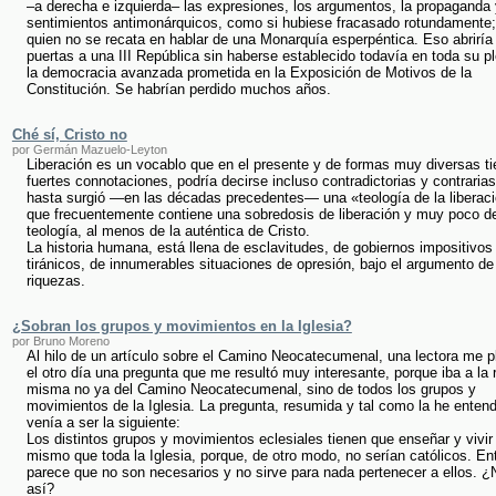
–a derecha e izquierda– las expresiones, los argumentos, la propaganda 
sentimientos antimonárquicos, como si hubiese fracasado rotundamente
quien no se recata en hablar de una Monarquía esperpéntica. Eso abriría
puertas a una III República sin haberse establecido todavía en toda su pl
la democracia avanzada prometida en la Exposición de Motivos de la
Constitución. Se habrían perdido muchos años.
Ché sí, Cristo no
por Germán Mazuelo-Leyton
Liberación es un vocablo que en el presente y de formas muy diversas ti
fuertes connotaciones, podría decirse incluso contradictorias y contrarias
hasta surgió —en las décadas precedentes— una «teología de la liberac
que frecuentemente contiene una sobredosis de liberación y muy poco d
teología, al menos de la auténtica de Cristo.
La historia humana, está llena de esclavitudes, de gobiernos impositivos
tiránicos, de innumerables situaciones de opresión, bajo el argumento de
riquezas.
¿Sobran los grupos y movimientos en la Iglesia?
por Bruno Moreno
Al hilo de un artículo sobre el Camino Neocatecumenal, una lectora me p
el otro día una pregunta que me resultó muy interesante, porque iba a la 
misma no ya del Camino Neocatecumenal, sino de todos los grupos y
movimientos de la Iglesia. La pregunta, resumida y tal como la he entend
venía a ser la siguiente:
Los distintos grupos y movimientos eclesiales tienen que enseñar y vivir 
mismo que toda la Iglesia, porque, de otro modo, no serían católicos. En
parece que no son necesarios y no sirve para nada pertenecer a ellos. ¿
así?