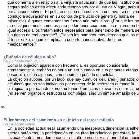
que comentara en relación a la «injusta situación» de que las institucion
seguro médico estén efectuando reembolsos por el uso de Viagra, pero n
por anticonceptivos. El político declinó contestar y la controversia origin
condujo a acusaciones en su contra de prejuicio de género (y hasta de
misoginia). Algunos comentaristas fueron aún más lejos: ¿Por qué los h
sí consiguen medicamentos para poder tener sexo pero las mujeres no t
igual acceso a los tratamientos necesarios para tener sexo de manera s
sin riesgo de embarazarse? ¿Tienen los hombres más derecho que las m
a tener sexo, según lo implica la cobertura inequitativa de estos
medicamentos?
¿Puñado de células o hijo?
por Fernando Pascual, L.C.
Como la objeción aparece con frecuencia, es oportuno considerarla
atentamente: el embrión no sería un ser humano en sus primeras etapas
desarrollo, dicen algunos, sino un simple puñado de células.
La objeción supone, por un lado, que hay cúmulos celulares («puñados d
células») que no son individuos por carecer de la necesaria autonomía
biológica, o por caracterizarse no tener diferencias relevantes entre las c
(no se ven órganos o estructuras complejas, sino un simple amasijo celul
smo
El fenómeno del satanismo en el inicio del tercer milenio
por Giuseppe Ferrari
En la sociedad actual está asumiendo una inesperada dimensión la adhe
sectas satánicas, la participación en los ritos introducidos por éstas, la
invocación de seres demoníacos, el culto personal y solitario del demonio