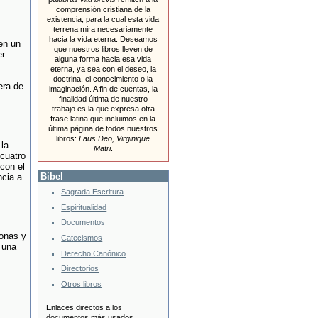
comprensión cristiana de la
existencia, para la cual esta vida
terrena mira necesariamente
hacia la vida eterna. Deseamos
en un
que nuestros libros lleven de
er
alguna forma hacia esa vida
eterna, ya sea con el deseo, la
doctrina, el conocimiento o la
era de
imaginación. A fin de cuentas, la
finalidad última de nuestro
trabajo es la que expresa otra
frase latina que incluimos en la
última página de todos nuestros
libros:
Laus Deo, Virginique
la
Matri
.
cuatro
con el
Bibel
ncia a
Sagrada Escritura
Espiritualidad
Documentos
onas y
Catecismos
 una
Derecho Canónico
Directorios
Otros libros
Enlaces directos a los
documentos más usados.