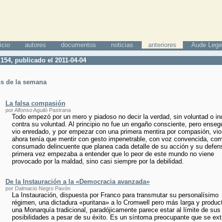
icio
autores
documentos
noticias
anteriores
Aude Lege
154, publicado el 2011-04-04
os de la semana
La falsa compasión
por Alfonso Aguiló Pastrana
Todo empezó por un mero y piadoso no decir la verdad, sin voluntad o in
contra su voluntad. Al principio no fue un engaño consciente, pero enseg
vio enredado, y por empezar con una primera mentira por compasión, vio
ahora tenía que mentir con gesto impenetrable, con voz convencida, co
consumado delincuente que planea cada detalle de su acción y su defen
primera vez empezaba a entender que lo peor de este mundo no viene
provocado por la maldad, sino casi siempre por la debilidad.
De la Instauración a la «Democracia avanzada»
por Dalmacio Negro Pavón
La Instauración, dispuesta por Franco para transmutar su personalísimo
régimen, una dictadura «puritana» a lo Cromwell pero más larga y product
una Monarquía tradicional, paradójicamente parece estar al límite de sus
posibilidades a pesar de su éxito. Es un síntoma preocupante que se ex