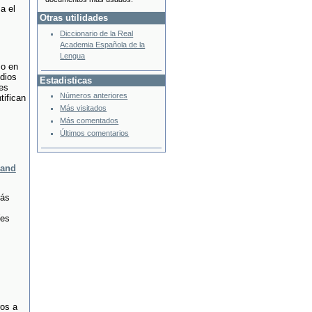
a el
Otras utilidades
Diccionario de la Real
Academia Española de la
Lengua
mo en
dios
Estadisticas
es
Números anteriores
ifican
Más visitados
Más comentados
Últimos comentarios
land
rás
s
Wes
ros a