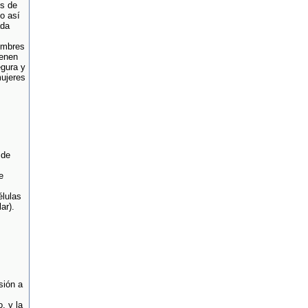
es de
o así
ada
ombres
ienen
egura y
ujeres
 de
e
élulas
ar).
sión a
, y la