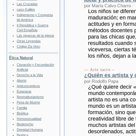
Las Cruzadas
por María Calvo Charro
caso Galileo
Los niños se difere
Indigenismo y Conquista
maduración; en man
de América
actitudes y en for
II República y Guerra
métodos docentes p
Civil Española
Las riquezas de la Iglesia
para las chicas que
Otras Leyendas
resultados cuando 
Código Da Vinci
viceversa, ciertas 
los niños, dejan a l
Ética Natural
Clonación y Fecundación
— Arte sacro –
Artificial
¿Quién es artista y 
Derecho a la Vida
Aborto
por Rodolfo Papa
¿Qué quiere decir «
Anticonceptivos
Eutanasia
mundo contemporáne
Neomaltusianismo
artista no es una co
Pena de Muerte
mundo es un artista,
Familia
formación, sino que 
Bioética
creatividad libre d
Homosexualidad
muchos artistas del
Bioderecho
Dignidad Humana
desordenados, acti
Bioética