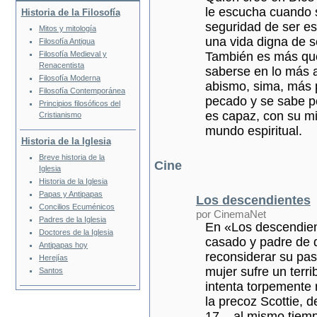
le escucha cuando se
Historia de la Filosofía
seguridad de ser esc
Mitos y mitología
una vida digna de s
Filosofía Antigua
También es más que
Filosofía Medieval y
Renacentista
saberse en lo más al
Filosofía Moderna
abismo, sima, más 
Filosofía Contemporánea
pecado y se sabe pe
Principios filosóficos del
es capaz, con su mis
Cristianismo
mundo espiritual.
Historia de la Iglesia
Breve historia de la
Cine
Iglesia
Historia de la Iglesia
Papas y Antipapas
Los descendientes
Concilios Ecuménicos
por CinemaNet
Padres de la Iglesia
En «Los descendien
Doctores de la Iglesia
casado y padre de d
Antipapas hoy
reconsiderar su pa
Herejías
mujer sufre un terri
Santos
intenta torpemente 
la precoz Scottie, d
17–, al mismo tiempo