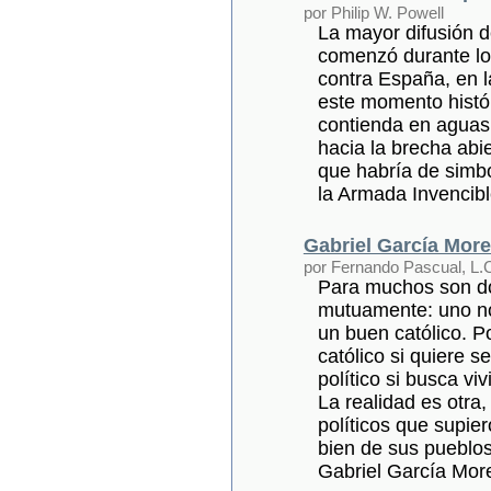
por Philip W. Powell
La mayor difusión d
comenzó durante los
contra España, en 
este momento histór
contienda en aguas
hacia la brecha abie
que habría de simbo
la Armada Invencibl
Gabriel García Moren
por Fernando Pascual, L.
Para muchos son d
mutuamente: uno no 
un buen católico. P
católico si quiere s
político si busca viv
La realidad es otra
políticos que supier
bien de sus pueblos
Gabriel García Mor