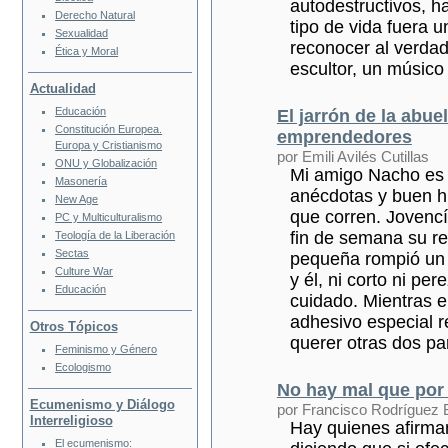
autodestructivos, h
Derecho Natural
tipo de vida fuera 
Sexualidad
reconocer al verdade
Ética y Moral
escultor, un músico
Actualidad
Educación
El jarrón de la abue
Constitución Europea.
emprendedores
Europa y Cristianismo
por Emili Avilés Cutillas
ONU y Globalización
Mi amigo Nacho es 
Masonería
anécdotas y buen h
New Age
que corren. Jovencí
PC y Multiculturalismo
fin de semana su ref
Teología de la Liberación
Sectas
pequeña rompió un d
Culture War
y él, ni corto ni pe
Educación
cuidado. Mientras e
adhesivo especial r
Otros Tópicos
querer otras dos pa
Feminismo y Género
Ecologismo
No hay mal que por
Ecumenismo y Diálogo
por Francisco Rodríguez 
Interreligioso
Hay quienes afirman 
El ecumenismo: