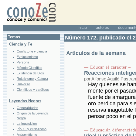
inicio
autores
document
Temas
Número 172, publicado el 
Ciencia y Fe
Conflicto fe y ciencia
Artículos de la semana
Evolucionismo
Persona
— Educar el carácter –
Método Científico
Reacciones intelige
Existencia de Dios
por Alfonso Aguiló Pastra
Relativismo y Cultura
Hay quienes se han
Universo
Científicos y católicos
mente por el pasado
fuente de amargura
Leyendas Negras
oro perdida para si
Generalidades
reserva inagotable f
Origen de la Leyenda
pensar poco en el p
Negra
La Inquisición
Pío XII y el Nazismo
— Educación diferenciad
Antisemitismo
Ideal y práctica de 