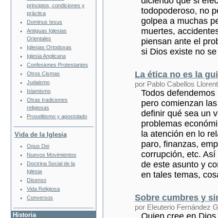
diciendo que si efe
principios, condiciones y
todopoderoso, no po
práctica
golpea a muchas p
Dominus Iesus
muertes, accidentes
Antiguas Iglesias
Orientales
piensan ante el pro
Iglesias Ortodoxas
si Dios existe no s
Iglesia Anglicana
Confesiones Protestantes
La ética no es la gu
Otros Cismas
Judaismo
por Pablo Cabellos Lloren
Todos defendemos un
Islamismo
Otras tradiciones
pero comienzan las
religiosas
definir qué sea un 
Proselitismo y apostolado
problemas económico
la atención en lo r
Vida de la Iglesia
paro, finanzas, emp
Opus Dei
corrupción, etc. Así
Nuevos Movimientos
de este asunto y co
Doctrina Social de la
Iglesia
en tales temas, cos
Disenso
Vida Religiosa
Sobre cumbres y s
Conversos
por Eleuterio Fernández
Historia
Quien cree en Dios 