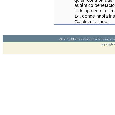
quien contaba que 
auténtico benefact
todo tipo en el últim
14, donde había ins
Católica Italiana».
About Us (Quienes somos)
|
Contacta con nos
copyright