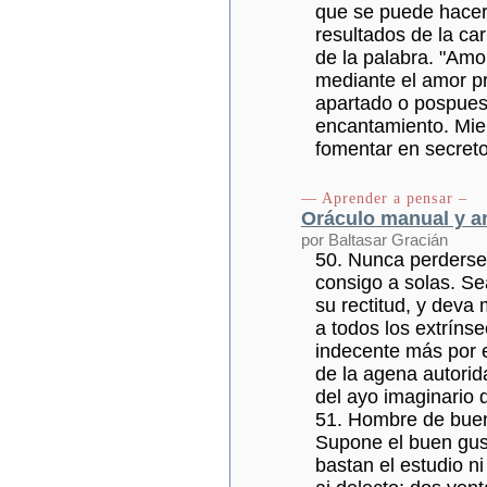
que se puede hacer
resultados de la ca
de la palabra. "Amo
mediante el amor p
apartado o pospuest
encantamiento. Mien
fomentar en secreto
— Aprender a pensar –
Oráculo manual y ar
por Baltasar Gracián
50. Nunca perderse 
consigo a solas. S
su rectitud, y deva
a todos los extríns
indecente más por e
de la agena autorid
del ayo imaginario
51. Hombre de buen
Supone el buen gust
bastan el estudio ni