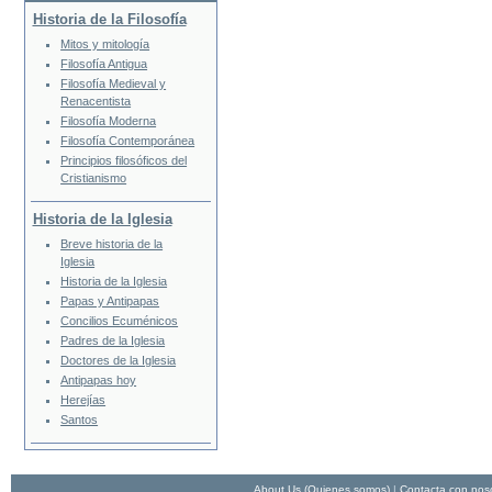
Historia de la Filosofía
Mitos y mitología
Filosofía Antigua
Filosofía Medieval y
Renacentista
Filosofía Moderna
Filosofía Contemporánea
Principios filosóficos del
Cristianismo
Historia de la Iglesia
Breve historia de la
Iglesia
Historia de la Iglesia
Papas y Antipapas
Concilios Ecuménicos
Padres de la Iglesia
Doctores de la Iglesia
Antipapas hoy
Herejías
Santos
About Us (Quienes somos)
|
Contacta con nos