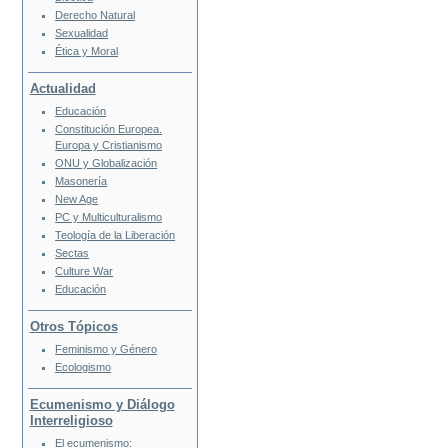
Derecho Natural
Sexualidad
Ética y Moral
Actualidad
Educación
Constitución Europea.
Europa y Cristianismo
ONU y Globalización
Masonería
New Age
PC y Multiculturalismo
Teología de la Liberación
Sectas
Culture War
Educación
Otros Tópicos
Feminismo y Género
Ecologismo
Ecumenismo y Diálogo
Interreligioso
El ecumenismo: