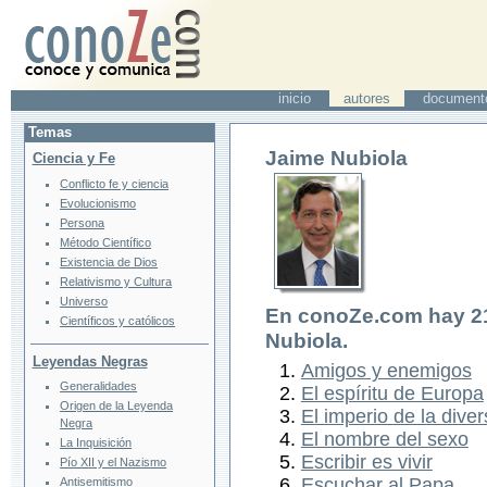
inicio
autores
document
Temas
Jaime Nubiola
Ciencia y Fe
Conflicto fe y ciencia
Evolucionismo
Persona
Método Científico
Existencia de Dios
Relativismo y Cultura
Universo
En conoZe.com hay
2
Científicos y católicos
Nubiola
.
Leyendas Negras
Amigos y enemigos
Generalidades
El espíritu de Europa
Origen de la Leyenda
El imperio de la diver
Negra
El nombre del sexo
La Inquisición
Escribir es vivir
Pío XII y el Nazismo
Escuchar al Papa
Antisemitismo