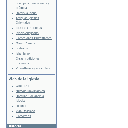
principios, condiciones y
práctica
Dominus Iesus
Antiguas Iglesias
Orientales
Iglesias Ortodoxas
Iglesia Anglicana
Confesiones Protestantes
Otros Cismas
Judaismo
Islamismo
Otras tradiciones
religiosas
Proselitismo y apostolado
Vida de la Iglesia
Opus Dei
Nuevos Movimientos
Doctrina Social de la
Iglesia
Disenso
Vida Religiosa
Conversos
Historia