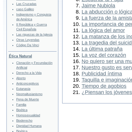
Las Cruzadas
Jaime Nubiola
caso Galileo
La abducción o lógica
Indigenismo y Conquista
La fuerza de la amist
de América
La importancia de pe
II República y Guerra
Civil Española
La lógica del amor
Las riquezas de la Iglesia
La matanza de los in
Otras Leyendas
La tragedia del suicid
Código Da Vinci
La última patraña
La voz del corazón
Ética Natural
No quiero ser una muj
Clonación y Fecundación
Nuestro gusto es serv
Artificial
Publicidad íntima
Derecho a la Vida
Aborto
Taquilla e imaginació
Anticonceptivos
Tiempo de agobios
Eutanasia
¿Piensan los jóvene
Neomaltusianismo
Pena de Muerte
Familia
Bioética
Homosexualidad
Bioderecho
Dignidad Humana
Bioética