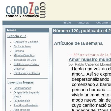
inicio
autores
document
Temas
Número 120, publicado el 
Ciencia y Fe
Conflicto fe y ciencia
Artículos de la semana
Evolucionismo
Persona
— 80º Aniversario de la 
Método Científico
Amar nuestro mun
Existencia de Dios
por Pablo Cabellos Lloren
Relativismo y Cultura
Había una vez un ch
Universo
Científicos y católicos
amor... Así se expr
despersonalizando s
Leyendas Negras
comenzado a barrunt
Generalidades
persona humana —q
Origen de la Leyenda
vivido un momento 
Negra
modo nuevo, sin de
La Inquisición
cuyo cariño nació co
Pío XII y el Nazismo
fundador del Opus 
Antisemitismo