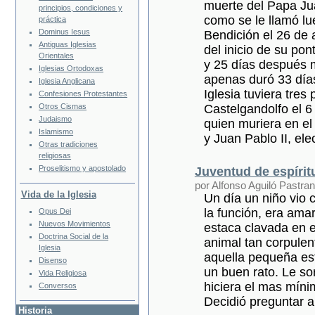
muerte del Papa Jua
principios, condiciones y
como se le llamó lu
práctica
Dominus Iesus
Bendición el 26 de 
Antiguas Iglesias
del inicio de su pon
Orientales
y 25 días después m
Iglesias Ortodoxas
apenas duró 33 días
Iglesia Anglicana
Iglesia tuviera tres
Confesiones Protestantes
Castelgandolfo el 6
Otros Cismas
Judaismo
quien muriera en el
Islamismo
y Juan Pablo II, ele
Otras tradiciones
religiosas
Proselitismo y apostolado
Juventud de espírit
por Alfonso Aguiló Pastra
Vida de la Iglesia
Un día un niño vio 
la función, era am
Opus Dei
Nuevos Movimientos
estaca clavada en e
Doctrina Social de la
animal tan corpulen
Iglesia
aquella pequeña es
Disenso
un buen rato. Le so
Vida Religiosa
hiciera el mas míni
Conversos
Decidió preguntar a
Historia