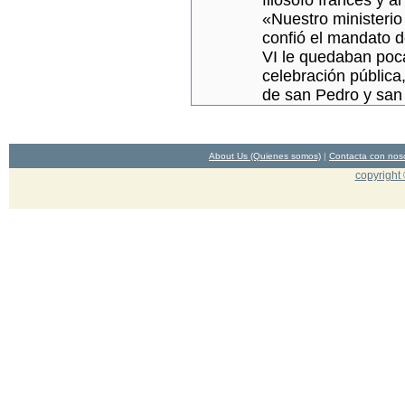
filósofo francés y a
«Nuestro ministerio
confió el mandato d
VI le quedaban poc
celebración pública
de san Pedro y san
About Us (Quienes somos)
|
Contacta con nos
copyright