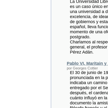
La Universidad Libr
es un caso único en
una universidad a d
excelencia, de idea
de gobiernos y est
español, lleva func
momento de una ofer
postgrado.
Charlamos al respec
general, el profeso
Pérez Adán.
Pablo VI, Maritain y
por Georges Cottier
El 30 de junio de 1
pronunciada en la p
indicaba un camino 
entregado por el Se
después, el cardena
cuánto influyó en l
documento la amista