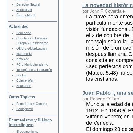
La novedad históri
Derecho Natural
Sexualidad
por John F. Coverdale
Ética y Moral
La clave para entend
particularmente sus
Actualidad
visión fundacional.
Educación
el 2 de octubre de 
Constitución Europea.
mensaje sobre la lla
Europa y Cristianismo
misión de promover e
ONU y Globalización
después llamaría O
Masonería
New Age
consistía en compr
PC y Multiculturalismo
«sed perfectos como
Teología de la Liberación
(Mateo. 5,48) no se
Sectas
los cristianos.
Culture War
Educación
Juan Pablo I, una 
Otros Tópicos
por Roberto O´Farril
Murió a la edad de 
Feminismo y Género
Ecologismo
1912. En 1958 el P
Vittorio Veneto; en
Ecumenismo y Diálogo
de Venecia.
Interreligioso
El domingo 28 de s
El ecumenismo: