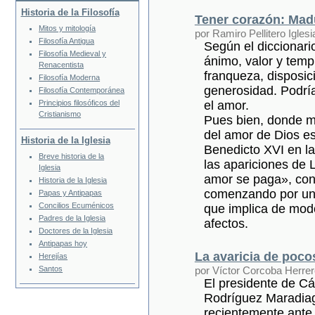
Historia de la Filosofía
Tener corazón: Madu
Mitos y mitología
por Ramiro Pellitero Iglesi
Filosofía Antigua
Según el diccionari
Filosofía Medieval y
ánimo, valor y tem
Renacentista
franqueza, disposic
Filosofía Moderna
generosidad. Podrí
Filosofía Contemporánea
el amor.
Principios filosóficos del
Cristianismo
Pues bien, donde má
del amor de Dios es
Historia de la Iglesia
Benedicto XVI en l
Breve historia de la
las apariciones de 
Iglesia
amor se paga», co
Historia de la Iglesia
comenzando por un
Papas y Antipapas
Concilios Ecuménicos
que implica de modo
Padres de la Iglesia
afectos.
Doctores de la Iglesia
Antipapas hoy
La avaricia de poco
Herejías
por Víctor Corcoba Herrer
Santos
El presidente de Cár
Rodríguez Maradiag
recientemente ante 