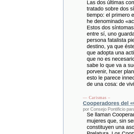
Las dos últimas con
tratado sobre dos 
tiempo: el primero e
he denominado «acti
Estos dos síntomas
entre sí, uno guarda
persona fatalista pi
destino, ya que és
que adopta una actit
que no es necesario
sabe lo que va a s
porvenir, hacer pla
esto le parece innec
de una cosa: de vivi
— Carismas –
Cooperadores del 
por Consejo Pontificio par
Se llaman Cooperad
mujeres que, sin ser
constituyen una aso
Prelatura. Los Coope