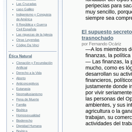
Las Cruzadas
peripecias para sac
caso Galileo
muy sencillo, porqu
Indigenismo y Conquista
siempre sea compre
de América
II República y Guerra
Civil Española
El supuesto secreto
Las riquezas de la Iglesia
trasnochado
Otras Leyendas
por Fernando Ocáriz
Código Da Vinci
—A los miembros de
finanzas, la política
Ética Natural
— Las finanzas, la p
Clonación y Fecundación
mucho, como es lógi
Artificial
Derecho a la Vida
desarrollan su acti
Aborto
financieros, polític
Anticonceptivos
justamente donde in
Eutanasia
por vivir seriamente
Neomaltusianismo
las personas del O
Pena de Muerte
ambientes, y sus in
Familia
Bioética
agricultura o la gan
Homosexualidad
trabajan, su comerc
Bioderecho
actividades del tra
Dignidad Humana
Bioética