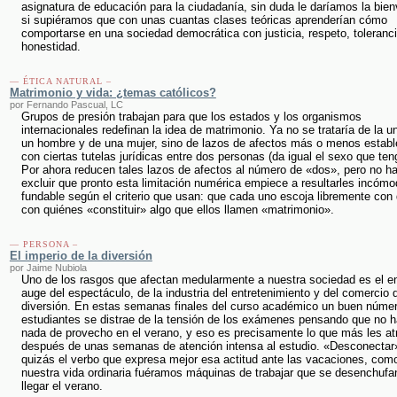
asignatura de educación para la ciudadanía, sin duda le daríamos la bie
si supiéramos que con unas cuantas clases teóricas aprenderían cómo
comportarse en una sociedad democrática con justicia, respeto, toleranc
honestidad.
— ÉTICA NATURAL –
Matrimonio y vida: ¿temas católicos?
por Fernando Pascual, LC
Grupos de presión trabajan para que los estados y los organismos
internacionales redefinan la idea de matrimonio. Ya no se trataría de la u
un hombre y de una mujer, sino de lazos de afectos más o menos establ
con ciertas tutelas jurídicas entre dos personas (da igual el sexo que ten
Por ahora reducen tales lazos de afectos al número de «dos», pero no h
excluir que pronto esta limitación numérica empiece a resultarles incómo
fundable según el criterio que usan: que cada uno escoja libremente con 
con quiénes «constituir» algo que ellos llamen «matrimonio».
— PERSONA –
El imperio de la diversión
por Jaime Nubiola
Uno de los rasgos que afectan medularmente a nuestra sociedad es el 
auge del espectáculo, de la industria del entretenimiento y del comercio d
diversión. En estas semanas finales del curso académico un buen núme
estudiantes se distrae de la tensión de los exámenes pensando que no h
nada de provecho en el verano, y eso es precisamente lo que más les at
después de unas semanas de atención intensa al estudio. «Desconectar
quizás el verbo que expresa mejor esa actitud ante las vacaciones, como
nuestra vida ordinaria fuéramos máquinas de trabajar que se desenchufan
llegar el verano.