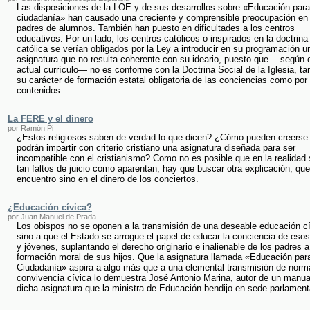
Las disposiciones de la LOE y de sus desarrollos sobre «Educación para
ciudadanía» han causado una creciente y comprensible preocupación en 
padres de alumnos. También han puesto en dificultades a los centros
educativos. Por un lado, los centros católicos o inspirados en la doctrina
católica se verían obligados por la Ley a introducir en su programación u
asignatura que no resulta coherente con su ideario, puesto que —según e
actual currículo— no es conforme con la Doctrina Social de la Iglesia, ta
su carácter de formación estatal obligatoria de las conciencias como por
contenidos.
La FERE y el dinero
por Ramón Pi
¿Estos religiosos saben de verdad lo que dicen? ¿Cómo pueden creerse
podrán impartir con criterio cristiano una asignatura diseñada para ser
incompatible con el cristianismo? Como no es posible que en la realidad
tan faltos de juicio como aparentan, hay que buscar otra explicación, qu
encuentro sino en el dinero de los conciertos.
¿Educación cívica?
por Juan Manuel de Prada
Los obispos no se oponen a la transmisión de una deseable educación cí
sino a que el Estado se arrogue el papel de educar la conciencia de esos
y jóvenes, suplantando el derecho originario e inalienable de los padres a
formación moral de sus hijos. Que la asignatura llamada «Educación para
Ciudadanía» aspira a algo más que a una elemental transmisión de norm
convivencia cívica lo demuestra José Antonio Marina, autor de un manua
dicha asignatura que la ministra de Educación bendijo en sede parlament