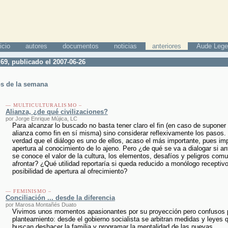
icio
autores
documentos
noticias
anteriores
Aude Lege
69, publicado el 2007-06-26
os de la semana
— MULTICULTURALISMO –
Alianza, ¿de qué civilizaciones?
por Jorge Enrique Mújica, LC
Para alcanzar lo buscado no basta tener claro el fin (en caso de suponer 
alianza como fin en sí misma) sino considerar reflexivamente los pasos.
verdad que el diálogo es uno de ellos, acaso el más importante, pues imp
apertura al conocimiento de lo ajeno. Pero ¿de qué se va a dialogar si an
se conoce el valor de la cultura, los elementos, desafíos y peligros com
afrontar? ¿Qué utilidad reportaría si queda reducido a monólogo receptivo
posibilidad de apertura al ofrecimiento?
— FEMINISMO –
Conciliación ... desde la diferencia
por Marosa Montañés Duato
Vivimos unos momentos apasionantes por su proyección pero confusos 
planteamiento: desde el gobierno socialista se arbitran medidas y leyes 
buscan deshacer la familia y programar la mentalidad de las nuevas