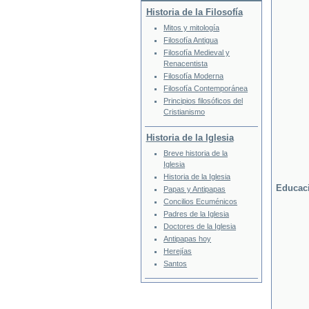
Historia de la Filosofía
Mitos y mitología
Filosofía Antigua
Filosofía Medieval y
Renacentista
Filosofía Moderna
Filosofía Contemporánea
Principios filosóficos del
Cristianismo
Historia de la Iglesia
Breve historia de la
Iglesia
Historia de la Iglesia
Educaci
Papas y Antipapas
Concilios Ecuménicos
Padres de la Iglesia
Doctores de la Iglesia
Antipapas hoy
Herejías
Santos