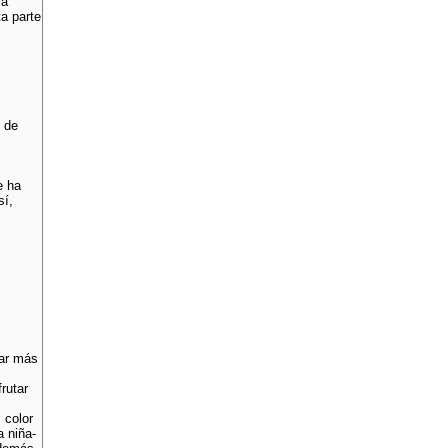
ra
ta parte
 de
e ha
sí,
tar más
rutar
 color
a niña-