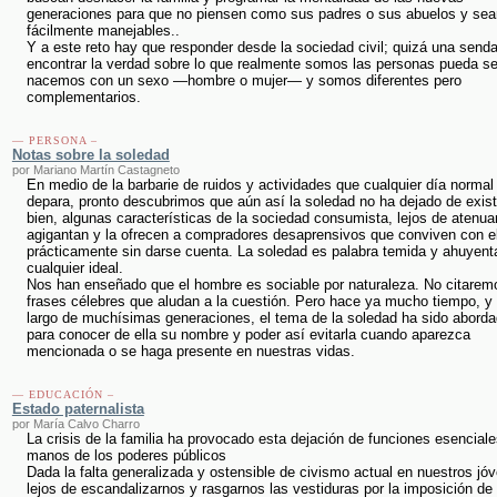
generaciones para que no piensen como sus padres o sus abuelos y sea
fácilmente manejables..
Y a este reto hay que responder desde la sociedad civil; quizá una send
encontrar la verdad sobre lo que realmente somos las personas pueda se
nacemos con un sexo —hombre o mujer— y somos diferentes pero
complementarios.
— PERSONA –
Notas sobre la soledad
por Mariano Martín Castagneto
En medio de la barbarie de ruidos y actividades que cualquier día normal
depara, pronto descubrimos que aún así la soledad no ha dejado de exist
bien, algunas características de la sociedad consumista, lejos de atenuar
agigantan y la ofrecen a compradores desaprensivos que conviven con el
prácticamente sin darse cuenta. La soledad es palabra temida y ahuyent
cualquier ideal.
Nos han enseñado que el hombre es sociable por naturaleza. No citarem
frases célebres que aludan a la cuestión. Pero hace ya mucho tiempo, y 
largo de muchísimas generaciones, el tema de la soledad ha sido aborda
para conocer de ella su nombre y poder así evitarla cuando aparezca
mencionada o se haga presente en nuestras vidas.
— EDUCACIÓN –
Estado paternalista
por María Calvo Charro
La crisis de la familia ha provocado esta dejación de funciones esencial
manos de los poderes públicos
Dada la falta generalizada y ostensible de civismo actual en nuestros jó
lejos de escandalizarnos y rasgarnos las vestiduras por la imposición de 