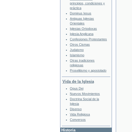
principios, condiciones y
práctica
Dominus Iesus
Antiguas Iglesias
Orientales
Iglesias Ortodoxas
Iglesia Anglicana
Confesiones Protestantes
Otros Cismas
Judaismo
Islamismo
Otras tradiciones
religiosas
Proselitismo y apostolado
Vida de la Iglesia
Opus Dei
Nuevos Movimientos
Doctrina Social de la
Iglesia
Disenso
Vida Religiosa
Conversos
Historia