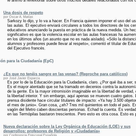
le animó a reflexionar sobre otros muchos detalles relacionados con los
Una dosis de respeto
por Oscar A. Matías
Sarkozy lo dijo, y lo va a hacer. En Francia quieren imponer el uso del u
las aulas. El ejecutivo enviará circulares a todos los directores de los ce
educativos anunciando la puesta en práctica de la nueva medida. Un he
significativo es que la violencia escolar en las aulas francesas ha aume
en los últimos años (un asunto que no es nada aislado). «Sólo la distanci
alumnos y profesores puede llevar al respeto», comentó el titular de Edu
del Ejecutivo francés.
ón para la Ciudadanía (EpC)
¿Es que no tenéis sangre en las venas? (Reproche para católicos)
por José Javier Esparza
Es por lo de la Educación para la Ciudadanía, claro. ¿Por qué iba a ser, 
Es el mayor atentado que se ha tramado en decenios contra la autonomí
de la gente. Es la mayor intromisión imaginable en la libertad de verdad,
la libertad interior. Y sin embargo, aquí apenas se mueven cuatro gatos. 
prensa disidente hace circular titulares de impacto: «Ya hay 3.500 objeto
el mes de junio». Gran cosa, ¿eh? Tres mil quinientos en todo el país. E
vagón del Metro caben doscientas personas. Echad la cuenta. Es verda
en las Termópilas bastaron trescientos. Pero esto es otra cosa. Esto es 
Nueva declaración sobre la Ley Orgánica de Educación (LOE) y sus
desarrollos: profesores de Religión y «Ciudadanía»
por Conferencia Episcopal Española