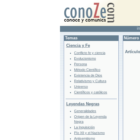
in
Temas
Número 
Ciencia y Fe
Artícul
Conflicto fe y ciencia
Evolucionismo
Persona
Método Científico
Existencia de Dios
Relativismo y Cultura
Universo
Científicos y católicos
Leyendas Negras
Generalidades
Origen de la Leyenda
Negra
La Inquisición
Pío XII y el Nazismo
Antisemitismo