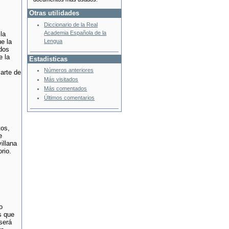
Otras utilidades
Diccionario de la Real
Academia Española de la
la
Lengua
e la
odos
e la
Estadisticas
Números anteriores
 arte de
Más visitados
Más comentados
Últimos comentarios
tos,
e
illana
rio.
o
s que
 será