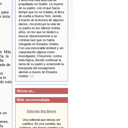
y lleva una vida aburrida de
n
prejubilado en Dublín. La muerte
de su padre, con el que hacía
a para
tiempo que no se trataba, le lleva
r ésta:
de vuelta a Nueva York, donde,
a través de la lectura de algunos
diarios, reconstruye la vida de
su padre en los últimos treinta
años, en los que se dedicó a
buscar obsesivamente a un
criminal nazi que se había
refugiado en Estados Unidos.
Con una inexorable lentitud y sin
ir. Más
capacitación alguna como
la, la
investigador, Cheyenne, contra
la
toda lógica, decide continuar la
tarea de su padre y emprende la
ada de
búsqueda del nonagenario
alemán a través de Estados
os
Unidos.
[+]
a lo
do solo
Ahora en...
Web recomendada
Editorial Vita Brevis
es en
Una editorial que desea ser
venes,
católica. En ese sentido, las
la
palabras
vita brevis
remiten a la