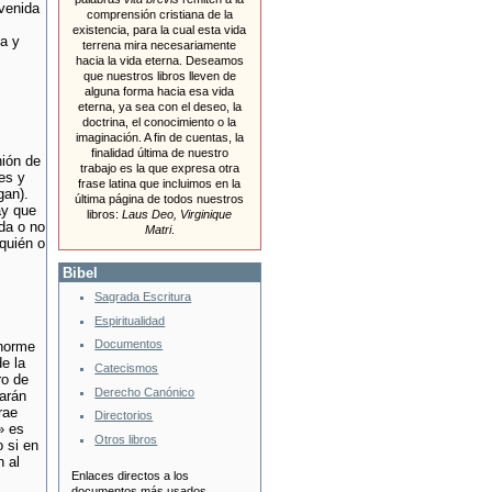
nvenida
comprensión cristiana de la
existencia, para la cual esta vida
ia y
terrena mira necesariamente
hacia la vida eterna. Deseamos
que nuestros libros lleven de
alguna forma hacia esa vida
eterna, ya sea con el deseo, la
doctrina, el conocimiento o la
imaginación. A fin de cuentas, la
finalidad última de nuestro
nión de
trabajo es la que expresa otra
es y
frase latina que incluimos en la
gan).
última página de todos nuestros
ay que
libros:
Laus Deo, Virginique
da o no
Matri
.
quién o
Bibel
Sagrada Escritura
Espiritualidad
Documentos
enorme
e la
Catecismos
ro de
Derecho Canónico
arán
rae
Directorios
» es
Otros libros
 si en
 al
Enlaces directos a los
documentos más usados.