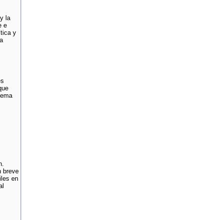
y la
e e
tica y
a
es
que
stema
n.
n breve
iles en
al