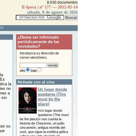
8.630 documentos
II época | nº 177 — 2012-05-14
sábado, 8 de agosto de 2026
re
¿Desea ser informado
periódicamente de las
novedades?
Introduzca su dirección de
correo electrónico.
alta
baja
la
 Es
Atrévete con el cine
lica la
tes no
Un lugar donde
unes a
quedarse (This
 sin
must be the
place)
«Un lugar donde
quedarse (This must
be the place)» nos cuenta la
historia de Cheyenne, un judío
por su
cincuentón, antigua estrella del
que
rock, que sigue la estética gótica