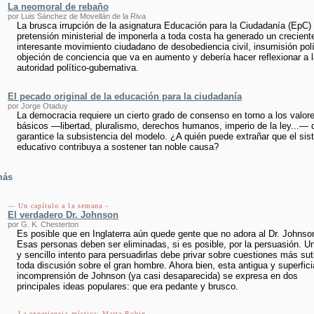
La neomoral de rebaño
por Luis Sánchez de Movellán de la Riva
La brusca irrupción de la asignatura Educación para la Ciudadanía (EpC) 
pretensión ministerial de imponerla a toda costa ha generado un crecient
interesante movimiento ciudadano de desobediencia civil, insumisión polí
objeción de conciencia que va en aumento y debería hacer reflexionar a l
autoridad político-gubernativa.
El pecado original de la educación para la ciudadanía
por Jorge Otaduy
La democracia requiere un cierto grado de consenso en torno a los valor
básicos —libertad, pluralismo, derechos humanos, imperio de la ley...— 
garantice la subsistencia del modelo. ¿A quién puede extrañar que el si
educativo contribuya a sostener tan noble causa?
más
— Un capítulo a la semana –
El verdadero Dr. Johnson
por G. K. Chesterton
Es posible que en Inglaterra aún quede gente que no adora al Dr. Johnso
Esas personas deben ser eliminadas, si es posible, por la persuasión. U
y sencillo intento para persuadirlas debe privar sobre cuestiones más sut
toda discusión sobre el gran hombre. Ahora bien, esta antigua y superfici
incomprensión de Johnson (ya casi desaparecida) se expresa en dos
principales ideas populares: que era pedante y brusco.
— La experiencia mística: Marta Robin –