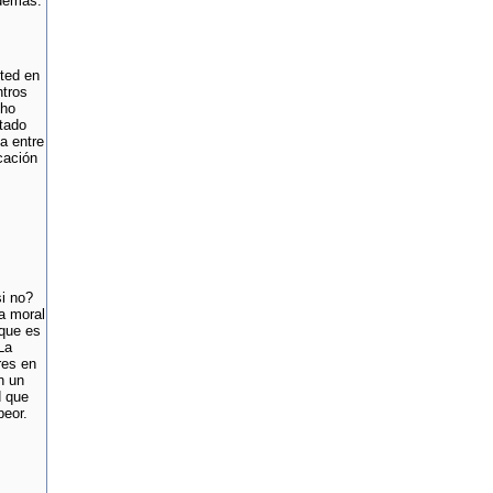
 demás.
sted en
ntros
cho
ntado
a entre
cación
si no?
a moral
 que es
La
res en
n un
d que
peor.