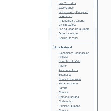
Las Cruzadas
caso Galileo
Indigenismo y Conquista
de América
II República y Guerra
Civil Española
Las riquezas de la Iglesia
Otras Leyendas
Código Da Vinci
Ética Natural
Clonación y Fecundación
Artificial
Derecho a la Vida
Aborto
Anticonceptivos
Eutanasia
Neomaltusianismo
Pena de Muerte
Familia
Bioética
Homosexualidad
Bioderecho
Dignidad Humana
Bioética