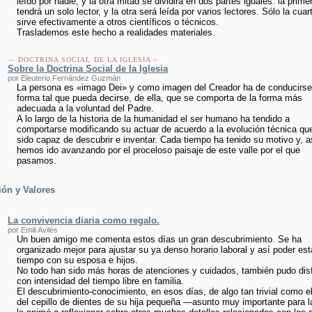
leído por nadie, y la otra mitad se dividirá en dos partes iguales: la prime
tendrá un solo lector, y la otra será leída por varios lectores. Sólo la cuar
sirve efectivamente a otros científicos o técnicos.
Traslademos este hecho a realidades materiales.
— DOCTRINA SOCIAL DE LA IGLESIA –
Sobre la Doctrina Social de la Iglesia
por Eleuterio Fernández Guzmán
La persona es «imago Dei» y como imagen del Creador ha de conducirse
forma tal que pueda decirse, de ella, que se comporta de la forma más
adecuada a la voluntad del Padre.
A lo largo de la historia de la humanidad el ser humano ha tendido a
comportarse modificando su actuar de acuerdo a la evolución técnica qu
sido capaz de descubrir e inventar. Cada tiempo ha tenido su motivo y, a
hemos ido avanzando por el proceloso paisaje de este valle por el que
pasamos.
ón y Valores
La convivencia diaria como regalo.
por Emili Avilés
Un buen amigo me comenta estos días un gran descubrimiento. Se ha
organizado mejor para ajustar su ya denso horario laboral y así poder es
tiempo con su esposa e hijos.
No todo han sido más horas de atenciones y cuidados, también pudo disf
con intensidad del tiempo libre en familia.
El descubrimiento-conocimiento, en esos días, de algo tan trivial como el
del cepillo de dientes de su hija pequeña —asunto muy importante para l