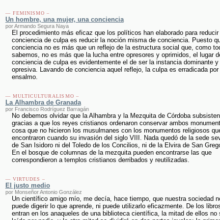
— FEMINISMO –
Un hombre, una mujer, una conciencia
por Armando Segura Naya
El procedimiento más eficaz que los políticos han elaborado para reducir 
conciencia de culpa es reducir la noción misma de conciencia. Puesto qu
conciencia no es más que un reflejo de la estructura social que, como t
sabemos, no es más que la lucha entre opresores y oprimidos, el lugar d
conciencia de culpa es evidentemente el de ser la instancia dominante y
opresiva. Lavando de conciencia aquel reflejo, la culpa es erradicada por
ensalmo.
— MULTICULTURALISMO –
La Alhambra de Granada
por Francisco Rodríguez Barragán
No debemos olvidar que la Alhambra y la Mezquita de Córdoba subsisten
gracias a que los reyes cristianos ordenaron conservar ambos monumen
cosa que no hicieron los musulmanes con los monumentos religiosos qu
encontraron cuando su invasión del siglo VIII. Nada quedó de la sede sev
de San Isidoro ni del Toledo de los Concilios, ni de la Elvira de San Grego
En el bosque de columnas de la mezquita pueden encontrarse las que
correspondieron a templos cristianos derribados y reutilizadas.
— VIRTUDES –
El justo medio
por Monseñor Antonio González
Un científico amigo mío, me decía, hace tiempo, que nuestra sociedad n
puede digerir lo que aprende, ni puede utilizarlo eficazmente. De los libro
entran en los anaqueles de una biblioteca científica, la mitad de ellos no