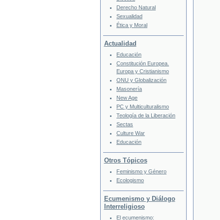
Derecho Natural
Sexualidad
Ética y Moral
Actualidad
Educación
Constitución Europea.
Europa y Cristianismo
ONU y Globalización
Masonería
New Age
PC y Multiculturalismo
Teología de la Liberación
Sectas
Culture War
Educación
Otros Tópicos
Feminismo y Género
Ecologismo
Ecumenismo y Diálogo
Interreligioso
El ecumenismo: