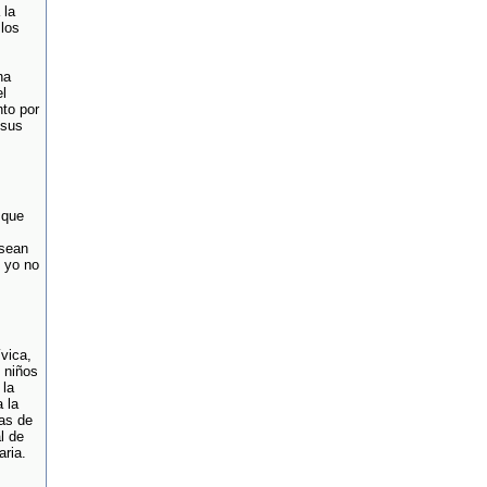
 la
los
na
l
nto por
 sus
 que
 sean
e yo no
vica,
 niños
 la
 la
as de
l de
aria.