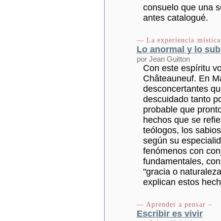
consuelo que una se
antes catalogué.
— La experiencia mística
Lo anormal y lo su
por Jean Guitton
Con este espíritu v
Châteauneuf. En Ma
desconcertantes qu
descuidado tanto po
probable que pronto
hechos que se refie
teólogos, los sabio
según su especialid
fenómenos con conj
fundamentales, con 
"gracia o naturalez
explican estos hech
— Aprender a pensar –
Escribir es vivir