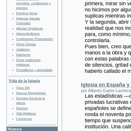
primera, mirar sin 
principios, condiciones y
práctica
no hicimos por algun
Dominus Iesus
suplicas mientras i
Antiguas Iglesias
Y la segunda, abrir 
Orientales
realidad que nos i
Iglesias Ortodoxas
para, como mínimo,
Iglesia Anglicana
Confesiones Protestantes
controlarla.
Otros Cismas
Pues bien, creo que
Judaismo
manos a la obra y 
Islamismo
con estas palabras 
Otras tradiciones
de silencios, gritad
religiosas
haberlo callado el 
Proselitismo y apostolado
Vida de la Iglesia
Iglesia en España y
Opus Dei
por Alberto Gatón Lasher
Nuevos Movimientos
Las estadísticas —d
Doctrina Social de la
privadas lucrativas
Iglesia
españoles se define
Disenso
ronda el noventa po
Vida Religiosa
Conversos
tiempo que suspend
institución. Una ca
Historia