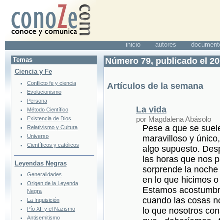
inicio
autores
document
Temas
Número 79, publicado el 20
Ciencia y Fe
Conflicto fe y ciencia
Artículos de la semana
Evolucionismo
Persona
La vida
Método Científico
por Magdalena Abásolo
Existencia de Dios
Pese a que se suele
Relativismo y Cultura
Universo
maravilloso y único
Científicos y católicos
algo supuesto. Desp
las horas que nos p
Leyendas Negras
sorprende la noche
Generalidades
en lo que hicimos o
Origen de la Leyenda
Estamos acostumbra
Negra
cuando las cosas no
La Inquisición
Pío XII y el Nazismo
lo que nosotros co
Antisemitismo