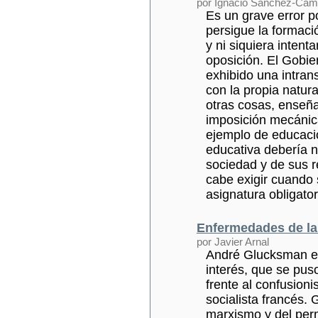
por Ignacio Sánchez-Cám
Es un grave error p
persigue la formaci
y ni siquiera intenta
oposición. El Gobie
exhibido una intran
con la propia natur
otras cosas, enseña
imposición mecánic
ejemplo de educació
educativa debería n
sociedad y de sus r
cabe exigir cuando 
asignatura obligato
Enfermedades de la
por Javier Arnal
André Glucksman es
interés, que se puso
frente al confusion
socialista francés.
marxismo y del perm