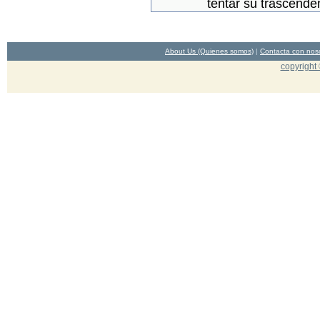
tentar su trascende
About Us (Quienes somos)
|
Contacta con nos
copyright