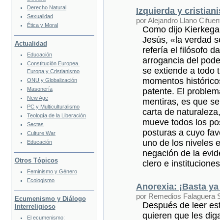
Derecho Natural
Izquierda y cristian
Sexualidad
por Alejandro Llano Cifuen
Ética y Moral
Como dijo Kierkega
Jesús, «la verdad 
Actualidad
refería el filósofo
Educación
arrogancia del poder
Constitución Europea.
se extiende a todo 
Europa y Cristianismo
momentos histórico
ONU y Globalización
Masonería
patente. El proble
New Age
mentiras, es que se 
PC y Multiculturalismo
carta de naturaleza,
Teología de la Liberación
mueve todos los posi
Sectas
posturas a cuyo fav
Culture War
uno de los niveles e
Educación
negación de la evide
Otros Tópicos
clero e institucion
Feminismo y Género
Ecologismo
Anorexia: ¡Basta ya 
por Remedios Falaguera S
Ecumenismo y Diálogo
Después de leer es
Interreligioso
quieren que les di
El ecumenismo: