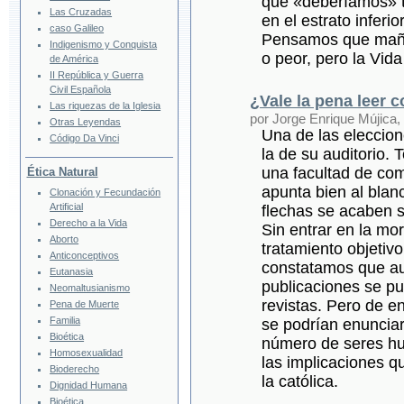
que «deberíamos» t
Las Cruzadas
en el estrato inferi
caso Galileo
Pensamos que maña
Indigenismo y Conquista
o peor, pero la Vid
de América
II República y Guerra
Civil Española
¿Vale la pena leer 
Las riquezas de la Iglesia
por Jorge Enrique Mújica,
Otras Leyendas
Una de las eleccion
Código Da Vinci
la de su auditorio.
una facultad de com
Ética Natural
apunta bien al blanc
Clonación y Fecundación
Artificial
flechas se acaben s
Derecho a la Vida
Sin entrar en la mor
Aborto
tratamiento objetivo
Anticonceptivos
constatamos que aud
Eutanasia
publicaciones se pu
Neomaltusianismo
revistas. Pero de en
Pena de Muerte
Familia
se podrían enunciar
Bioética
número de seres hu
Homosexualidad
las implicaciones qu
Bioderecho
la católica.
Dignidad Humana
Bioética