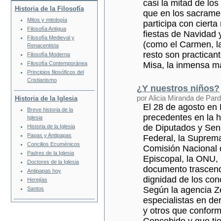
casi la mitad de los
Historia de la Filosofía
que en los sacramen
Mitos y mitología
participa con ciert
Filosofía Antigua
fiestas de Navidad
Filosofía Medieval y
(como el Carmen, la
Renacentista
resto son practican
Filosofía Moderna
Misa, la inmensa ma
Filosofía Contemporánea
Principios filosóficos del
Cristianismo
¿Y nuestros niños?
por Alicia Miranda de Par
Historia de la Iglesia
El 28 de agosto en 
Breve historia de la
precedentes en la h
Iglesia
de Diputados y Sen
Historia de la Iglesia
Papas y Antipapas
Federal, la Suprema
Concilios Ecuménicos
Comisión Nacional 
Padres de la Iglesia
Episcopal, la ONU, 
Doctores de la Iglesia
documento trascende
Antipapas hoy
dignidad de los con
Herejías
Según la agencia Ze
Santos
especialistas en de
y otros que conform