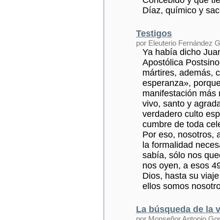
Concebido y que ti
Díaz, químico y sac
Testigos
por Eleuterio Fernández
Ya había dicho Jua
Apostólica Postsino
mártires, además, c
esperanza», porque 
manifestación más r
vivo, santo y agrada
verdadero culto espi
cumbre de toda cele
Por eso, nosotros, 
la formalidad neces
sabía, sólo nos que
nos oyen, a esos 498
Dios, hasta su viaje
ellos somos nosotro
La búsqueda de la 
por Monseñor Antonio Go