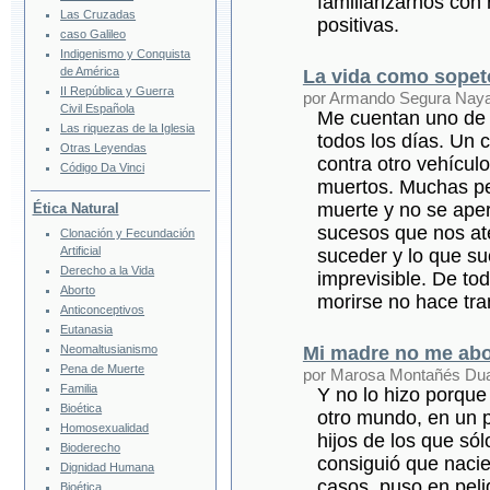
familiarizarnos co
Las Cruzadas
positivas.
caso Galileo
Indigenismo y Conquista
de América
La vida como sopet
II República y Guerra
por Armando Segura Nay
Civil Española
Me cuentan uno de 
Las riquezas de la Iglesia
todos los días. Un 
Otras Leyendas
contra otro vehícul
Código Da Vinci
muertos. Muchas pe
muerte y no se aper
Ética Natural
sucesos que nos at
Clonación y Fecundación
Artificial
suceder y lo que s
Derecho a la Vida
imprevisible. De to
Aborto
morirse no hace tr
Anticonceptivos
Eutanasia
Neomaltusianismo
Mi madre no me abor
Pena de Muerte
por Marosa Montañés Du
Familia
Y no lo hizo porque
Bioética
otro mundo, en un 
Homosexualidad
hijos de los que sól
Bioderecho
consiguió que nacier
Dignidad Humana
casos, puso en peli
Bioética