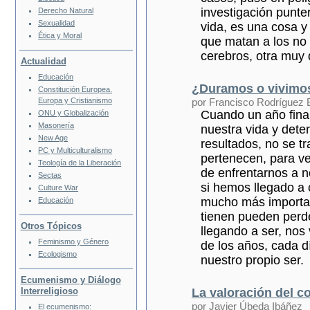
investigación punte
Derecho Natural
Sexualidad
vida, es una cosa y 
Ética y Moral
que matan a los no 
cerebros, otra muy d
Actualidad
Educación
¿Duramos o vivimo
Constitución Europea.
Europa y Cristianismo
por Francisco Rodríguez 
Cuando un año final
ONU y Globalización
Masonería
nuestra vida y dete
New Age
resultados, no se t
PC y Multiculturalismo
pertenecen, para ve
Teología de la Liberación
de enfrentarnos a n
Sectas
si hemos llegado a 
Culture War
mucho más importan
Educación
tienen pueden perd
Otros Tópicos
llegando a ser, nos 
Feminismo y Género
de los años, cada d
Ecologismo
nuestro propio ser.
Ecumenismo y Diálogo
Interreligioso
La valoración del 
por Javier Úbeda Ibáñez
El ecumenismo: