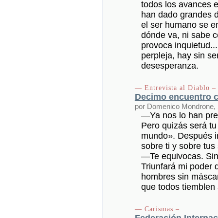
todos los avances 
han dado grandes de
el ser humano se en
dónde va, ni sabe c
provoca inquietud..
perpleja, hay sin se
desesperanza.
— Entrevista al Diablo –
Decimo encuentro c
por Domenico Mondrone,
—Ya nos lo han pre
Pero quizás será tu
mundo». Después in
sobre ti y sobre tu
—Te equivocas. Si
Triunfará mi poder 
hombres sin máscar
que todos tiemblen 
— Carismas –
Federación Interna