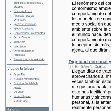
El fenómeno del co
principios, condiciones y
práctica
conformismo ambient
Dominus Iesus
comportamiento del
Antiguas Iglesias
los modelos de con
Orientales
medio social en que 
Iglesias Ortodoxas
ambiente sobre la 
Iglesia Anglicana
Confesiones Protestantes
el mundo hace, dete
Otros Cismas
comportamiento may
Judaismo
lo aceptan sin más, 
Islamismo
ajena, al que dirán
Otras tradiciones
religiosas
Proselitismo y apostolado
Dignidad personal 
por Emili Avilés Cutillas
Vida de la Iglesia
Llegan días de tra
Opus Dei
aprovecharlos al m
Nuevos Movimientos
veces también esta
Doctrina Social de la
me gustaría hablar 
Iglesia
esto nos facilitará
Disenso
Vida Religiosa
humanas y sinceras
Conversos
personal, si la en
realmente personas 
Historia