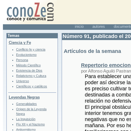
inicio
autores
document
Temas
Número 91, publicado el 20
Ciencia y Fe
Conflicto fe y ciencia
Artículos de la semana
Evolucionismo
Persona
Repertorio emocion
Método Científico
por Alfonso Aguiló Pastra
Existencia de Dios
Para establecer una
Relativismo y Cultura
Universo
poder así decirse la
Científicos y católicos
es preciso cultivar
destinadas a combat
Leyendas Negras
relación no defensi
Generalidades
El principal obstác
Origen de la Leyenda
interior tenemos g
Negra
negativas que no es
La Inquisición
Pío XII y el Nazismo
mañana. Por eso h
Antisemitismo