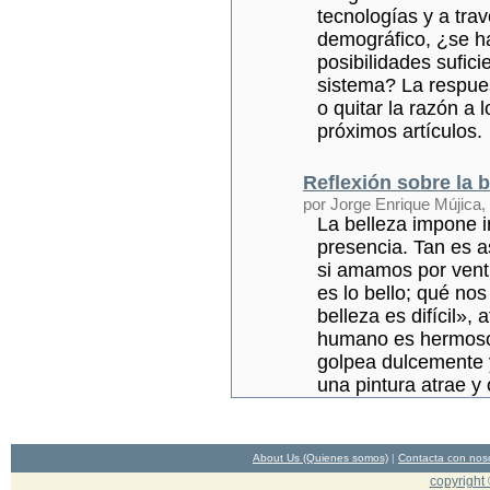
tecnologías y a tra
demográfico, ¿se ha
posibilidades sufici
sistema? La respues
o quitar la razón a
próximos artículos.
Reflexión sobre la b
por Jorge Enrique Mújica,
La belleza impone 
presencia. Tan es a
si amamos por ventu
es lo bello; qué nos
belleza es difícil»,
humano es hermoso y
golpea dulcemente y
una pintura atrae y
About Us (Quienes somos)
|
Contacta con nos
copyright