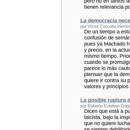
pero no en tantos 
tienen relevancia pol
La democracia neces
por Víctor Corcoba Herrer
De un tiempo a esta
confusión de semánt
pues ya Machado ha
y precio, en la actu
mismo tiempo. Prior
cuando se promulgu
parece lo más cauto
piensan que la demo
quiere ir contra su 
valores y principio
La posible ruptura 
por Roberto Esteban Duq
Dicen que está a pu
laicista, bajo la in
que no quiere luch
se sienten debilita