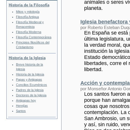
animales o seres v
Historia de la Filosofía
planeta.
Mitos y mitología
Filosofía Antigua
Iglesia benefactora
Filosofía Medieval y
por Roberto Esteban Duq
Renacentista
En España se está 
Filosofía Moderna
Filosofía Contemporánea
última legislatura, 
Principios filosóficos del
la verdad moral, q
Cristianismo
institución la Iglesi
Estado democrático 
Historia de la Iglesia
libertades, corre el
Breve historia de la
libertad.
Iglesia
Historia de la Iglesia
Papas y Antipapas
Acción y contempla
Concilios Ecuménicos
por Monseñor Antonio Go
Padres de la Iglesia
Los santos fueron a
Doctores de la Iglesia
porque han amalga
Antipapas hoy
cosas que nosotros 
Herejías
Santos
contemplación. La 
San Ambrosio, un s
y así, sin ruido, v