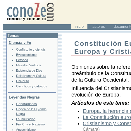
inicio
autores
document
Temas
Constitución E
Ciencia y Fe
Conflicto fe y ciencia
Europa y Crist
Evolucionismo
Persona
Método Científico
Opiniones sobre la refere
Existencia de Dios
preámbulo de la Constituc
Relativismo y Cultura
de la Cultura Occidental.
Universo
Científicos y católicos
Influencia del Cristianism
evolución de Europa.
Leyendas Negras
Artículos de este tema:
Generalidades
Origen de la Leyenda
Europa, la herencia
Negra
La Constitución eur
La Inquisición
Cristianismo y Cons
Pío XII y el Nazismo
Cámara)
Antisemitismo