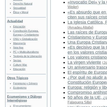
«Invocatio Dei» y la
Derecho Natural
Weiler)
Sexualidad
«Es absurdo que en 
Ética y Moral
citen sus raíces cris
Actualidad
La Iglesia Católica,
Educación
(Amadeu Altafaj)
Constitución Europea.
Las raíces de Europ
Europa y Cristianismo
Cristianismo y Euro
ONU y Globalización
Una Europa Cristian
Masonería
«Es decisivo que la
New Age
en los valores cristi
PC y Multiculturalismo
Teología de la Liberación
Los valores cristian
Sectas
La virgen viviente
(J
Culture War
Un aniversario trasc
Educación
El espíritu de Europ
¿Por qué no aludir a 
Otros Tópicos
Constitución Europ
Feminismo y Género
Europa: religión y li
Ecologismo
Compromiso antihist
Ecumenismo y Diálogo
50 años de la UE, ¿
Interreligioso
Falaguera Silla)
El ecumenismo: