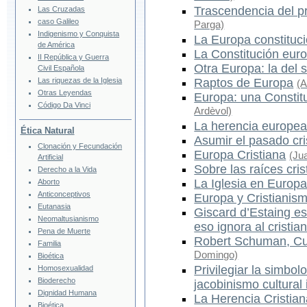
Trascendencia del p
Las Cruzadas
caso Galileo
Parga)
Indigenismo y Conquista
La Europa constituci
de América
La Constitución eur
II República y Guerra
Otra Europa: la del s
Civil Española
Las riquezas de la Iglesia
Raptos de Europa
(A
Otras Leyendas
Europa: una Constitu
Código Da Vinci
Ardèvol)
La herencia europe
Ética Natural
Asumir el pasado cri
Clonación y Fecundación
Europa Cristiana
(Ju
Artificial
Sobre las raíces cri
Derecho a la Vida
La Iglesia en Europ
Aborto
Anticonceptivos
Europa y Cristianis
Eutanasia
Giscard d’Estaing es
Neomaltusianismo
eso ignora al cristia
Pena de Muerte
Robert Schuman, C
Familia
Domingo)
Bioética
Privilegiar la simbol
Homosexualidad
Bioderecho
jacobinismo cultural
Dignidad Humana
La Herencia Cristia
Bioética