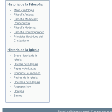
Historia de la Filosofía
Mitos y mitología
Filosofía Antigua
Filosofía Medieval y
Renacentista
Filosofía Moderna
Filosofía Contemporánea
Principios filosóficos del
Cristianismo
Historia de la Iglesia
Breve historia de la
Iglesia
Historia de la Iglesia
Papas y Antipapas
Concilios Ecuménicos
Padres de la Iglesia
Doctores de la Iglesia
Antipapas hoy
Herejías
Santos
About Us (Quienes somos)
|
Contacta con nos