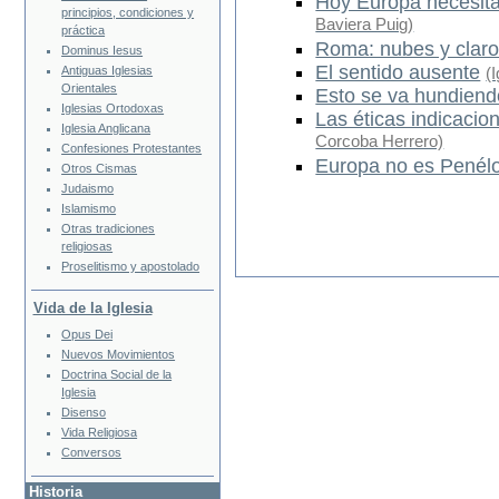
Hoy Europa necesita
principios, condiciones y
Baviera Puig)
práctica
Roma: nubes y clar
Dominus Iesus
El sentido ausente
(
Antiguas Iglesias
Orientales
Esto se va hundiend
Iglesias Ortodoxas
Las éticas indicacio
Iglesia Anglicana
Corcoba Herrero)
Confesiones Protestantes
Europa no es Penél
Otros Cismas
Judaismo
Islamismo
Otras tradiciones
religiosas
Proselitismo y apostolado
Vida de la Iglesia
Opus Dei
Nuevos Movimientos
Doctrina Social de la
Iglesia
Disenso
Vida Religiosa
Conversos
Historia