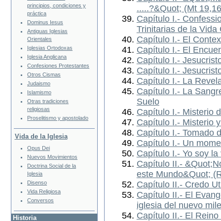
principios, condiciones y
.....?&Quot; (Mt 19,16
práctica
Capítulo I.- Confessio
Dominus Iesus
Trinitarias de la Vid
Antiguas Iglesias
Capítulo I.- El Conte
Orientales
Capítulo I.- El Encue
Iglesias Ortodoxas
Iglesia Anglicana
Capítulo I.- Jesucris
Confesiones Protestantes
Capítulo I.- Jesucris
Otros Cismas
Capítulo I.- La Revel
Judaismo
Capítulo I.- La Sang
Islamismo
Suelo
Otras tradiciones
religiosas
Capítulo I.- Misterio 
Proselitismo y apostolado
Capítulo I.- Misterio 
Capítulo I.- Tomado 
Vida de la Iglesia
Capítulo I.- Un momen
Opus Dei
Capítulo I.- Yo soy la
Nuevos Movimientos
Capítulo II.- &Quot;
Doctrina Social de la
este Mundo&Quot; (
Iglesia
Disenso
Capítulo II.- Credo U
Vida Religiosa
Capítulo II.- El Evan
Conversos
iglesia del nuevo mil
Capítulo II.- El Reino
Historia