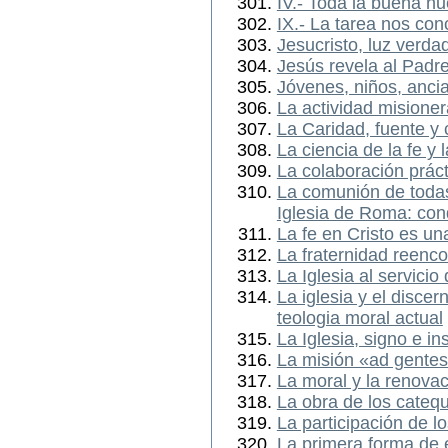
IV.- Toda la buena nu
IX.- La tarea nos con
Jesucristo, luz verd
Jesús revela al Padr
Jóvenes, niños, anci
La actividad misione
La Caridad, fuente y c
La ciencia de la fe y 
La colaboración práct
La comunión de todas 
Iglesia de Roma: con
La fe en Cristo es un
La fraternidad reenc
La Iglesia al servicio
La iglesia y el disce
teologia moral actual
La Iglesia, signo e i
La misión «ad gentes
La moral y la renovaci
La obra de los catequ
La participación de los
La primera forma de 