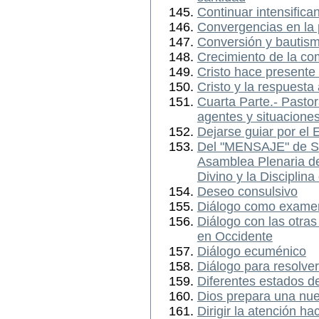
Continuar intensifica
Convergencias en la p
Conversión y bautis
Crecimiento de la c
Cristo hace presente
Cristo y la respuesta
Cuarta Parte.- Pastora
agentes y situacione
Dejarse guiar por el E
Del "MENSAJE" de Su
Asamblea Plenaria de
Divino y la Disciplin
Deseo consulsivo
Diálogo como examen
Diálogo con las otras
en Occidente
Diálogo ecuménico
Diálogo para resolver
Diferentes estados de 
Dios prepara una nue
Dirigir la atención ha