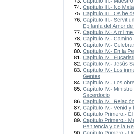
Capítulo III.- Maestr
Capítulo III.- No Mat
Capítulo III.- Os he d
Capítulo III.- Servit
Epifanía del Amor de
Capítulo IV.- A mi me 
Capítulo IV.- Camino
Capítulo IV.- Celebra
Capítulo IV.- En la Pe
Capítulo IV.- Eucaris
Capítulo IV.- Jesús 
Capítulo IV.- Los inm
Gentes
Capítulo IV.- Los obr
Capítulo IV.- Ministr
Sacerdocio
Capítulo IV.- Relació
Capítulo IV.- Venid y 
Capítulo Primero.- El
Capítulo Primero.- M
Penitencia y de la Re
Capítulo Primero.- U