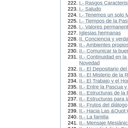
I.- Rasgos Caracteri
I.- Saludo
I.- Tenemos un solo 
I.- Tiempos de la Pas
I.- Valores permanen
Iglesias hermanas
II. Conciencia y verd
II.- Ambientes propio
II.- Comunicar la bu
II.- Continuidad en la
Novedad
II.- El Depositario de
II.- El Misterio de la
II.- El Trabajo y el H
II.- Entre la Pascua 
II.- Estructuras de la
II.- Estructuras para 
II.- Frutos del diálogo
II.- Hacia Las &Quo
II.- La familia
II.- Mensaje Mesiáni