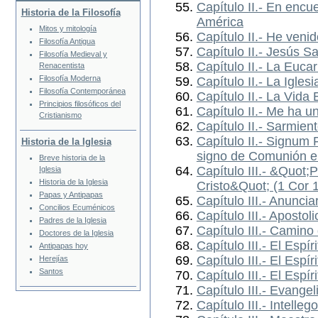
Capítulo II.- En encu
Historia de la Filosofía
América
Mitos y mitología
Capítulo II.- He veni
Filosofía Antigua
Capítulo II.- Jesús S
Filosofía Medieval y
Capítulo II.- La Eucari
Renacentista
Filosofía Moderna
Capítulo II.- La Iglesi
Filosofía Contemporánea
Capítulo II.- La Vida 
Principios filosóficos del
Capítulo II.- Me ha 
Cristianismo
Capítulo II.- Sarmien
Capítulo II.- Signum 
Historia de la Iglesia
signo de Comunión en
Breve historia de la
Capítulo III.- &Quot;
Iglesia
Historia de la Iglesia
Cristo&Quot; (1 Cor 
Papas y Antipapas
Capítulo III.- Anunci
Concilios Ecuménicos
Capítulo III.- Apostoli
Padres de la Iglesia
Capítulo III.- Camin
Doctores de la Iglesia
Capítulo III.- El Espí
Antipapas hoy
Capítulo III.- El Espí
Herejías
Santos
Capítulo III.- El Esp
Capítulo III.- Evangel
Capítulo III.- Intelle