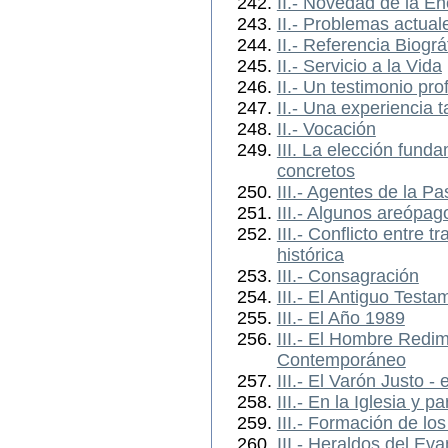
II.- Novedad de la E
II.- Problemas actuale
II.- Referencia Biográ
II.- Servicio a la Vida
II.- Un testimonio pro
II.- Una experiencia 
II.- Vocación
III. La elección fund
concretos
III.- Agentes de la Pa
III.- Algunos areópag
III.- Conflicto entre t
histórica
III.- Consagración
III.- El Antiguo Testa
III.- El Año 1989
III.- El Hombre Redim
Contemporáneo
III.- El Varón Justo -
III.- En la Iglesia y pa
III.- Formación de lo
III.- Heraldos del Eva