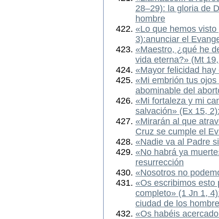
28–29): la gloria de 
hombre
«Lo que hemos visto 
3):anunciar el Evange
«Maestro, ¿qué he de
vida eterna?» (Mt 19,
«Mayor felicidad hay 
«Mi embrión tus ojos l
abominable del abort
«Mi fortaleza y mi ca
salvación» (Ex 15, 2)
«Mirarán al que atrav
Cruz se cumple el Ev
«Nadie va al Padre si
«No habrá ya muerte»
resurrección
«Nosotros no podemo
«Os escribimos esto 
completo» (1 Jn 1, 4):
ciudad de los hombr
«Os habéis acercado 