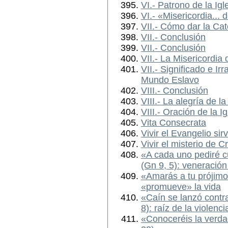
VI.- Patrono de la Ig
VI.- «Misericordia..
VII.- Cómo dar la Ca
VII.- Conclusión
VII.- Conclusión
VII.- La Misericordia 
VII.- Significado e Ir
Mundo Eslavo
VIII.- Conclusión
VIII.- La alegría de l
VIII.- Oración de la 
Vita Consecrata
Vivir el Evangelio si
Vivir el misterio de C
«A cada uno pediré c
(Gn 9, 5): veneración
«Amarás a tu prójimo
«promueve» la vida
«Caín se lanzó contr
8): raíz de la violenci
«Conoceréis la verdad