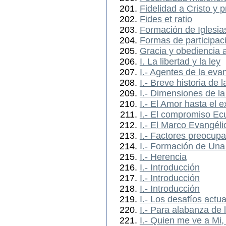
Fidelidad a Cristo y 
Fides et ratio
Formación de Iglesia
Formas de participaci
Gracia y obediencia a
I. La libertad y la ley
I.- Agentes de la eva
I.- Breve historia de 
I.- Dimensiones de l
I.- El Amor hasta el 
I.- El compromiso Ecu
I.- El Marco Evangéli
I.- Factores preocup
I.- Formación de Un
I.- Herencia
I.- Introducción
I.- Introducción
I.- Introducción
I.- Los desafíos actu
I.- Para alabanza de 
I.- Quien me ve a Mi, 