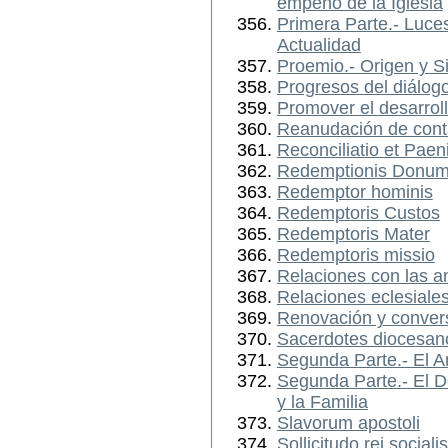
empeño de la Iglesia
Primera Parte.- Luce
Actualidad
Proemio.- Origen y S
Progresos del diálog
Promover el desarrol
Reanudación de cont
Reconciliatio et Paeni
Redemptionis Donu
Redemptor hominis
Redemptoris Custos
Redemptoris Mater
Redemptoris missio
Relaciones con las an
Relaciones eclesiale
Renovación y conver
Sacerdotes diocesano
Segunda Parte.- El 
Segunda Parte.- El D
y la Familia
Slavorum apostoli
Sollicitudo rei socialis