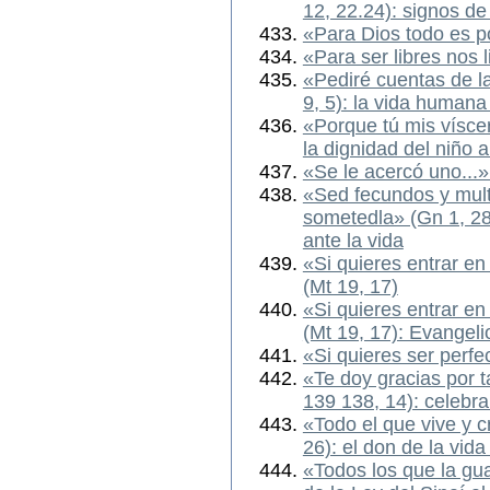
12, 22.24): signos d
«Para Dios todo es po
«Para ser libres nos l
«Pediré cuentas de l
9, 5): la vida humana
«Porque tú mis vísce
la dignidad del niño 
«Se le acercó uno...»
«Sed fecundos y multi
sometedla» (Gn 1, 28
ante la vida
«Si quieres entrar e
(Mt 19, 17)
«Si quieres entrar e
(Mt 19, 17): Evangel
«Si quieres ser perfe
«Te doy gracias por t
139 138, 14): celebra
«Todo el que vive y c
26): el don de la vida
«Todos los que la gua