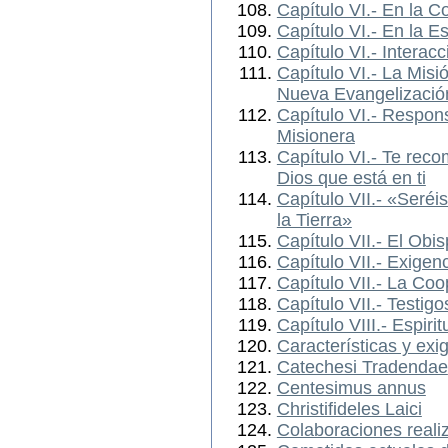
Capítulo VI.- En la C
Capítulo VI.- En la E
Capítulo VI.- Interacc
Capítulo VI.- La Misi
Nueva Evangelizació
Capítulo VI.- Respon
Misionera
Capítulo VI.- Te rec
Dios que está en ti
Capítulo VII.- «Seréi
la Tierra»
Capítulo VII.- El Obi
Capítulo VII.- Exige
Capítulo VII.- La Coo
Capítulo VII.- Testig
Capítulo VIII.- Espiri
Características y exi
Catechesi Tradendae
Centesimus annus
Christifideles Laici
Colaboraciones reali