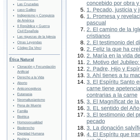
concebido por obra y 
Las Cruzadas
1. Pecado, justicia y j
caso Galileo
1. Promesa y revelac
Indigenismo y Conquista
de América
pascual
II República y Guerra
2. El camino de la Igl
Civil Española
cristianos
Las riquezas de la Iglesia
2. El testimonio del 
Otras Leyendas
2. Feliz la que ha cre
Código Da Vinci
2. María en la vida de
Ética Natural
2. Motivo del Jubileo
Clonación y Fecundación
2. Padre, Hijo y Espír
Artificial
3. Ahí tienes a tu ma
Derecho a la Vida
3. El Espíritu Santo 
Aborto
carne tiene apetencias
Anticonceptivos
contrarias a la carne
Eutanasia
Neomaltusianismo
3. El Magníficat de l
Pena de Muerte
3. EL sentido del Añ
Familia
3. El testimonio del pr
Bioética
pecado
Homosexualidad
3. La donación salvíf
Bioderecho
4. El Espíritu que tr
Dignidad Humana
Bioética