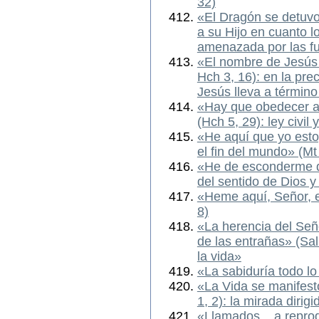
32)
«El Dragón se detuvo 
a su Hijo en cuanto lo
amenazada por las fu
«El nombre de Jesús 
Hch 3, 16): en la pre
Jesús lleva a término 
«Hay que obedecer a
(Hch 5, 29): ley civil 
«He aquí que yo esto
el fin del mundo» (Mt
«He de esconderme de
del sentido de Dios 
«Heme aquí, Señor, es
8)
«La herencia del Seño
de las entrañas» (Sal
la vida»
«La sabiduría todo lo
«La Vida se manifestó
1, 2): la mirada dirig
«Llamados... a repro