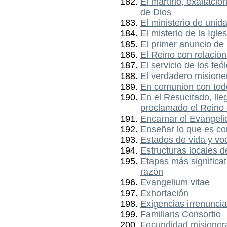
El martirio, exaltació
de Dios
El ministerio de uni
El misterio de la Igl
El primer anuncio de 
El Reino con relación 
El servicio de los teó
El verdadero misioner
En comunión con tod
En el Resucitado, lle
proclamado el Reino 
Encarnar el Evangelio
Enseñar lo que es con
Estados de vida y vo
Estructuras locales d
Etapas más significati
razón
Evangelium vitae
Exhortación
Exigencias irrenuncia
Familiaris Consortio
Fecundidad misionera