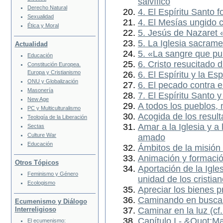
salvífico
Derecho Natural
4. El Espíritu Santo f
Sexualidad
4. El Mesías ungido c
Ética y Moral
5. Jesús de Nazaret 
5. La Iglesia sacrame
Actualidad
5. «La sangre que pur
Educación
6. Cristo resucitado d
Constitución Europea.
Europa y Cristianismo
6. El Espíritu y la E
ONU y Globalización
6. El pecado contra e
Masonería
7. El Espíritu Santo y 
New Age
A todos los pueblos, 
PC y Multiculturalismo
Acogida de los resul
Teología de la Liberación
Amar a la Iglesia y 
Sectas
Culture War
amado
Educación
Ámbitos de la misión
Animación y formació
Otros Tópicos
Aportación de la Igle
Feminismo y Género
unidad de los cristia
Ecologismo
Apreciar los bienes p
Caminando en busca 
Ecumenismo y Diálogo
Caminar en la luz (cf.
Interreligioso
Capítulo I.- &Quot;M
El ecumenismo: