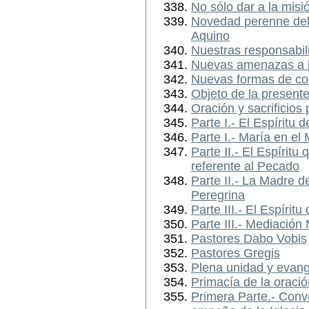
No sólo dar a la misió
Novedad perenne del
Aquino
Nuestras responsabi
Nuevas amenazas a 
Nuevas formas de co
Objeto de la presente
Oración y sacrificios
Parte I.- El Espíritu d
Parte I.- María en el 
Parte II.- El Espírit
referente al Pecado
Parte II.- La Madre de
Peregrina
Parte III.- El Espíritu
Parte III.- Mediación
Pastores Dabo Vobis
Pastores Gregis
Plena unidad y evang
Primacía de la oració
Primera Parte.- Conve