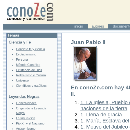
inicio
autores
document
Temas
Juan Pablo II
Ciencia y Fe
Conflicto fe y ciencia
Evolucionismo
Persona
Método Científico
Existencia de Dios
Relativismo y Cultura
Universo
Científicos y católicos
En conoZe.com hay
4
II
.
Leyendas Negras
1. La Iglesia, Pueblo
Generalidades
naciones de la tierra
Origen de la Leyenda
Negra
1. Llena de gracia
La Inquisición
1. María, Esclava de
Pío XII y el Nazismo
1. Motivo del Jubileo 
Antisemitismo