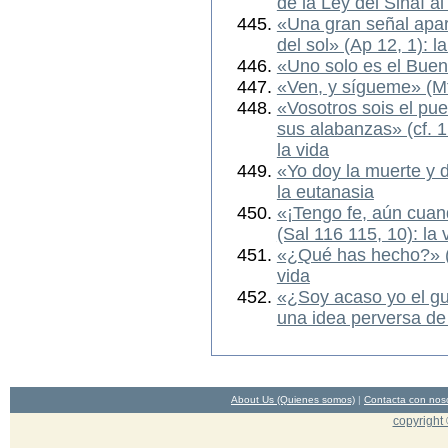
de la Ley del Sinaí al
«Una gran señal apare
del sol» (Ap 12, 1): l
«Uno solo es el Buen
«Ven, y sígueme» (Mt
«Vosotros sois el pue
sus alabanzas» (cf. 1 
la vida
«Yo doy la muerte y d
la eutanasia
«¡Tengo fe, aún cuan
(Sal 116 115, 10): la 
«¿Qué has hecho?» (G
vida
«¿Soy acaso yo el gu
una idea perversa de 
About Us (Quienes somos)
|
Contacta con nos
copyright